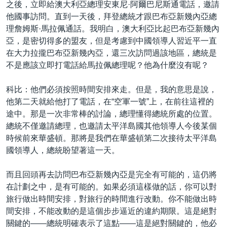
之後，立即給澳大利亞總理安東尼·阿爾巴尼斯通電話，邀請
他國事訪問。直到一天後，拜登總統才跟巴布亞新幾內亞總
理詹姆斯·馬拉佩通話。我明白，澳大利亞比起巴布亞新幾內
亞，是密切得多的盟友，但是考慮到中國領導人習近平一直
在大力拉攏巴布亞新幾內亞，還三次訪問過該地區，總統是
不是應該立即打電話給馬拉佩總理呢？他為什麼沒有呢？
科比：他們必須按照時間安排來走。但是，我的意思是說，
他第二天就給他打了電話，在“空軍一號”上，在前往這裡的
途中。那是一次非常棒的討論，總理懂得總統所處的位置。
總統不僅邀請總理，也邀請太平洋島國其他領導人今後某個
時候前來華盛頓。那將是我們在華盛頓第二次接待太平洋島
國領導人，總統盼望著這一天。
而且回頭再去訪問巴布亞新幾內亞是完全有可能的，這仍將
在計劃之中，是有可能的。如果必須這樣做的話，你可以對
旅行做出時間安排，對旅行的時間進行改動。你不能做出時
間安排，不能改動的是這個步步逼近的違約期限。這是絕對
關鍵的——總統明確表示了這點——這是絕對關鍵的，他必