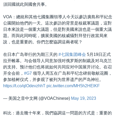
須回國就此與國會共事。
VOA：總統和其他七國集團領導人今天以參訪廣島和平紀念
公園開始他們的一天。這次參訪的背景是核裁軍議題，這對
日本來說是一個重大議題，但是對美國來說也是一個重大議
題。而與此同時呢，擴展美國的核威懾對拜登行政當局來
說，也是重要的。你們怎麼協調這兩者呢？
在日本广岛举行的为期三天的
#七国集团峰会
5月19日正式
拉开帷幕。与会领导人同意加强对俄罗斯的制裁及对乌克兰
的支持。预计他们也将就如何共同应对中国展开讨论。在召
开全会前，
#G7
领导人周五在广岛和平纪念碑前敬献花圈，
参加植树仪式，并参观了被列为世界遗产的严岛神社。
https://t.co/qlOdevzhhT
pic.twitter.com/MH5h2HElKF
— 美国之音中文网 (@VOAChinese)
May 19, 2023
科比：過去幾十年來，我們協調這一問題的方式是：重要的