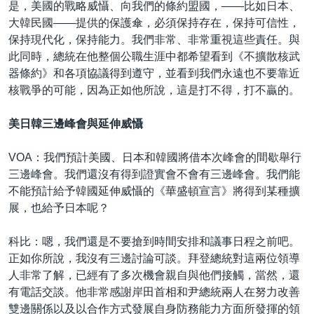
是，美國的戰略威懾、向我們的條約盟國，——比如日本、
大韓民國——提供的保護傘，必須保持存在，保持可信性，
保持現代化，保持能力。我們非常、非常重視這些責任。與
此同時，總統在他整個公職生涯中都希望看到《不擴散核武
器條約》和各項協議得到遵守，並看到我們永遠也不要靠近
核戰爭的可能，因為正如他所說，這是打不得，打不贏的。
美日韓三邊峰會與延伸威懾
VOA：我們預計美國、日本和韓國將借本次峰會的間歇舉行
三邊峰會。我們還沒有得到證實會不會有三邊峰會。我們能
不能預計給予韓國延伸威懾的《華盛頓宣言》將得到某種擴
展，也給予日本呢？
科比：嗯，我們還是不要搶到時間安排和議事日程之前吧。
正如你所說，我沒有三邊討論可談。拜登總統對這兩位領導
人非常了解，已經有了多次機會親自與他們接觸，當然，還
有電話交談。他非常感謝岸田首相和尹總統兩人在努力改善
雙邊關係以及以合作方式發展自身防務能力方面所發揮的領