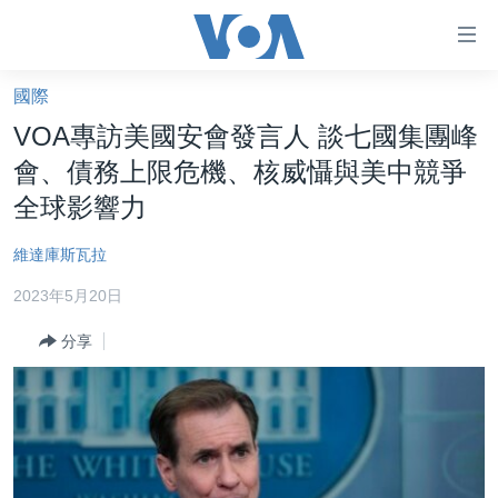
無
障
礙
國際
主頁
鏈
VOA專訪美國安會發言人 談七國集團峰
接
美國大選2024
會、債務上限危機、核威懾與美中競爭
跳
港澳
全球影響力
轉
台灣
到
維達庫斯瓦拉
內
美中關係
容
2023年5月20日
海外港人
跳
分享
轉
新聞自由
到
揭謊頻道
導
航
美國
跳
中國
轉