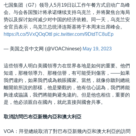
七国集团（G7）领导人5月19日以工作午餐方式启动广岛峰
会。与会各国预计将承诺继续支持乌克兰，并将聚焦台海局
势以及探讨如何减少对中国的经济依赖。同一天，乌克兰安
全官员表示，乌克兰总统泽连斯基将于本周末出席峰会。
https://t.co/5VxQOqOttI
pic.twitter.com/9DtdTC8uEp
— 美国之音中文网 (@VOAChinese)
May 19, 2023
這些領導人明白美國領導力在世界各地是如何的重要。他們
知道，那種領導力、那種信譽，有可能受到傷害，——如果
我們違約，如果我們成為賴賬國家。當然，就像你聽到總統
離開前所說的那樣，他是樂觀的，他有信心認為，我們將能
夠達成協議，我們將能夠避免違約。但是他也相信，重要的
是，他必須親自在國內，就此直接與國會共事。
取消訪問巴布亞新幾內亞和澳大利亞
VOA：拜登總統取消了對巴布亞新幾內亞和澳大利亞的訪問