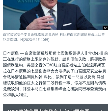
到
國際
檢
經貿
索
視頻
音頻
每日視頻新聞
白宮國家安全委員會戰略協調員約翰·科比在白宮新聞簡報會上回答
記者提問。N(2023年4月10日)
VOA 60秒 (國際)
時事經緯
國語
美國專訊
新聞音頻
日本廣島 —
白宮繼續反駁那種七國集團領導人非常擔心目前
關注我們
視頻存檔
海外港人
正在進行的債務上限談判的觀點。談判假如失敗，將導致美
國債務違約。美國之音(VOA)駐白宮記者站主任維達庫斯瓦
YOUTUBE頻道
港人港心
拉在日本廣島的七國集團峰會會場採訪了白宮國家安全委員
美國透視
會戰略溝通協調員約翰·科比，談到了這一問題以及喬·拜登
其他語言網站
總統取消他的亞太之行第二段行程一事。假如不是因為債務
建國史話
危機談判，拜登本將在七國集團峰會之後訪問巴布亞新幾內
廣播節目表
亞和澳大利亞。