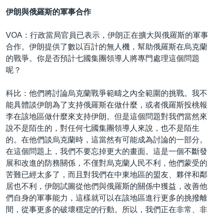
伊朗與俄羅斯的軍事合作
VOA：行政當局官員已表示，伊朗正在擴大與俄羅斯的軍事
合作。伊朗提供了數以百計的無人機，幫助俄羅斯在烏克蘭
的戰爭。你是否預計七國集團領導人將專門處理這個問題
呢？
科比：他們將討論烏克蘭戰爭範疇之內全範圍的挑戰。我不
能具體談伊朗為了支持俄羅斯在做什麼，或者俄羅斯投桃報
李在該地區做什麼來支持伊朗。但是這個問題對我們當然來
說不是陌生的，對任何七國集團領導人來說，也不是陌生
的。在他們談烏克蘭時，這當然有可能成為討論的一部分。
在這個問題上，我們不要忘掉更大的畫面。這是一個不斷發
展和改進的防務關係，不僅對烏克蘭人民不利，他們蒙受的
苦難已經太多了，而且對我們在中東地區的盟友、夥伴和鄰
居也不利，伊朗試圖從他們與俄羅斯的關係中獲益，改善他
們自身的軍事能力，這樣就可以在該地區進行更多的挑撥離
間，從事更多的破壞穩定的行動。所以，我們正在非常、非