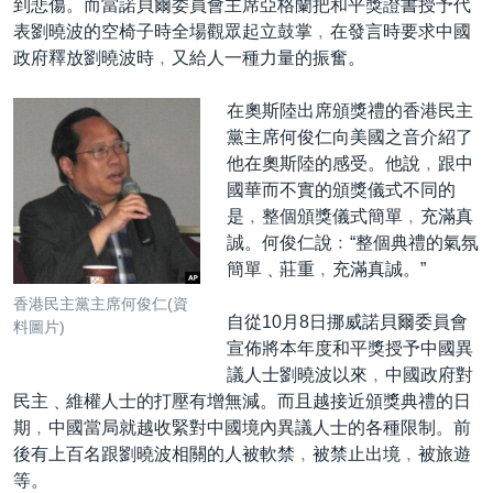
到悲傷。而當諾貝爾委員會主席亞格蘭把和平獎證書授予代
表劉曉波的空椅子時全場觀眾起立鼓掌﹐在發言時要求中國
政府釋放劉曉波時﹐又給人一種力量的振奮。
在奧斯陸出席頒獎禮的香港民主
黨主席何俊仁向美國之音介紹了
他在奧斯陸的感受。他說﹐跟中
國華而不實的頒獎儀式不同的
是﹐整個頒獎儀式簡單﹐充滿真
誠。何俊仁說﹕“整個典禮的氣氛
簡單﹑莊重﹐充滿真誠。”
香港民主黨主席何俊仁(資
自從10月8日挪威諾貝爾委員會
料圖片)
宣佈將本年度和平獎授予中國異
議人士劉曉波以來﹐中國政府對
民主﹑維權人士的打壓有增無減。而且越接近頒獎典禮的日
期﹐中國當局就越收緊對中國境內異議人士的各種限制。前
後有上百名跟劉曉波相關的人被軟禁﹐被禁止出境﹐被旅遊
等。