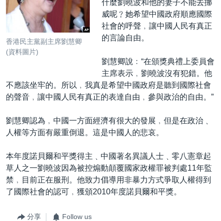
什麼劉曉波和他的妻子不能去挪
威呢﹖她希望中國政府順應國際
社會的呼聲﹐讓中國人民有真正
的言論自由。
香港民主黨副主席劉慧卿
(資料圖片)
劉慧卿說﹕“在頒獎典禮上委員會
主席表示﹐劉曉波沒有犯錯。他
不應該坐牢的。所以﹐我真是希望中國政府是聽到國際社會
的聲音﹐讓中國人民有真正的表達自由﹐參與政治的自由。”
劉慧卿認為﹐中國一方面經濟有很大的發展﹐但是在政治﹑
人權等方面有嚴重倒退。這是中國人的悲哀。
本年度諾貝爾和平獎得主﹑中國著名異議人士﹑零八憲章起
草人之一劉曉波因為被控煽動顛覆國家政權罪被判處11年監
禁﹐目前正在服刑。他致力倡導用非暴力方式爭取人權得到
了國際社會的認可﹐獲頒2010年度諾貝爾和平獎。
分享
Follow us