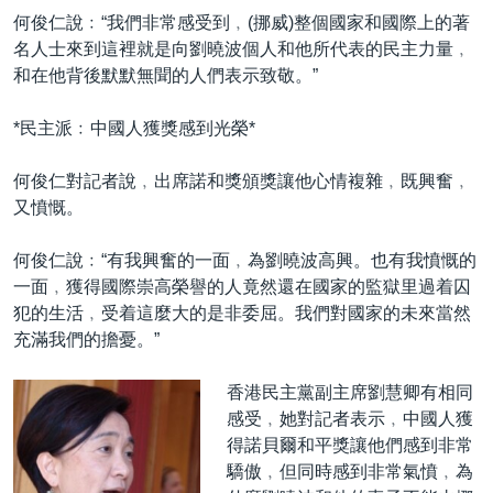
何俊仁說﹕“我們非常感受到﹐(挪威)整個國家和國際上的著
名人士來到這裡就是向劉曉波個人和他所代表的民主力量﹐
和在他背後默默無聞的人們表示致敬。”
*民主派﹕中國人獲獎感到光榮*
何俊仁對記者說﹐出席諾和獎頒獎讓他心情複雜﹐既興奮﹐
又憤慨。
何俊仁說﹕“有我興奮的一面﹐為劉曉波高興。也有我憤慨的
一面﹐獲得國際崇高榮譽的人竟然還在國家的監獄里過着囚
犯的生活﹐受着這麼大的是非委屈。我們對國家的未來當然
充滿我們的擔憂。”
香港民主黨副主席劉慧卿有相同
感受﹐她對記者表示﹐中國人獲
得諾貝爾和平獎讓他們感到非常
驕傲﹐但同時感到非常氣憤﹐為