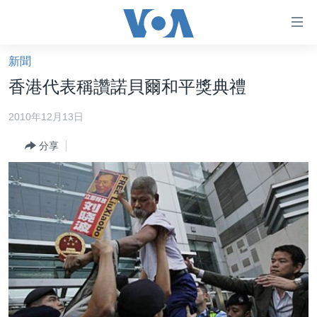
無
障
礙
新聞
主頁
鏈
香港代表稱讚諾貝爾和平獎典禮
接
美國大選2024
2010年12月13日
跳
港澳
轉
分享
台灣
到
內
美中關係
容
海外港人
跳
轉
新聞自由
到
揭謊頻道
導
航
美國
跳
中國
轉