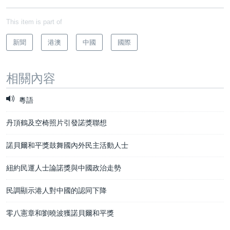
This item is part of
新聞
港澳
中國
國際
相關內容
粵語
丹頂鶴及空椅照片引發諾獎聯想
諾貝爾和平獎鼓舞國內外民主活動人士
紐約民運人士論諾獎與中國政治走勢
民調顯示港人對中國的認同下降
零八憲章和劉曉波獲諾貝爾和平獎