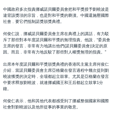
中國政府多次指責挪威諾貝爾委員會把和平獎授予劉曉波是
違背該獎項的宗旨﹐也是對和平獎的褻瀆。中國還施壓國際
社會﹐要它們抵制諾獎頒獎典禮。
何俊仁說﹐挪威諾貝爾委員會主席在典禮上的講話﹐有力駁
斥了那些對本年度諾貝爾和平獎的無理指責。他說﹐“委員會
主席的發言﹐非常有力地講出他們(諾貝爾委員會)決定的原
因。而且﹐非常有力地反駮了那些對人權獎無理的指責。”
出席本年度諾貝爾和平獎頒獎典禮的香港民主黨主席何俊仁
介紹﹐當諾貝爾委員會主席亞格蘭在發言過程中幾次提到劉
曉波獲獎的決定時﹐全場都起立鼓掌。尤其是亞格蘭在發言
中要求釋放劉曉波﹐就連挪威國王和王后都起立鼓掌1分
鐘。
何俊仁表示﹐他和其他代表都感受到了挪威整個國家和國際
社會對劉曉波以及他所從事的事業的敬意。