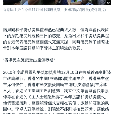
到
國際
檢
香港民主派在今年11月到中聯辦抗議﹐要求釋放劉曉波(資料圖片)
經貿
索
視頻
諾貝爾和平獎頒獎典禮雖然已經曲終人散﹐但為與會代表留
音頻
每日視頻新聞
下的深刻感受到繞樑三日的感覺。應邀出席和平獎頒獎典禮
VOA 60秒 (國際)
時事經緯
的香港代表感受到整個儀式充滿真誠﹐同時感受到了國際社
國語
會對本年度諾貝爾和平獎得主劉曉波的敬意。
美國專訊
新聞音頻
關注我們
視頻存檔
海外港人
*香港民主派應邀出席頒獎禮*
YOUTUBE頻道
港人港心
2010年度諾貝爾和平獎頒獎典禮12月10日在挪威首都奧斯陸
美國透視
市政廳舉行。香港的中國維權律師關注組主席﹑香港民主黨
其他語言網站
主席何俊仁﹑香港市民支援愛國民主運動(支聯會)副主席李
建國史話
卓人﹑香港民主黨副主席劉慧卿﹑獨立中文筆會副會長潘嘉
廣播節目表
偉等在香港的民主人士應邀出席了本年度諾和獎頒獎儀式。
他們普遍感到﹐整個頒獎儀式交織在哀傷﹑激動和莊嚴的氛
圍中。李卓人對媒體說﹐劉曉波不能到場接受頒獎﹐讓他感