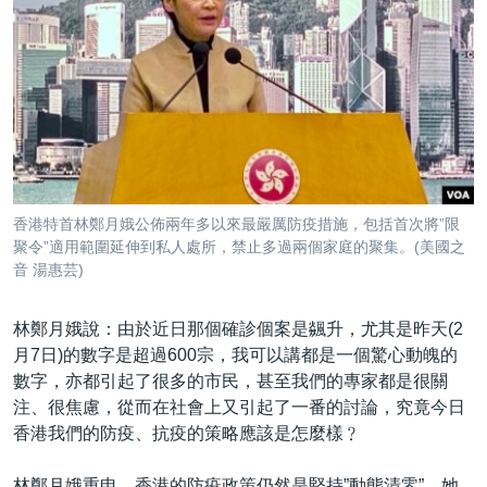
香港特首林鄭月娥公佈兩年多以來最嚴厲防疫措施，包括首次將”限
聚令”適用範圍延伸到私人處所，禁止多過兩個家庭的聚集。(美國之
音 湯惠芸)
林鄭月娥說：由於近日那個確診個案是飊升，尤其是昨天(2
月7日)的數字是超過600宗，我可以講都是一個驚心動魄的
數字，亦都引起了很多的市民，甚至我們的專家都是很關
注、很焦慮，從而在社會上又引起了一番的討論，究竟今日
香港我們的防疫、抗疫的策略應該是怎麼樣﹖
林鄭月娥重申，香港的防疫政策仍然是堅持”動態清零”，她