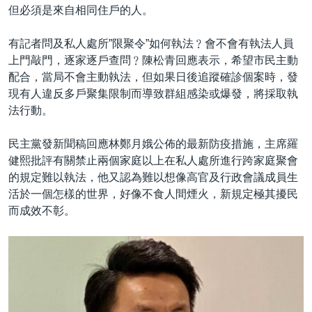
但必須是來自相同住戶的人。
有記者問及私人處所”限聚令”如何執法﹖會不會有執法人員
上門敲門，逐家逐戶查問﹖陳松青回應表示，希望市民主動
配合，當局不會主動執法，但如果日後追蹤確診個案時，發
現有人違反多戶聚集限制而導致群組感染或爆發，將採取執
法行動。
民主黨發新聞稿回應林鄭月娥公佈的最新防疫措施，主席羅
健熙批評有關禁止兩個家庭以上在私人處所進行跨家庭聚會
的規定難以執法，他又認為難以想像高官及行政會議成員生
活於一個怎樣的世界，好像不食人間煙火，新規定極其擾民
而成效不彰。