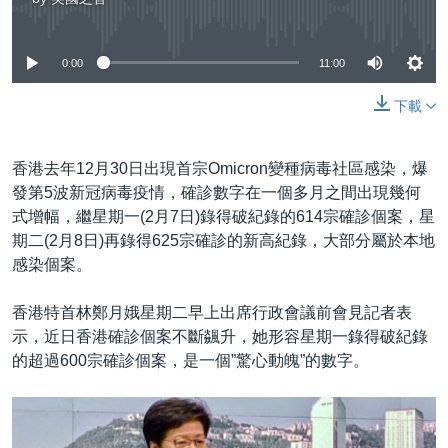
No media source currently available
0:00
11:00
下載
香港去年12月30日出現首宗Omicron變種病毒社區感染，爆
發第5波新冠病毒疫情，確診數字在一個多月之間出現幾何
式增幅，繼星期一(2月7日)錄得破紀錄的614宗確診個案，星
期二(2月8日)再錄得625宗確診的新高紀錄，大部分屬於本地
感染個案。
香港特首林鄭月娥星期二早上出席行政會議前會見記者表
示，近日香港確診個案不斷飊升，她形容星期一錄得破紀錄
的超過600宗確診個案，是一個”驚心動魄”的數字。