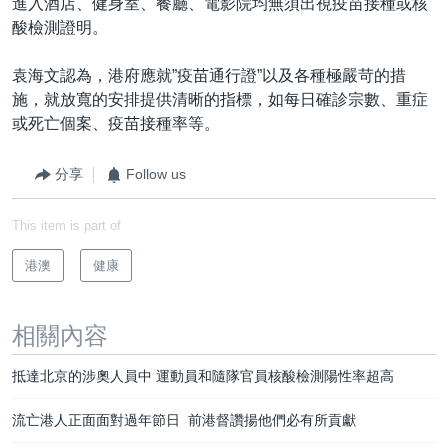
進入酒店、健身室、餐廳、電影院均無須出視疫苗接種或核
酸檢測證明。
袁海文認為，港府應就”疫苗通行證”以及各種極嚴苛的措
施，就放寬的安排提供清晰的指標，如每日確診宗數、重症
或死亡個案、疫苗接種率等。
分享
Follow us
This item is part of
港澳
健康
相關內容
抵達北京的涉奧人員中 運動員和隨隊官員核酸檢測陽性率超高
流亡港人正面面對過年節日 前港督讚揚他們必有所貢獻