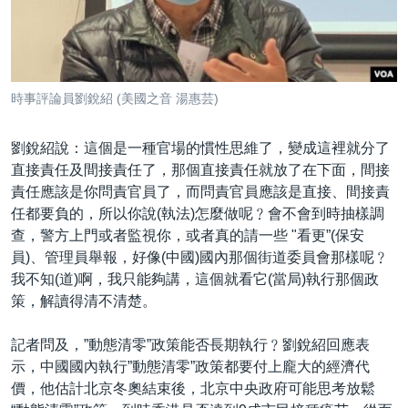
時事評論員劉銳紹 (美國之音 湯惠芸)
劉銳紹說：這個是一種官場的慣性思維了，變成這裡就分了
直接責任及間接責任了，那個直接責任就放了在下面，間接
責任應該是你問責官員了，而問責官員應該是直接、間接責
任都要負的，所以你說(執法)怎麼做呢﹖會不會到時抽樣調
查，警方上門或者監視你，或者真的請一些 "看更”(保安
員)、管理員舉報，好像(中國)國內那個街道委員會那樣呢﹖
我不知(道)啊，我只能夠講，這個就看它(當局)執行那個政
策，解讀得清不清楚。
記者問及，”動態清零”政策能否長期執行﹖劉銳紹回應表
示，中國國內執行”動態清零”政策都要付上龐大的經濟代
價，他估計北京冬奧結束後，北京中央政府可能思考放鬆