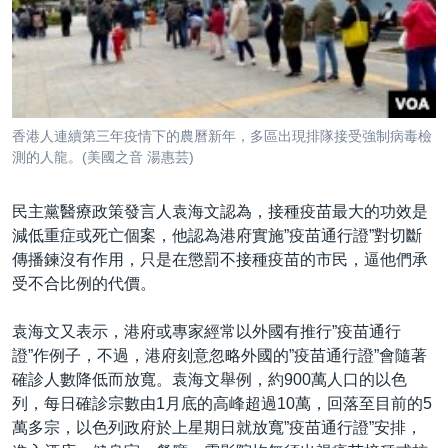
香港人連續第三年疫情下的農曆新年，多區出現排隊接受強制病毒檢
測的人龍。(美國之音 湯惠芸)
民主黨醫療政策發言人袁海文認為，接種疫苗最大的功效是
減低重症或死亡個案，他認為港府實施”疫苗通行證”對切斷
傳播鍊沒有作用，只是在懲罰不接種疫苗的市民，逼他們承
受不合比例的代價。
袁海文又表示，港府或專家經常以外國有推行”疫苗通行
證”作例子，不過，港府刻意忽略外國的”疫苗通行證”會隨著
確診人數降低而放寬。袁海文舉例，約900萬人口的以色
列，每日確診宗數由1月底的高峰超過10萬，回落至目前的5
萬多宗，以色列政府於上星期日就放寬”疫苗通行證”安排，