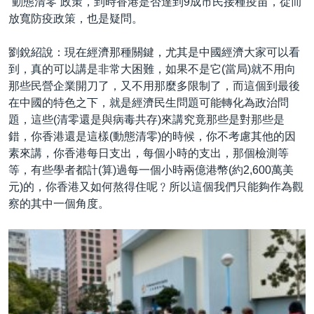
“動態清零”政策，到時香港是否達到9成市民接種疫苗，從而
放寬防疫政策，也是疑問。
劉銳紹說：現在經濟那種關鍵，尤其是中國經濟大家可以看
到，真的可以講是非常大困難，如果不是它(當局)就不用向
那些民營企業開刀了，又不用那麼多限制了，而這個到最後
在中國的特色之下，就是經濟民生問題可能轉化為政治問
題，這些(清零還是與病毒共存)來講究竟那些是對那些是
錯，你香港還是這樣(動態清零)的時候，你不考慮其他的因
素來講，你香港每日支出，每個小時的支出，那個檢測等
等，有些學者都計(算)過每一個小時兩億港幣(約2,600萬美
元)的，你香港又如何熬得住呢﹖所以這個我們只能夠作為觀
察的其中一個角度。