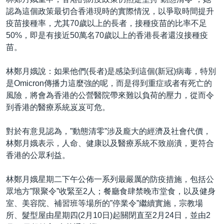
認為這個政策最切合香港現時的實際情況，以爭取時間提升
疫苗接種率，尤其70歲以上的長者，接種疫苗的比率不足
50%，即是有接近50萬名70歲以上的香港長者還沒接種疫
苗。
林鄭月娥說：如果他們(長者)是感染到這個(新冠)病毒，特別
是Omicron傳播力這麼強的呢，而是得到重症或者有死亡的
風險，將會為香港的公營醫院帶來難以負荷的壓力，從而令
到香港的醫療系統岌岌可危。
對於有意見認為，”動態清零”涉及龐大的經濟及社會代價，
林鄭月娥表示，人命、健康以及醫療系統不致崩潰，更符合
香港的公眾利益。
林鄭月娥星期二下午公佈一系列最嚴厲的防疫措施，包括公
眾地方”限聚令”收緊至2人；餐廳食肆禁晚市堂食，以及健身
室、美容院、補習班等場所的”停業令”繼續實施，宗教場
所、髮型屋由星期四(2月10日)起關閉直至2月24日，並由2