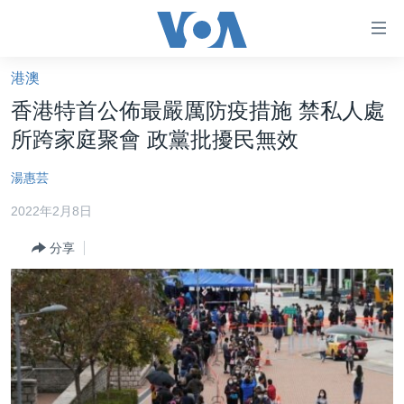
無
障
礙
港澳
主頁
鏈
香港特首公佈最嚴厲防疫措施 禁私人處
接
美國大選2024
所跨家庭聚會 政黨批擾民無效
跳
港澳
轉
湯惠芸
台灣
到
2022年2月8日
內
美中關係
容
分享
海外港人
跳
轉
新聞自由
到
揭謊頻道
導
航
美國
跳
中國
轉