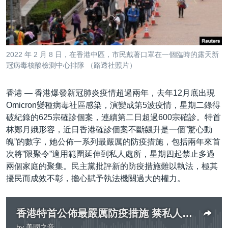
到
國際
檢
經貿
索
視頻
2022 年 2 月 8 日，在香港中區，市民戴著口罩在一個臨時的露天新
音頻
每日視頻新聞
冠病毒核酸檢測中心排隊 （路透社照片）
VOA 60秒 (國際)
時事經緯
國語
香港 —
香港爆發新冠肺炎疫情超過兩年，去年12月底出現
美國專訊
新聞音頻
Omicron變種病毒社區感染，演變成第5波疫情，星期二錄得
破紀錄的625宗確診個案，連續第二日超過600宗確診。特首
關注我們
視頻存檔
海外港人
林鄭月娥形容，近日香港確診個案不斷飊升是一個”驚心動
YOUTUBE頻道
港人港心
魄”的數字，她公佈一系列最嚴厲的防疫措施，包括兩年來首
次將”限聚令”適用範圍延伸到私人處所，星期四起禁止多過
美國透視
其他語言網站
兩個家庭的聚集。民主黨批評新的防疫措施難以執法，極其
建國史話
擾民而成效不彰，擔心賦予執法機關過大的權力。
廣播節目表
香港特首公佈最嚴厲防疫措施 禁私人處所跨家庭聚會 政黨批擾民無效
by
美國之音