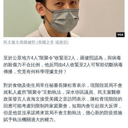
民主黨主席羅健熙 (美國之音 湯惠芸)
至於公眾地方4人”限聚令”收緊至2人，羅健熙認為，與病毒
的殺傷力不合比例，他反問由4人收緊至2人可幫助切斷病毒
傳播，究竟有何科學理據支持﹖
對於食物及衛生局常任秘書長陳松青表示，現階段當局不會
就私人處所”限聚令”主動執法，深水埗區議員、民主黨醫療
政策發言人袁海文接受美國之音訪問表示，陳松青現階段的
回應可能考慮到限制跨家庭聚會，短期內會引起很大反彈，
但是他並沒承諾將來當局不會主動執法，擔心新的防疫措施
賦予執法機關過大的權力。