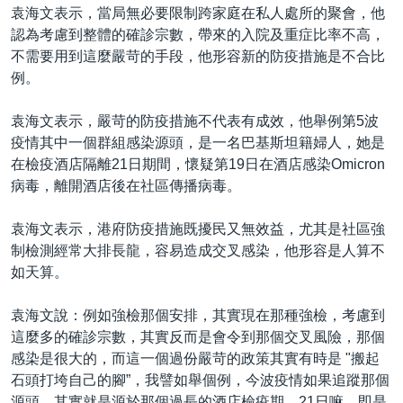
袁海文表示，當局無必要限制跨家庭在私人處所的聚會，他
認為考慮到整體的確診宗數，帶來的入院及重症比率不高，
不需要用到這麼嚴苛的手段，他形容新的防疫措施是不合比
例。
袁海文表示，嚴苛的防疫措施不代表有成效，他舉例第5波
疫情其中一個群組感染源頭，是一名巴基斯坦籍婦人，她是
在檢疫酒店隔離21日期間，懷疑第19日在酒店感染Omicron
病毒，離開酒店後在社區傳播病毒。
袁海文表示，港府防疫措施既擾民又無效益，尤其是社區強
制檢測經常大排長龍，容易造成交叉感染，他形容是人算不
如天算。
袁海文說：例如強檢那個安排，其實現在那種強檢，考慮到
這麼多的確診宗數，其實反而是會令到那個交叉風險，那個
感染是很大的，而這一個過份嚴苛的政策其實有時是 "搬起
石頭打垮自己的腳”，我譬如舉個例，今波疫情如果追蹤那個
源頭，其實就是源於那個過長的酒店檢疫期，21日嘛，即是