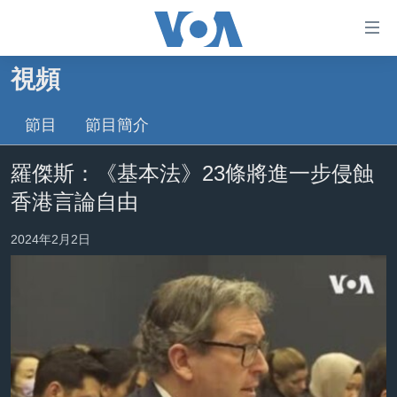
無
障
礙
視頻
主頁
鏈
接
節目
節目簡介
美國大選2024
跳
港澳
羅傑斯：《基本法》23條將進一步侵蝕
轉
台灣
到
香港言論自由
內
美中關係
容
2024年2月2日
海外港人
跳
轉
新聞自由
到
揭謊頻道
導
航
美國
跳
中國
轉