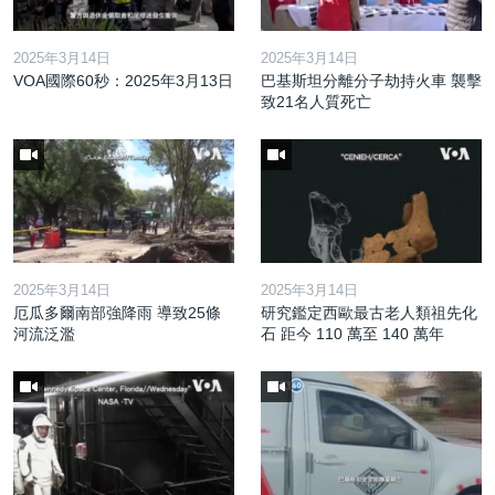
2025年3月14日
2025年3月14日
VOA國際60秒：2025年3月13日
巴基斯坦分離分子劫持火車 襲擊
致21名人質死亡
2025年3月14日
2025年3月14日
厄瓜多爾南部強降雨 導致25條
研究鑑定西歐最古老人類祖先化
河流泛濫
石 距今 110 萬至 140 萬年