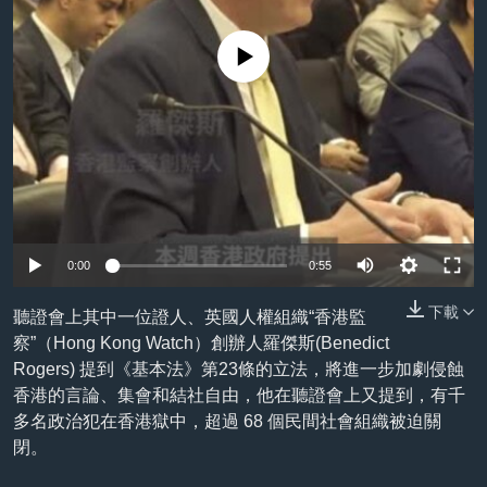
到
國際
檢
經貿
No media source currently available
索
視頻
音頻
每日視頻新聞
VOA 60秒 (國際)
時事經緯
國語
美國專訊
新聞音頻
關注我們
視頻存檔
海外港人
0:00
0:55
YOUTUBE頻道
港人港心
下載
聽證會上其中一位證人、英國人權組織“香港監
美國透視
察”（Hong Kong Watch）創辦人羅傑斯(Benedict
其他語言網站
Rogers) 提到《基本法》第23條的立法，將進一步加劇侵蝕
建國史話
香港的言論、集會和結社自由，他在聽證會上又提到，有千
廣播節目表
多名政治犯在香港獄中，超過 68 個民間社會組織被迫關
閉。