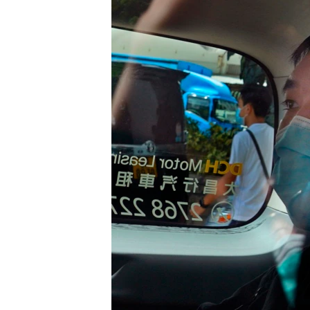
國際
到
檢
經貿
索
視頻
音頻
每日視頻新聞
VOA 60秒 (國際)
時事經緯
美國專訊
新聞音頻
視頻存檔
海外港人
YOUTUBE頻道
港人港心
美國透視
建國史話
廣播節目表