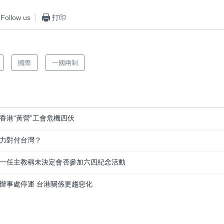
Follow us
打印
國際
一國兩制
香港“黃營”工會危機四伏
力對付台灣？
一任主教稱未決定會否參加六四紀念活動
辦事處停運 台港關係更趨惡化