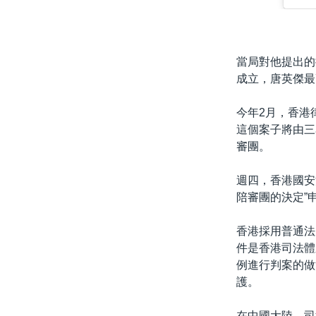
當局對他提出的
成立，唐英傑最
今年2月，香港
這個案子將由三
審團。
週四，香港國安
陪審團的決定”
香港採用普通法
件是香港司法體
例進行判案的做
護。
在中國大陸，司