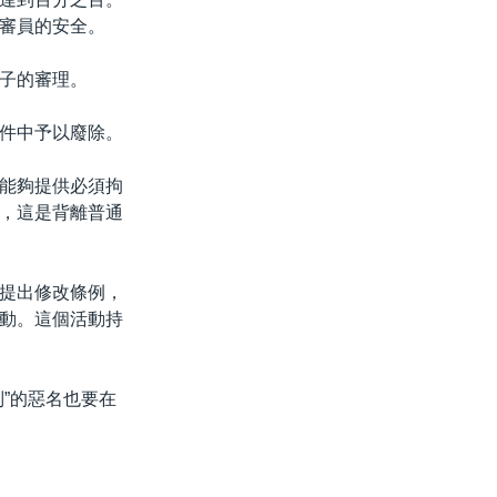
審員的安全。
子的審理。
件中予以廢除。
能夠提供必須拘
，這是背離普通
提出修改條例，
動。這個活動持
”的惡名也要在