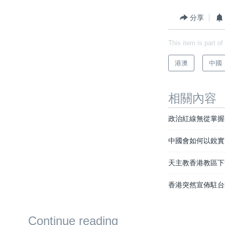
分享
This item is part of
港澳
中國
相關內容
政治紅線無從掌握
中國會如何以銳實
天主教香港教區下
香港突然宣佈駐台
Continue reading