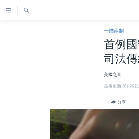
無
障
礙
檢
主頁
索
一國兩制
鏈
美國大選2024
首例國
接
港澳
跳
司法傳
轉
台灣
到
美中關係
美國之音
內
容
海外港人
最後更新 {0} 20
跳
新聞自由
轉
分享
到
揭謊頻道
導
美國
航
跳
中國
轉