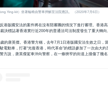
 Ying-kit）坐著輪椅由警車押解至法院應訊。 （2020年7月6日）
反港版國安法的案件將在沒有陪審團的情況下進行審理。香港高
項裁決標誌著香港實行近200年的普通法司法制度發生了重大轉向
4歲的唐英傑。香港警方稱，去年7月1日港版國安法生效之日，當
駛電動車，打著“光復香港，時代革命”的標語參加了一次由大約3
警方說，唐英傑駕車沖向警察，在一條狹窄的街道上撞傷了幾名