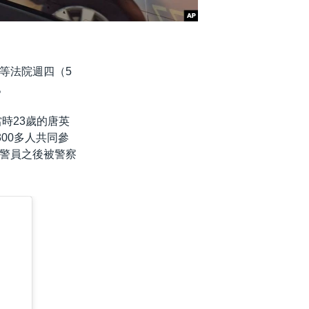
等法院週四（5
。
時23歲的唐英
00多人共同參
警員之後被警察