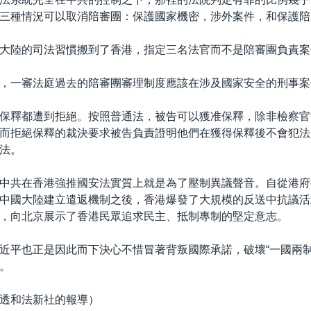
三種情況可以取消陪審團：保護國家機密，涉外案件，和保護陪
大陸的司法習慣搬到了香港，指定三名法官而不是陪審團負責案
，一審法庭過去的陪審團審理制度應該在涉及國家安全的刑事案
保釋都遭到拒絕。按照普通法，被告可以獲准保釋，除非檢察官
而拒絕保釋的裁決要求被告負責證明他們在獲得保釋後不會犯法
法。
中共在香港強推國安法實質上就是為了壓制異議聲音。自從港府
中國大陸建立遣返機制之後，香港爆發了大規模的反送中抗議活
，向北京展示了香港民眾追求民主、抵制專制的堅定意志。
近平也正是因此而下決心不惜冒著背叛國際承諾，破壞“一國兩制
。
透和法新社的報導）