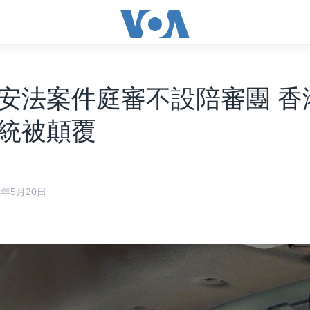
安法案件庭審不設陪審團 香
統被顛覆
21年5月20日