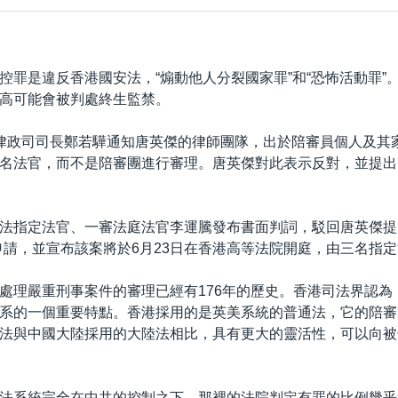
控罪是違反香港國安法，“煽動他人分裂國家罪”和“恐怖活動罪”
高可能會被判處終生監禁。
律政司司長鄭若驊通知唐英傑的律師團隊，出於陪審員個人及其
名法官，而不是陪審團進行審理。唐英傑對此表示反對，並提出
法指定法官、一審法庭法官李運騰發布書面判詞，駁回唐英傑提
申請，並宣布該案將於6月23日在香港高等法院開庭，由三名指
處理嚴重刑事案件的審理已經有176年的歷史。香港司法界認為
系的一個重要特點。香港採用的是英美系統的普通法，它的陪審
法與中國大陸採用的大陸法相比，具有更大的靈活性，可以向被
法系統完全在中共的控制之下，那裡的法院判定有罪的比例幾乎