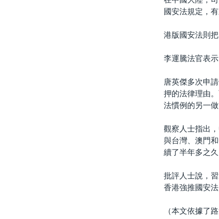
國安法規定，有
港版國安法則把
李運騰法官表示
唐英傑多次申請
押的法律理由。
法慣例的另一做
觀察人士指出，
與台灣、澳門和
續了半年多之久
批評人士說，習
香港強推國安法
（本文依據了路