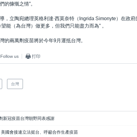
們的慷慨之情”。
，立陶宛總理英格利達∙西莫奈特（Ingrida Simonyte）在
希望能（為台灣）做更多，但我們只能盡力而為” 。
灣的兩萬劑疫苗將於今年9月運抵台灣。
Follow us
打印
台灣
劑新冠疫苗台灣朝野同表感謝
 美國會接連立法挺台、呼籲合作生產疫苗