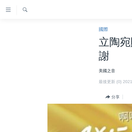
無
障
礙
檢
主頁
索
國際
鏈
美國大選2024
立陶宛
接
港澳
跳
謝
轉
台灣
到
美中關係
美國之音
內
容
海外港人
最後更新 {0} 20
跳
新聞自由
轉
分享
到
揭謊頻道
導
美國
航
跳
中國
轉