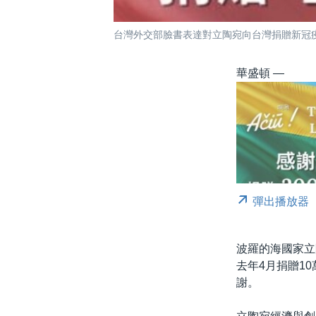
台灣外交部臉書表達對立陶宛向台灣捐贈新冠疫苗
華盛頓 —
彈出播放器
波羅的海國家立
去年4月捐贈1
謝。