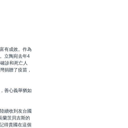
富有成效。作為
。立陶宛去年4
疫確診和死亡人
灣捐贈了疫苗，
，善心義舉猶如
陸續收到友台國
長蘭茨貝吉斯的
遠記得貴國在這個