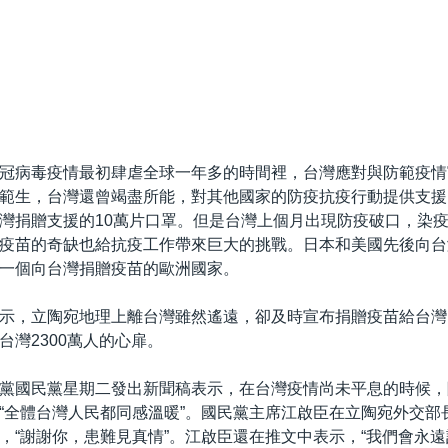
冠病毒疫情最初肆虐全球一年多的時間裡，台灣應對與防範疫情
範生，台灣還曾竭盡所能，對其他國家的防疫抗疫行動提供支援
灣捐贈支援的10萬片口罩。但是台灣上個月出現防疫破口，染
疫苗的奇缺也給抗疫工作帶來巨大的挑戰。日本和美國先後向台
一個向台灣捐贈疫苗的歐洲國家。
示，立陶宛地理上離台灣雖然遙遠，卻及時宣布捐贈疫苗給台灣
台灣2300萬人的心扉。
黨國民黨星期二發出新聞稿表示，在台灣疫情尚未平息的時候，
“全體台灣人民都同感溫暖”。國民黨主席江啟臣在立陶宛外交部
，“謝謝你，患難見真情”。江啟臣還在推文中表示，“我們會永