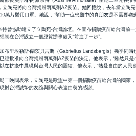
部長奧斯琳∙阿蒙奈特（Ausrine Armonaite）星期二率先在
”，立陶宛將向台灣捐贈兩萬劑AZ疫苗。她回憶說，去年當立陶
10萬片醫用口罩。她說，“幫助一位患難中的真朋友是不需要猶豫
奈特曾協助建立了立陶宛-台灣論壇。在宣布捐贈疫苗給台灣前
經朝在台灣設立一個經貿辦事處又“前進了一步”。
里埃勒斯∙蘭茨貝吉斯（Gabrielius Landsbergis）幾乎
已經批准向台灣捐贈兩萬劑AZ疫苗的決定。他表示，“雖然只是
以在抗疫中展現與台灣人民的團結。他表示，“熱愛自由的人民應
期二晚間表示，立陶宛是歐盟中第一個捐贈疫苗給台灣的國家，
現對台灣誠摯的友誼與關心表達由衷的感謝。