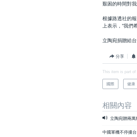
艱困的時間對我
根據路透社的報導
上表示，“我們
立陶宛捐贈給台
分享
This item is part of
國際
健康
相關內容
立陶宛贈兩萬
中國軍機不停擾台