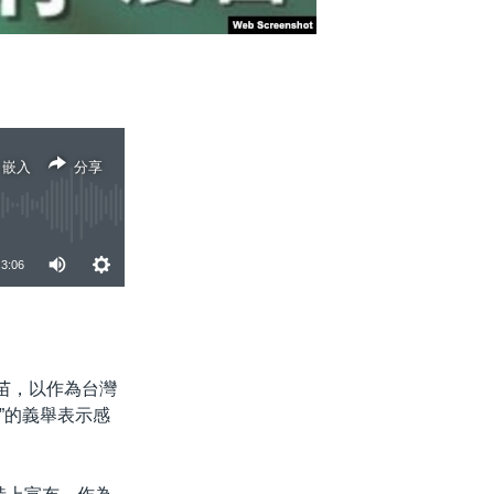
嵌入
分享
3:06
分享
苗，以作為台灣
”的義舉表示感