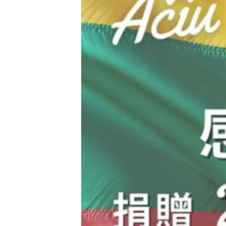
國際
到
檢
經貿
索
視頻
音頻
每日視頻新聞
VOA 60秒 (國際)
時事經緯
美國專訊
新聞音頻
視頻存檔
海外港人
YOUTUBE頻道
港人港心
美國透視
建國史話
廣播節目表