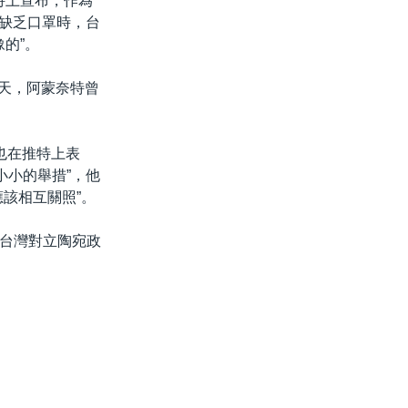
推特上宣布，作為
宛缺乏口罩時，台
的”。
一天，阿蒙奈特曾
同時也在推特上表
小小的舉措”，他
該相互關照”。
台灣對立陶宛政