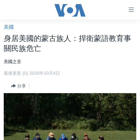
無
障
礙
美國
主頁
鏈
身居美國的蒙古族人：捍衛蒙語教育事
接
美國大選2024
關民族危亡
跳
港澳
轉
美國之音
台灣
到
最後更新 {0} 2020年10月4日
內
美中關係
容
分享
海外港人
跳
轉
新聞自由
到
揭謊頻道
導
航
美國
跳
中國
轉