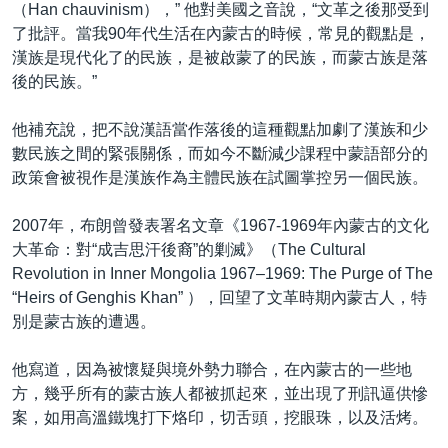
（Han chauvinism），” 他對美國之音說，“文革之後那受到
了批評。當我90年代生活在內蒙古的時候，常見的觀點是，
漢族是現代化了的民族，是被啟蒙了的民族，而蒙古族是落
後的民族。”
他補充說，把不說漢語當作落後的這種觀點加劇了漢族和少
數民族之間的緊張關係，而如今不斷減少課程中蒙語部分的
政策會被視作是漢族作為主體民族在試圖掌控另一個民族。
2007年，布朗曾發表署名文章《1967-1969年內蒙古的文化
大革命：對“成吉思汗後裔”的剿滅》（The Cultural
Revolution in Inner Mongolia 1967–1969: The Purge of The
“Heirs of Genghis Khan” ），回望了文革時期內蒙古人，特
別是蒙古族的遭遇。
他寫道，因為被懷疑與境外勢力聯合，在內蒙古的一些地
方，幾乎所有的蒙古族人都被抓起來，並出現了刑訊逼供慘
案，如用高溫鐵塊打下烙印，切舌頭，挖眼珠，以及活烤。