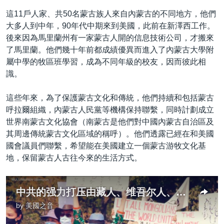
這11戶人家、共50名蒙古族人來自內蒙古的不同地方，他們
大多人到中年，90年代中期來到美國，此前在新澤西工作。
後來因為馬里蘭州有一家蒙古人開的信息技術公司，才搬來
了馬里蘭。他們幾十年前都成績優異而進入了內蒙古大學附
屬中學的牧區班學習，成為不同年級的校友，因而彼此相
識。
這些年來，為了保護蒙古文化和傳統，他們持續和包括蒙古
呼拉爾組織，內蒙古人民黨等機構保持聯繫，同時計劃成立
世界南蒙古文化協會（南蒙古是他們對中國內蒙古自治區及
其周邊傳統蒙古文化區域的稱呼）。他們透露已經在和美國
國會議員們聯繫，希望能在美國建立一個蒙古游牧文化基
地，保留蒙古人古往今來的生活方式。
中共的强力打压由藏人、维吾尔人、香港人相继承受，最新的受害者是蒙古人
by
美國之音