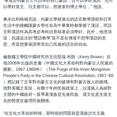
“事實證明蒙古人可以學好自己蒙語，也可以學好漢語、也可
以學好英文、日文都可以，然後拿到博士學位，” 他說。
奧永比利格補充說，內蒙古學校過去的語言教學課程和日常
生活中的接觸讓蒙古學生在高中畢業時都掌握了漢語，而語
文即漢語作為高考必考科目意味著必須學好。此外，他澄清
道，抗議這次的“雙語教學”並不是在傳達不想學漢語的意
思，而是想要保證學習自己民族的語言的自由。
倫敦國王學院中國研究所主任凱瑞.布朗（Kerry Brown）在
他2006年出版的史書《中國文化大革命時對內蒙古人民黨的
圍剿，1967-1969年》（The Purge of the Inner Mongolian
People's Party in the Chinese Cultural Revolution, 1967–69
）裡記錄了文革對內蒙古文化的破壞和對蒙古族人的摧殘。
他對美國之音說，在幾十年的民族政策上，以漢族人為絕對
主體的中國政府一直帶著漢族是先進民族、漢文化是先進文
化的態度在處理民族關係。
“在文化大革命的時候，那時候的問題就是漢族沙文主義