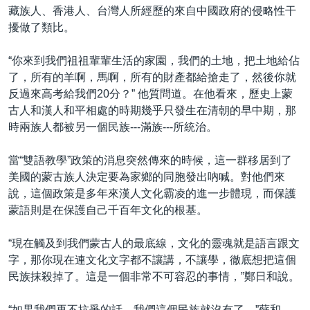
藏族人、香港人、台灣人所經歷的來自中國政府的侵略性干
擾做了類比。
“你來到我們祖祖輩輩生活的家園，我們的土地，把土地給佔
了，所有的羊啊，馬啊，所有的財產都給搶走了，然後你就
反過來高考給我們20分？” 他質問道。在他看來，歷史上蒙
古人和漢人和平相處的時期幾乎只發生在清朝的早中期，那
時兩族人都被另一個民族---滿族---所統治。
當“雙語教學”政策的消息突然傳來的時候，這一群移居到了
美國的蒙古族人決定要為家鄉的同胞發出吶喊。對他們來
說，這個政策是多年來漢人文化霸凌的進一步體現，而保護
蒙語則是在保護自己千百年文化的根基。
“現在觸及到我們蒙古人的最底線，文化的靈魂就是語言跟文
字，那你現在連文化文字都不讓講，不讓學，徹底想把這個
民族抹殺掉了。這是一個非常不可容忍的事情，”鄭日和說。
“如果我們再不抗爭的話，我們這個民族就沒有了，”蘇和