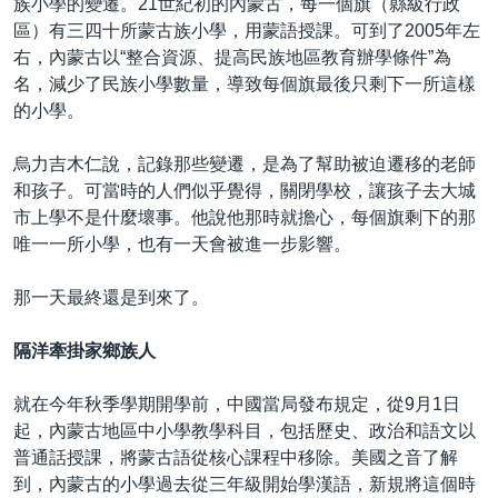
族小學的變遷。21世紀初的內蒙古，每一個旗（縣級行政
區）有三四十所蒙古族小學，用蒙語授課。可到了2005年左
右，內蒙古以“整合資源、提高民族地區教育辦學條件”為
名，減少了民族小學數量，導致每個旗最後只剩下一所這樣
的小學。
烏力吉木仁說，記錄那些變遷，是為了幫助被迫遷移的老師
和孩子。可當時的人們似乎覺得，關閉學校，讓孩子去大城
市上學不是什麼壞事。他說他那時就擔心，每個旗剩下的那
唯一一所小學，也有一天會被進一步影響。
那一天最終還是到來了。
隔洋牽掛家鄉族人
就在今年秋季學期開學前，中國當局發布規定，從9月1日
起，內蒙古地區中小學教學科目，包括歷史、政治和語文以
普通話授課，將蒙古語從核心課程中移除。美國之音了解
到，內蒙古的小學過去從三年級開始學漢語，新規將這個時