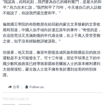
“我認為，此時此刻，我們要為自己的權利奮鬥，是最大的和
平,“ 烏力吉木仁說，“我們和平了70年，今天連自己的人話都
不能說了，你說我們還怎麼和平。”
倫敦國王學院的布朗教授在給回顧內蒙古文革慘劇的文章收
尾時寫道，中國人似乎傾向於遺忘當年的事件：“奇怪的是，
在這段荒涼又充滿創傷的年代過去後，在上千萬人受苦受難
之後，似乎沒有經驗教訓被汲取。“
但接著，他又寫道，像當年那樣造成民族和階層反目的政治
運動是不太可能發生了。可十三年後，習近平領導之下的中
國少數民族政策已經導致新疆維吾爾族人士的基本權利遭到
大規模侵犯，蒙古族人士並不擁有免於遭到迫害的特別保
護。
分享
Follow us
This item is part of