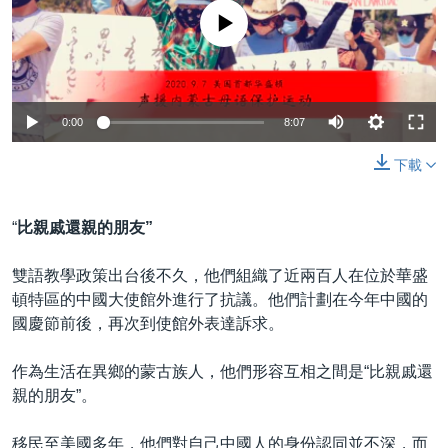
No media source currently available
0:00
8:07
下載
“
比親戚還親的朋友
”
雙語教學政策出台後不久，他們組織了近兩百人在位於華盛
頓特區的中國大使館外進行了抗議。他們計劃在今年中國的
國慶節前後，再次到使館外表達訴求。
作為生活在異鄉的蒙古族人，他們形容互相之間是“比親戚還
親的朋友”。
移民至美國多年，他們對自己中國人的身份認同並不深，而