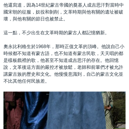
他還寫道，因為14世紀蒙古帝國的奠基人成吉思汗對當時中
國宋朝的征服，奴役和剝削，文革時期與他有關的遺址被破
壞，與他有關的節日也被禁止。
這一點，不少出生在文革時期的蒙古人都記憶猶新。
奧永比利格生於1968年，那時正值文革的頂峰。他說自己小
時候都不知道有蒙古語，也不知道有蒙古民歌，天天唱的都
是樣板戲裡的歌，他甚至不知道成吉思汗的存在。他回憶
說，文革後這方面的嚴控才被放鬆，老師和前輩們才被允許
講蒙古族的歷史和文化。他慢慢意識到，自己的蒙古文化並
不比其他任何民族差。