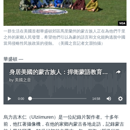
到
國際
檢
經貿
索
視頻
一群生活在美國首都華盛頓郊區馬里蘭州的蒙古族人正在為他們千里
音頻
每日視頻新聞
之外的家鄉人民發聲，希望他們引以為豪的語言和文化能夠逃脫中國
當局侵略性民族政策的侵蝕。（美國之音記者文灝拍攝）
VOA 60秒 (國際)
時事經緯
國語
美國專訊
新聞音頻
華盛頓 —
關注我們
視頻存檔
海外港人
身居美國的蒙古族人：捍衛蒙語教育事關民族危亡
YOUTUBE頻道
港人港心
by
美國之音
No media source currently available
美國透視
其他語言網站
建國史話
0:00
14:58
廣播節目表
烏力吉木仁（Ulziimuren）是一位紀錄片製作者。十多年
前，他扛著攝像機，在他的家鄉內蒙古各地走訪，記錄蒙古