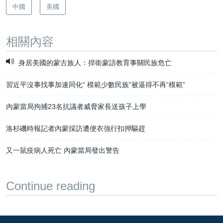
中國
美國
相關內容
身居美國的蒙古族人：捍衛蒙語教育事關民族危亡
習近平沒事找事加速同化“ 模範少數民族”被逼得不再“模範”
內蒙當局拘捕23名抗議者威脅家長送孩子上學
洛杉磯時報記者內蒙採訪遭便衣強行扣押驅趕
又一鼠疫病人死亡 內蒙當局發出警告
Continue reading