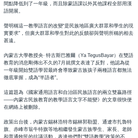
間點降低到了一年級，而且除蒙語課以外其他課程全部用漢
語開展。
聲明稱這一教學語言的改變“是民族地區廣大群眾和學生的現
實要求”，但廣大群眾和學生對此的反饋卻與聲明所稱的相去
甚遠。
內蒙古大學教授央· 特古斯巴雅爾（Ya TegusBayar）在雙語
教育的消息剛傳出不久的7月就撰文表達了反對，他認為從
一年級開始雙語學習最終會導致蒙古族孩子兩種語言都無法
徹底掌握，成為“半語者”。
這篇題為《國家通用語言和自治區⺠族語言的兩立雙贏路徑
——內蒙古⺠族教育的教學語言文字不能變》的文章很快便
在網絡上被刪除。
政策出台後，內蒙古錫林浩特市錫林郭勒盟、通遼市扎魯特
旗、赤峰市翁牛特旗等地相繼發生蒙古族學生、家長、老師
和普通牧民的抗議活動，表達他們對“雙語教學”政策的不