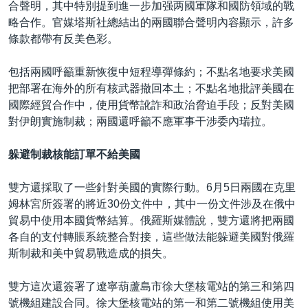
合聲明，其中特別提到進一步加强两國軍隊和國防領域的戰
略合作。官媒塔斯社總結出的兩國聯合聲明內容顯示，許多
條款都帶有反美色彩。
包括兩國呼籲重新恢復中短程導彈條約；不點名地要求美國
把部署在海外的所有核武器撤回本土；不點名地批評美國在
國際經貿合作中，使用貨幣訛詐和政治脅迫手段；反對美國
對伊朗實施制裁；兩國還呼籲不應軍事干涉委內瑞拉。
躲避制裁核能訂單不給美國
雙方還採取了一些針對美國的實際行動。6月5日兩國在克里
姆林宮所簽署的將近30份文件中，其中一份文件涉及在俄中
貿易中使用本國貨幣結算。俄羅斯媒體說，雙方還將把兩國
各自的支付轉賬系統整合對接，這些做法能躲避美國對俄羅
斯制裁和美中貿易戰造成的損失。
雙方這次還簽署了遼寧葫蘆島市徐大堡核電站的第三和第四
號機組建設合同。徐大堡核電站的第一和第二號機組使用美