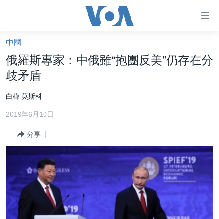
無
障
礙
中國
主頁
鏈
俄羅斯專家：中俄雖“抱團反美”仍存在分
接
美國大選2024
歧矛盾
跳
港澳
轉
白樺 莫斯科
台灣
到
2019年6月10日
內
美中關係
容
分享
海外港人
跳
轉
新聞自由
到
揭謊頻道
導
航
美國
跳
中國
轉