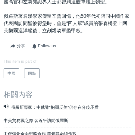
國高官和左翼知識界人士都曾到這艘軍艦上朝聖。
俄羅斯著名漢學家傑留辛曾回憶，他50年代初陪同中國作家
代表團訪問聖彼得堡時，曾是“四人幫”成員的張春橋登上阿
芙樂爾巡洋艦後，立刻親吻軍艦甲板。
分享
Follow us
This item is part of
中國
國際
相關內容
俄羅斯專家：中俄雖“抱團反美”仍存在分歧矛盾
中美貿易戰之際 習近平訪問俄羅斯
中俄強化全面戰略合作 美憂其兩線作戰