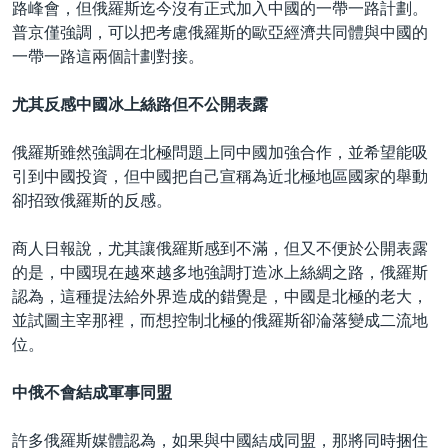
路峰會，但俄羅斯迄今沒有正式加入中國的一帶一路計劃。
普京僅強調，可以把考慮俄羅斯的歐亞經濟共同體與中國的
一帶一路這兩個計劃對接。
尤其反感中國冰上絲路但不公開表露
俄羅斯雖然強調在北極問題上同中國加強合作，並希望能吸
引到中國投資，但中國把自己宣稱為近北極地區國家的舉動
卻招致俄羅斯的反感。
商人日報說，尤其讓俄羅斯感到不滿，但又不便於公開表露
的是，中國現在越來越多地強調打造冰上絲綢之路，俄羅斯
認為，這種提法給外界造成的錯覺是，中國是北極的老大，
並試圖主宰那裡，而想控制北極的俄羅斯卻淪落變成二流地
位。
中俄不會結成軍事同盟
許多俄羅斯媒體認為，如果與中國結成同盟，那將同時捆住