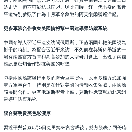
為，兩國關係仍然充滿分歧矛盾，雖然中俄在反美道路上日
益走近，但不可能結成同盟。與此同時，紅二代出身的習近
平還特別參觀了作為十月革命象徵的阿芙樂爾號巡洋艦。
更多軍演合作收集美國情報幫中國建導彈防禦系統
中國領導人習近平這次訪問俄羅斯，正值兩國都把美國視為
對手的時刻。為配合習近平來訪，不久前在莫斯科舉辦的一
場有兩國官方智庫和高官參加的大型研討會上，出現了兩國
應該更密切合作對抗美國的呼聲。
包括兩國應該舉行更多的聯合軍事演習，以更多樣方式加強
雙方軍事合作，特別是在針對美國的情報收集領域，兩國應
該展開合作。更有俄羅斯學者呼籲，莫斯科應該幫助北京組
建導彈防禦系統。
聯合聲明反美色彩濃厚
習近平與普京6月5日克里姆林宮會晤後，雙方發表了兩份聯