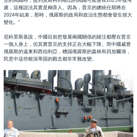
堡的高鐵時，提到莫斯科到喀山的高鐵可能會在2025年後考
慮，這種說法其實是糊弄人。因為，普京的總統任期將在
2024年結束，那時，俄羅斯的政局和政治生態都會發生很大
變化。”
尼科里斯基說，中國目前把發展兩國關係的賭注都壓在普京
一個人身上，但其實普京的支持正在大幅下降。而中國威脅
俄羅斯的遠東和西伯利亞，糟蹋俄羅斯的森林和貝加爾湖，
民意中這些根深蒂固的觀念都非常難改變。