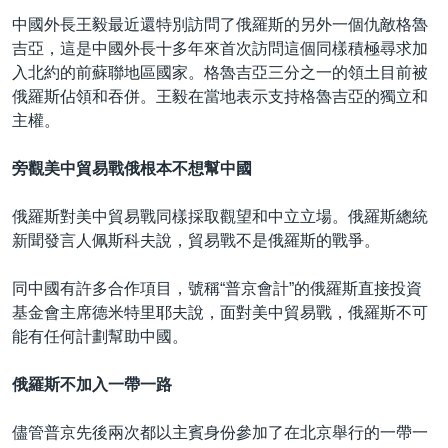
中國外長王毅最近還特別訪問了俄羅斯的另外一個仇敵格魯
吉亞，這是中國外長十多年來首次訪問這個同樣積極尋求加
入北約的前蘇聯地區國家。格魯吉亞三分之一的領土目前被
俄羅斯佔領和吞併。王毅在當地表示支持格魯吉亞的獨立和
主權。
旁觀美中貿易戰俄根本不想幫中國
俄羅斯對美中貿易戰同樣採取觀望和中立立場。俄羅斯總統
新聞發言人佩斯科夫說，貿易戰不是俄羅斯的戰爭。
同中國有許多合作項目，號稱“普京會計”的俄羅斯直接投資
基金會主席德米特里耶夫說，面對美中貿易戰，俄羅斯不可
能有任何計劃幫助中國。
俄羅斯不加入一帶一路
儘管普京先後兩次都以主賓身份參加了在北京舉行的一帶一