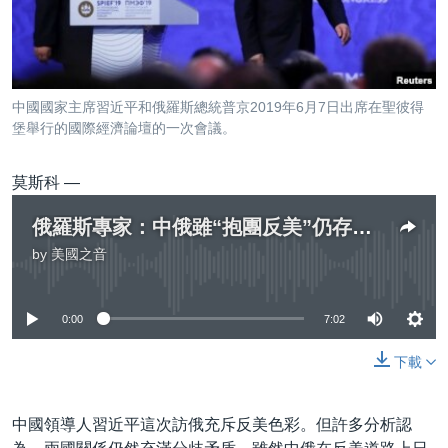
到
國際
檢
經貿
索
視頻
中國國家主席習近平和俄羅斯總統普京2019年6月7日出席在聖彼得
音頻
每日視頻新聞
堡舉行的國際經濟論壇的一次會議。
VOA 60秒 (國際)
時事經緯
國語
莫斯科 —
美國專訊
新聞音頻
俄羅斯專家：中俄雖“抱團反美”仍存在分歧矛盾
關注我們
視頻存檔
海外港人
by
美國之音
No media source currently available
YOUTUBE頻道
港人港心
美國透視
0:00
7:02
其他語言網站
建國史話
下載
廣播節目表
中國領導人習近平這次訪俄充斥反美色彩。但許多分析認