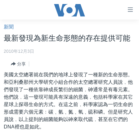
無
障
礙
新聞
主頁
鏈
最新發現為新生命形態的存在提供可能
接
美國大選2024
2010年12月3日
跳
港澳
轉
分享
台灣
到
美國太空總署就在我們的地球上發現了一種新的生命形態。
內
美中關係
和亞利桑那州大學研究小組合作的太空總署研究人員說﹐他
容
海外港人
們發現了一種依靠砷成長繁衍的細菌﹐砷通常是有毒元素。
跳
他們說﹐這一發現可能具有深遠的意義﹐包括科學家在其它
轉
新聞自由
星球上探尋生命的方式。在這之前﹐科學家認為一切生命的
到
揭謊頻道
形成需要六個元素﹕碳﹑氫﹑氮﹑氧﹑硫和磷。但是研究人
導
員說﹐以上提到的細菌能夠以砷來取代硫﹐甚至在它們的
航
美國
DNA裡也是如此。
跳
中國
轉