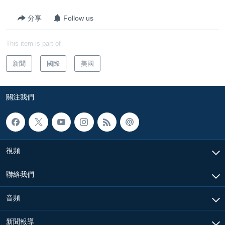
到
國際
檢
分享
Follow us
經貿
索
This item is part of
視頻
音頻
每日視頻新聞
新聞
國際
美國
VOA 60秒 (國際)
時事經緯
國語
關注我們
美國專訊
新聞音頻
關注我們
視頻存檔
海外港人
YOUTUBE頻道
港人港心
視頻
美國透視
其他語言網站
建國史話
聯絡我們
廣播節目表
音頻
新聞報導