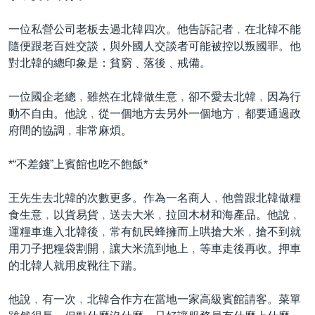
一位私營公司老板去過北韓四次。他告訴記者﹐在北韓不能
隨便跟老百姓交談，與外國人交談者可能被控以叛國罪。他
對北韓的總印象是：貧窮﹑落後﹑戒備。
一位國企老總﹐雖然在北韓做生意﹐卻不愛去北韓﹐因為行
動不自由。他說﹐從一個地方去另外一個地方﹐都要通過政
府間的協調﹐非常麻煩。
*“不差錢”上賓館也吃不飽飯*
王先生去北韓的次數更多。作為一名商人﹐他曾跟北韓做糧
食生意﹐以貨易貨﹐送去大米﹐拉回木材和海產品。他說﹐
運糧車進入北韓後﹐常有飢民蜂擁而上哄搶大米﹐搶不到就
用刀子把糧袋割開﹐讓大米流到地上﹐等車走後再收。押車
的北韓人就用皮靴往下踹。
他說﹐有一次﹐北韓合作方在當地一家高級賓館請客。菜單