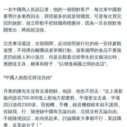
一名中國商人告訴記者﹐他的一個朝鮮客戶﹐每次來中國都
要帶許多東西回去﹐買得最多的就是韓國貨。可是每次買完
回到旅館﹐就立即動手把韓國商標撕掉﹐因為一旦在朝鮮海
關查出﹐將統統沒收。
注意事項還說﹐在朝期間﹐必須按照旅行社的統一安排參觀
遊覽﹐不得擅自離團或者單獨行動。遊客攜帶的食品不要隨
意扔給路人和小孩兒﹐但是在觀看北韓學生的文藝演出時﹐
應贈送文具﹑糖果和餅干﹐“以增進兩國之間的友誼”。
*中國人抱怨北韓沒自由*
丹東的陳先生沒有去過朝鮮。他說﹐他也不想去﹕“沒上過新
義州誰花700-800塊上那地方那麼窮。平壤更沒去過﹐平壤
四日游得2300多。照相機﹑手機﹑錄音機都根本就不讓用。
你錄我﹐行﹐隨便錄中國有言論自由﹐北韓沒有言論自由。
不能隨便說話﹐給你抓起來。討論國家大事都不行﹐莫談國
事﹐反革命分子！”