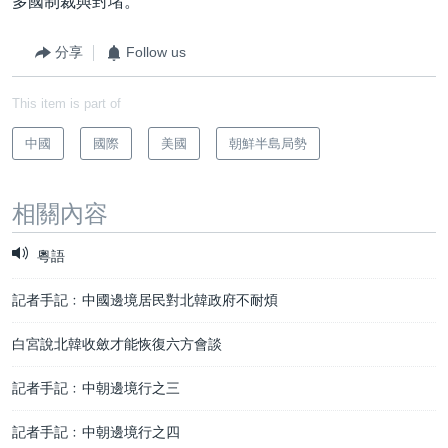
多國制裁與封堵。
分享
Follow us
This item is part of
中國
國際
美國
朝鮮半島局勢
相關內容
粵語
記者手記﹕中國邊境居民對北韓政府不耐煩
白宮說北韓收斂才能恢復六方會談
記者手記﹕中朝邊境行之三
記者手記﹕中朝邊境行之四