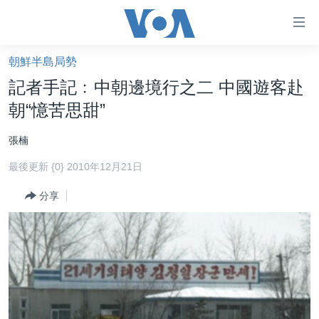
無
障
礙
朝鮮半島局勢
主頁
鏈
記者手記﹕中朝邊境行之二 中國遊客赴
接
美國大選2024
朝“憶苦思甜”
跳
港澳
轉
張楠
台灣
到
最後更新 {0} 2010年12月21日
內
美中關係
容
分享
海外港人
跳
轉
新聞自由
到
揭謊頻道
導
航
美國
跳
中國
轉