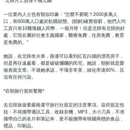
*北韓月工資僅十幾元錢*
一位業內人士也有類似印象﹕“怎麼不窮呢？2000多萬人
口，有600萬人口處於飢餓狀態。(朝鮮)確實很窮，他們人均
工資只有10幾塊錢人民幣﹐一個月呀﹗但是北韓有北韓的好
處﹐它現在屬於社會主義國家﹐醫療免費﹑住房免費﹑教育
是免費的。”
她說﹐在北韓坐火車，路邊可以看到紅瓦白牆的漂亮房子﹐
但是再往遠處看﹐都是破破爛爛的民宅。她說﹐朝鮮就是愛
做表面文章。不過她承認﹐平壤非常美﹐綠化率達80%﹐且
沒有任何污染。
*在朝旅行規矩繁雜*
去北韓旅遊要嚴格遵守旅行社規定的注意事項。這些規定包
括﹕不得攜帶通訊工具﹑收錄音機﹑MP3﹑大小刀具﹐不准
攜帶自己的名片和筆記本﹐更不能攜帶有韓國商標的食品﹑
禮品﹑印刷品。