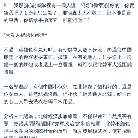
神﹗我那(旅遊)團隊裡有一個人說﹐‘你那(像章)挺好的﹐你賣
給我吧﹖’(北韓人)生氣了﹐那簡直太大不敬了﹗那不能是賣
的東西﹐你還拿手指著它﹐那能行嗎？”
*天災人禍惡化經濟*
不過﹐英雄也有氣短時。有朝鮮軍人放下身段﹐向過往中國
船隻上的遊客索要東西。據說﹐在有的地方﹐只要送上一塊
錢一個的麵包或者遞上一盒香煙﹐就可以跟北韓軍人近距離
接觸。
一名導遊說﹐有個中國小伙兒﹐在北韓處了個相好的﹐還是
位女軍人。雖然結婚沒戲﹐但小伙子經常進入北韓﹐給自己
的心上人帶去洗衣粉等日常用品。
分析人士認為﹐北韓經濟步履維艱﹐不僅跟連年自然災害有
關﹐更跟其閉關鎖國和“先軍政治”的制度相關。北韓不顧包
括中國在內的國際社會的反對﹐執意發展核武器﹐使它招致