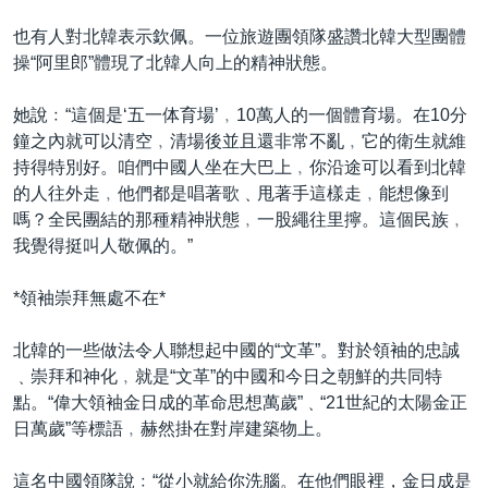
也有人對北韓表示欽佩。一位旅遊團領隊盛讚北韓大型團體
操“阿里郎”體現了北韓人向上的精神狀態。
她說﹕“這個是‘五一体育場’﹐10萬人的一個體育場。在10分
鐘之內就可以清空﹐清場後並且還非常不亂﹐它的衛生就維
持得特別好。咱們中國人坐在大巴上﹐你沿途可以看到北韓
的人往外走﹐他們都是唱著歌﹑甩著手這樣走﹐能想像到
嗎？全民團結的那種精神狀態﹐一股繩往里擰。這個民族﹐
我覺得挺叫人敬佩的。”
*領袖崇拜無處不在*
北韓的一些做法令人聯想起中國的“文革”。對於領袖的忠誠
﹑崇拜和神化﹐就是“文革”的中國和今日之朝鮮的共同特
點。“偉大領袖金日成的革命思想萬歲”﹑“21世紀的太陽金正
日萬歲”等標語﹐赫然掛在對岸建築物上。
這名中國領隊說﹕“從小就給你洗腦。在他們眼裡，金日成是