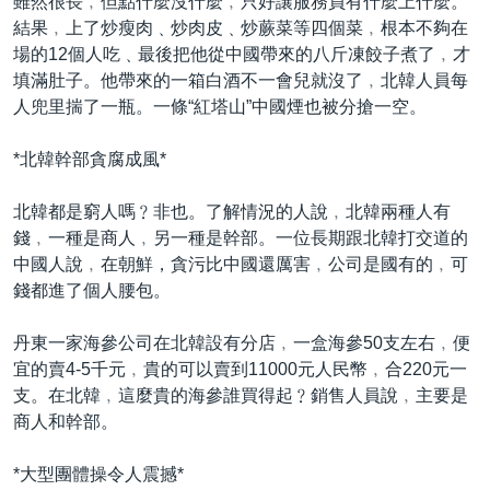
雖然很長﹐但點什麼沒什麼﹐只好讓服務員有什麼上什麼。
結果﹐上了炒瘦肉﹑炒肉皮﹑炒蕨菜等四個菜﹐根本不夠在
場的12個人吃﹑最後把他從中國帶來的八斤凍餃子煮了﹐才
填滿肚子。他帶來的一箱白酒不一會兒就沒了﹐北韓人員每
人兜里揣了一瓶。一條“紅塔山”中國煙也被分搶一空。
*北韓幹部貪腐成風*
北韓都是窮人嗎﹖非也。了解情況的人說﹐北韓兩種人有
錢﹐一種是商人﹐另一種是幹部。一位長期跟北韓打交道的
中國人說﹐在朝鮮，貪污比中國還厲害﹐公司是國有的﹐可
錢都進了個人腰包。
丹東一家海參公司在北韓設有分店﹐一盒海參50支左右﹐便
宜的賣4-5千元﹐貴的可以賣到11000元人民幣﹐合220元一
支。在北韓﹐這麼貴的海參誰買得起﹖銷售人員說﹐主要是
商人和幹部。
*大型團體操令人震撼*