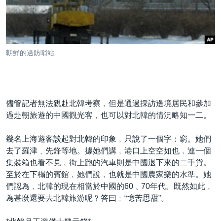
到
國際
檢
經貿
索
視頻
朝鮮的邊防哨站
音頻
每日視頻新聞
VOA 60秒 (國際)
時事經緯
國語
美國專訊
新聞音頻
儘管記者無法親赴北韓考察﹐但是通過採訪邊境居民和參加
關注我們
過赴朝旅遊的中國觀光客﹐也可以對北韓的情況略知一二。
視頻存檔
海外港人
YOUTUBE頻道
港人港心
幾名上海遊客談起對北韓的印象﹐只說了一個字：窮。她們
去了羅津﹑先鋒等地。據她們講﹐港口上空空如也﹐連一個
美國透視
其他語言網站
集裝箱也看不見﹐街上跑的汽車則是中國退下來的二手貨。
建國史話
至於在下榻的賓館﹐她們說﹐也就是中國農家樂的水準。她
們認為﹐北韓的現在相當於中國的60﹑70年代。既然如此﹐
廣播節目表
為甚麼還要去北韓旅游呢﹖答曰﹕“憶苦思甜”。