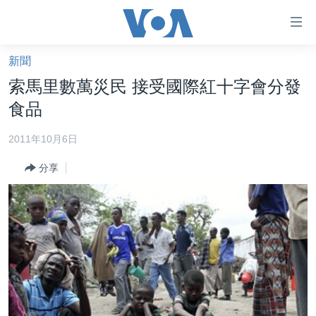
無
障
礙
新聞
主頁
鏈
索馬里數萬災民 接受國際紅十字會分發
接
美國大選2024
食品
跳
港澳
轉
2011年10月6日
台灣
到
分享
內
美中關係
容
海外港人
跳
轉
新聞自由
到
揭謊頻道
導
航
美國
跳
中國
轉