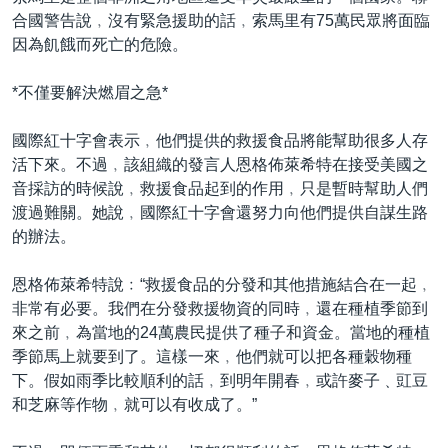
合國警告說﹐沒有緊急援助的話﹐索馬里有75萬民眾將面臨
因為飢餓而死亡的危險。
*不僅要解決燃眉之急*
國際紅十字會表示﹐他們提供的救援食品將能幫助很多人存
活下來。不過﹐該組織的發言人恩格佈萊希特在接受美國之
音採訪的時候說﹐救援食品起到的作用﹐只是暫時幫助人們
渡過難關。她說﹐國際紅十字會還努力向他們提供自謀生路
的辦法。
恩格佈萊希特說﹕“救援食品的分發和其他措施結合在一起﹐
非常有必要。我們在分發救援物資的同時﹐還在種植季節到
來之前﹐為當地的24萬農民提供了種子和資金。當地的種植
季節馬上就要到了。這樣一來﹐他們就可以把各種穀物種
下。假如雨季比較順利的話﹐到明年開春﹐或許麥子﹑豇豆
和芝麻等作物﹐就可以有收成了。”