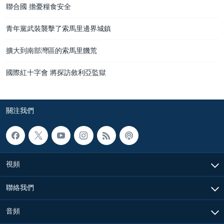
聯合國 擔憂糧食安全
青年黨武裝襲擊了索馬里邊界城鎮
擴大到南部灣區的索馬里饑荒
國際紅十字會 將探訪敘利亞監獄
關注我們
視頻
聯絡我們
音頻