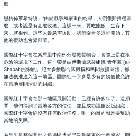
磨。
恩格佈萊希特說﹕“由於戰爭和嚴重的乾旱﹐人們很難播種甚
麼﹐或者說是有甚麼收穫。這樣一來﹐要吃飽飯﹑生存下
來﹐就很難。這些人最急需援助﹐我們從蓋多這裡開始﹐其
他的援助也會緊跟著。”
國際紅十字會在索馬里中南部分發救援物資﹐實際上是在很
危險的環境下工作。這一帶是由伊斯蘭武裝組織“青年黨”(al-
Shabab)控制的。絕大多數聯合國機構和民間救援團體﹐都
無法獲准進入這一地區。國際紅十字會是少有的幾個被允許
在當地展開活動的組織。
國際紅十字會在那一地區展開活動﹐已經有許多年了。這期
間﹐他們得到了當地各方的信任﹐並且成功說服反叛組織﹐
國際紅十字會絕沒有任何政治任務﹐唯一的目的就是要幫助
當地的災民。
索馬里是整個非洲之角地區遭受旱災最嚴重的一個國家。聯