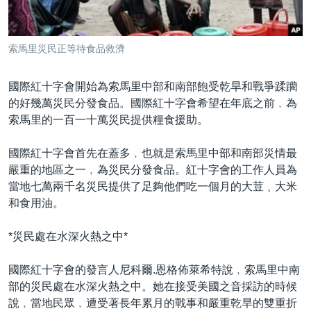
到
國際
檢
經貿
索
索馬里災民正等待食品救濟
視頻
國際紅十字會開始為索馬里中部和南部飽受乾旱和戰爭蹂躪
音頻
每日視頻新聞
的好幾萬災民分發食品。國際紅十字會希望在年底之前﹐為
VOA 60秒 (國際)
時事經緯
索馬里的一百一十萬災民提供糧食援助。
國語
美國專訊
新聞音頻
國際紅十字會首先在蓋多﹐也就是索馬里中部和南部災情最
關注我們
視頻存檔
海外港人
嚴重的地區之一﹐為災民分發食品。紅十字會的工作人員為
當地七萬兩千名災民提供了足夠他們吃一個月的大荳﹑大米
YOUTUBE頻道
港人港心
和食用油。
美國透視
其他語言網站
*災民處在水深火熱之中*
建國史話
廣播節目表
國際紅十字會的發言人尼科爾.恩格佈萊希特說﹐索馬里中南
部的災民處在水深火熱之中。她在接受美國之音採訪的時候
說﹐當地民眾﹐遭受著長年累月的戰事和嚴重乾旱的雙重折