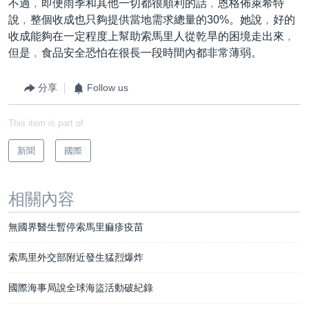
不過﹐即便雨季和其他一切都很順利的話﹐恩格佈萊希特
說﹐整個收成也只夠提供當地需求總量的30%。她說﹐好的
收成能夠在一定程度上幫助索馬里人從乾旱的困境走出來﹐
但是﹐食品安全恐怕在很長一段時間內都非常薄弱。
分享
Follow us
This item is part of
新聞
國際
相關內容
無國界醫生暫停索馬里痲疹疫苗
索馬里外交部附近發生猛烈爆炸
國際海事局說全球海盜活動破紀錄