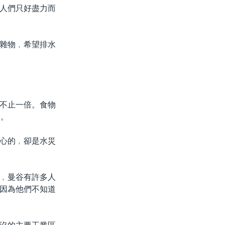
人們只好盡力而
雜物﹐希望排水
不止一倍。食物
燭。
心的﹐卻是水災
﹐曼谷有許多人
因為他們不知道