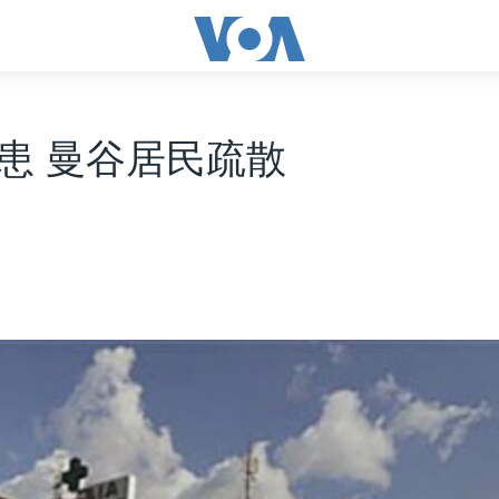
患 曼谷居民疏散