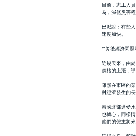
目前﹐志工人員
為﹐減低災害程
巴派說﹕有些人
速度加快。
**災後經濟問題
近幾天來﹐由於
價格的上漲﹐導
雖然在市區的某
對經濟發生的長
泰國北部遭受水
也擔心﹐同樣情
他們的僱主將來