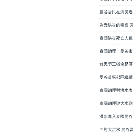
曼谷居民在洪災過
為受洪災的泰國 
泰國洪災死亡人數
泰國總理﹕曼谷市
移民勞工猶豫是否
曼谷貧窮郊區繼續
泰國總理對洪水表
泰國總理說大水到
洪水進入泰國曼谷
面對大洪水 曼谷