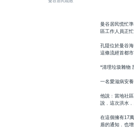
曼谷居民疏散
曼谷居民慌忙準
區工作人員正忙
孔隄位於曼谷海
這條流經首都市
*清理垃圾雜物 
一名愛滋病安養
他說﹕當地社區
說﹐這次洪水﹐
在這個擁有17
盾的通知﹐也增