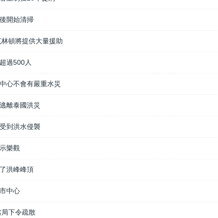
後開始清掃
克林頓將提供大量援助
超過500人
中心不會有嚴重水災
逃離泰國洪災
受到洪水侵襲
示樂觀
了洪峰峰頂
市中心
當局下令疏散