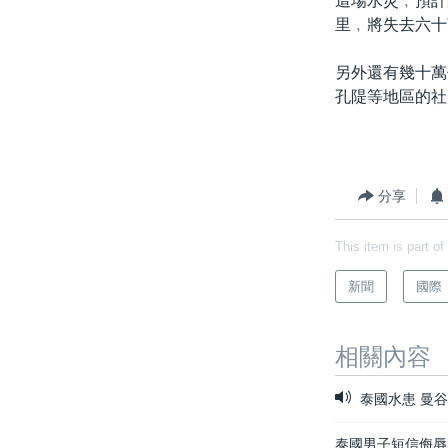
這場水災﹐預計
里﹐將失去六十
另外還有幾十萬
孔隄等地區的社
分享
This item is part of
新聞
國際
相關內容
泰國水患 曼
泰國男子短信侮辱