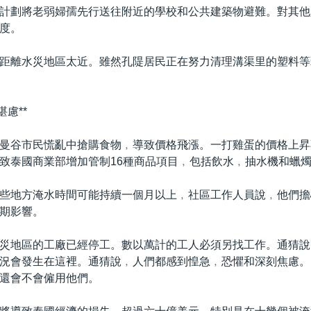
計劃將老弱婦孺先行送往附近的學校和公共建築物避難。對其他
度。
距離水災地區太近。雖然孔隄居民正在努力清理溝渠里的塑料等
堪慮**
曼谷市民慌亂中搶購食物﹐導致價格飛漲。一打雞蛋的價格上昇
致泰國商業部增加管制16種商品項目﹐包括飲水﹐抽水機和蠟
些地方淹水時間可能持續一個月以上﹐社區工作人員說﹐他們擔
期影響。
災地區的工廠已經停工。數以萬計的工人必須另找工作。通猜說
況會發生在這裡。通猜說﹐人們都感到惶急﹐恐懼和深刻焦慮。
還會不會僱用他們。