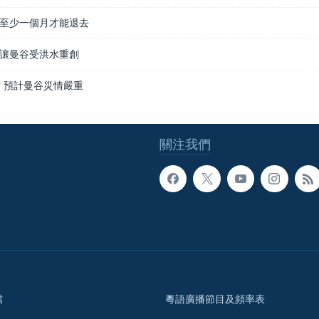
至少一個月才能退去
讓曼谷受洪水重創
亡 預計曼谷災情嚴重
關注我們
檔
粵語廣播節目及頻率表