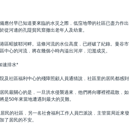
備應付早已知道要來臨的水災之際﹐低窪地帶的社區已盡力作出
於從河邊的孔隄貧民窟撤出老年人及幼童。
港區昭披耶河畔。這條河流的水位高度﹐已經破了紀錄。曼谷市
區中心的河流﹐將在幾個小時內溢出河岸﹐氾濫成災。
加速排水*
院及社區福利中心的殘障照顧人員通猜說﹐社區里的居民都感到
居民最關心的是﹐一旦洪水侵襲過來﹐他們將向哪裡裡疏散﹐如
將是50年來當地遭遇到最大的災難。
萬居民的社區﹐另一名社會福利工作人員巴派說﹐主管當局近來
加了居民的不安。