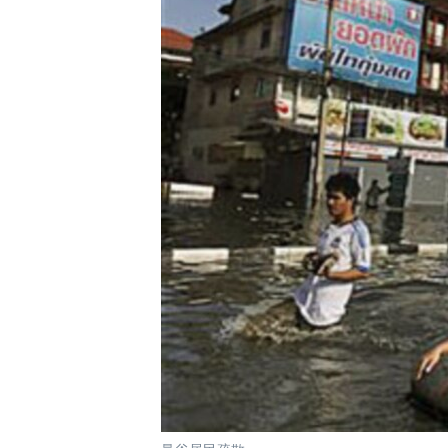
國際
到
檢
經貿
索
視頻
音頻
每日視頻新聞
VOA 60秒 (國際)
時事經緯
美國專訊
新聞音頻
視頻存檔
海外港人
YOUTUBE頻道
港人港心
美國透視
建國史話
廣播節目表