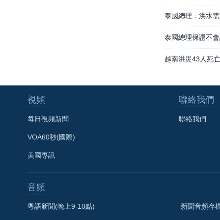
泰國總理﹕洪水需
泰國總理保證不會
越南洪災43人死
視頻
聯絡我們
每日視頻新聞
聯絡我們
VOA60秒(國際)
美國專訊
音頻
粵語新聞(晚上9-10點)
新聞音頻存