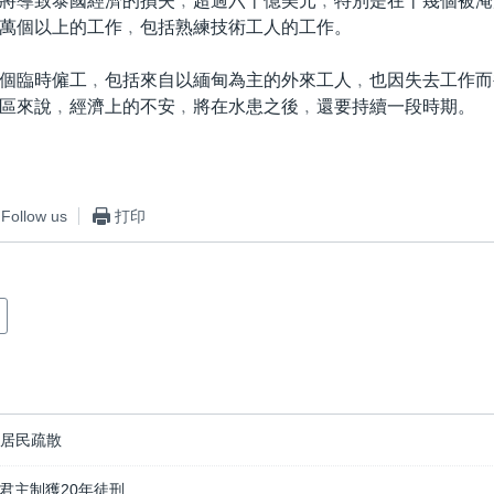
將導致泰國經濟的損失﹐超過六十億美元﹐特別是在十幾個被淹
萬個以上的工作﹐包括熟練技術工人的工作。
個臨時僱工﹐包括來自以緬甸為主的外來工人﹐也因失去工作而
區來說﹐經濟上的不安﹐將在水患之後﹐還要持續一段時期。
Follow us
打印
谷居民疏散
君主制獲20年徒刑