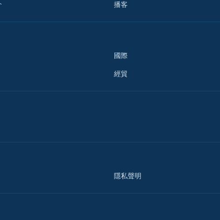
介
播客
國際
經貿
隱私聲明