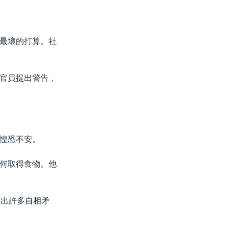
最壞的打算。社
官員提出警告﹐
惶恐不安。
何取得食物。他
發出許多自相矛