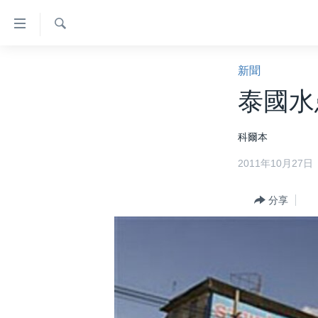
無
障
礙
檢
主頁
索
新聞
鏈
美國大選2024
泰國水
接
港澳
跳
科爾本
轉
台灣
到
2011年10月27日
美中關係
內
容
海外港人
分享
跳
新聞自由
轉
到
揭謊頻道
導
美國
航
跳
中國
轉