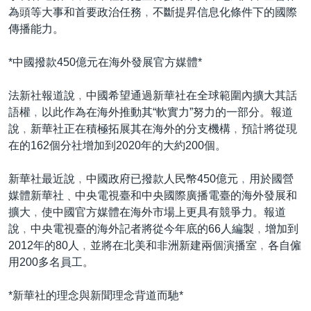
為頭等大事和首要政治任務﹐不斷提昇信息化條件下的國際
傳播能力。
*中國撥款450億元在海外發展官方媒體*
法新社報道說﹐中國希望通過新華社在全球範圍內擴大其話
語權﹐以此作為在海外推動其“軟實力”努力的一部分。報道
說﹐新華社正在積極拓展其在海外的分支機構﹐預計將從現
在的162個分社增加到2020年的大約200個。
新華社最近說﹐中國政府已撥款人民幣450億元﹐用於國營
媒體新華社﹑中央電視臺和中央國際廣播電臺的海外發展和
擴大﹐使中國官方媒體在海外市場上更具有競爭力。報道
說﹐中央電視臺的海外記者將從今年底的66人編製﹐增加到
2012年的80人﹐並將在北美和非洲新建兩個演播室﹐各自僱
用200多名員工。
*新華社的理念與新聞理念背道而馳*