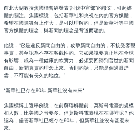
前北大副教授焦國標曾經發表“討伐中宣部”的檄文﹐引起媒
體的關注。焦國標說﹐包括新華社和央視在內的官方媒體﹐
希望在國際舞台上作大﹐是可以理解的﹐但是新華社等中國
官方媒體的理念﹐與新聞的理念是背道而馳的。
他說﹕“它是違反新聞自由的﹐攻擊新聞自由的﹐不接受客觀
事實﹐甚至認為不存在客觀性的。它如果說要真正地在全球
有影響﹐成為一種健康的軟實力﹐必須要回歸到普世的新聞
自由﹐新聞真實的理念上來。否則的話﹐只能是個過眼煙
雲﹐不可能有長久的地位。”
*新華社已存在80年 新華社沒有未來*
焦國標博士還舉例說﹐在前蘇聯解體前﹐莫斯科電臺的規模
和人數﹐比美國之音要多。但莫斯科電臺現在在哪裡呢﹖他
認為﹐儘管新華社已經存在80年﹐但新華社並沒有甚麼未
來。