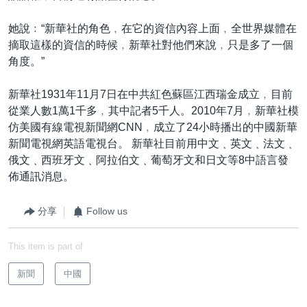
她說﹕“新華社的角色﹐在它的資信內容上面﹐全世界媒體在
摘取這樣的資信的時候﹐新華社對他們來說﹐只是多了一個
角度。”
新華社1931年11月7日在中共紅色蘇區江西瑞金成立﹐目前
從業人數1萬1千多﹐其中記者5千人。2010年7月﹐新華社模
仿美國有線電視新聞網CNN﹐成立了24小時播出的中國新華
新聞電視網英語電視台。 新華社目前用中文﹑英文﹑法文﹑
俄文﹑西班牙文﹑阿拉伯文﹑葡萄牙文和日文等8中語言發
佈通訊消息。
分享
Follow us
This item is part of
新聞
中國