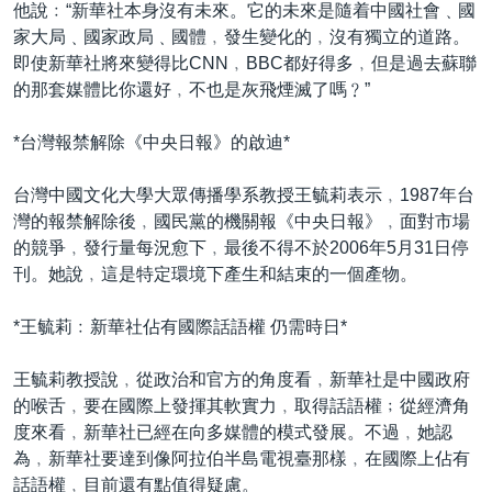
他說﹕“新華社本身沒有未來。它的未來是隨着中國社會﹑國
家大局﹑國家政局﹑國體﹐發生變化的﹐沒有獨立的道路。
即使新華社將來變得比CNN﹐BBC都好得多﹐但是過去蘇聯
的那套媒體比你還好﹐不也是灰飛煙滅了嗎﹖”
*台灣報禁解除《中央日報》的啟迪*
台灣中國文化大學大眾傳播學系教授王毓莉表示﹐1987年台
灣的報禁解除後﹐國民黨的機關報《中央日報》﹐面對市場
的競爭﹐發行量每況愈下﹐最後不得不於2006年5月31日停
刊。她說﹐這是特定環境下產生和結束的一個產物。
*王毓莉﹕新華社佔有國際話語權 仍需時日*
王毓莉教授說﹐從政治和官方的角度看﹐新華社是中國政府
的喉舌﹐要在國際上發揮其軟實力﹐取得話語權﹔從經濟角
度來看﹐新華社已經在向多媒體的模式發展。不過﹐她認
為﹐新華社要達到像阿拉伯半島電視臺那樣﹐在國際上佔有
話語權﹐目前還有點值得疑慮。