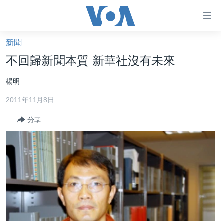
無
障
礙
新聞
主頁
鏈
不回歸新聞本質 新華社沒有未來
接
美國大選2024
楊明
跳
港澳
轉
2011年11月8日
台灣
到
內
分享
美中關係
容
海外港人
跳
轉
新聞自由
到
揭謊頻道
導
航
美國
跳
中國
轉