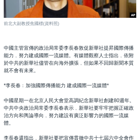
到
國際
檢
經貿
索
前北大副教授焦國標(資料照)
視頻
音頻
每日視頻新聞
中國主管宣傳的政治局常委李長春敦促新華社提昇國際傳播
VOA 60秒 (國際)
時事經緯
能力﹐努力建成國際一流媒體。有媒體觀察人士指出﹐依附
國語
美國專訊
新聞音頻
於中共的新華社儘管在向海外擴張﹐但如果不回歸新聞本質
就不會有未來。
關注我們
視頻存檔
海外港人
YOUTUBE頻道
港人港心
*李長春﹕加強國際傳播能力 建成國際一流媒體*
美國透視
中國星期一在北京人民大會堂高調紀念新華社創建80週年。
其他語言網站
建國史話
中共中央政治局常委李長春表示﹐新華社要牢牢把握正確政
治方向和輿論導向﹐努力建設有廣泛影響力的國際一流媒
廣播節目表
體。
李長春還指出﹐新華社要把宣傳貫徹中共十七屆六中全會作