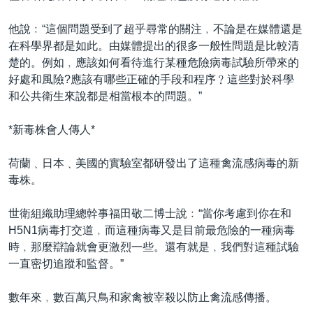
他說﹕“這個問題受到了超乎尋常的關注﹐不論是在媒體還是
在科學界都是如此。由媒體提出的很多一般性問題是比較清
楚的。例如﹐應該如何看待進行某種危險病毒試驗所帶來的
好處和風險?應該有哪些正確的手段和程序﹖這些對於科學
和公共衛生來說都是相當根本的問題。”
*新毒株會人傳人*
荷蘭﹑日本﹑美國的實驗室都研發出了這種禽流感病毒的新
毒株。
世衛組織助理總幹事福田敬二博士說﹕“當你考慮到你在和
H5N1病毒打交道﹐而這種病毒又是目前最危險的一種病毒
時﹐那麼辯論就會更激烈一些。還有就是﹐我們對這種試驗
一直密切追蹤和監督。”
數年來﹐數百萬只鳥和家禽被宰殺以防止禽流感傳播。