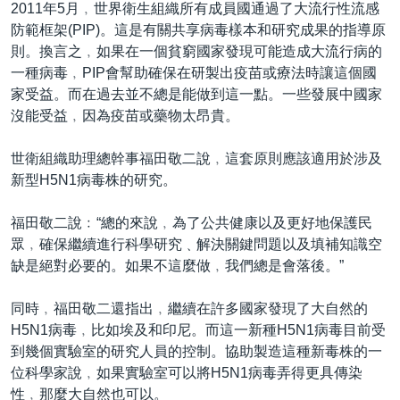
2011年5月﹐世界衛生組織所有成員國通過了大流行性流感
防範框架(PIP)。這是有關共享病毒樣本和研究成果的指導原
則。換言之﹐如果在一個貧窮國家發現可能造成大流行病的
一種病毒﹐PIP會幫助確保在研製出疫苗或療法時讓這個國
家受益。而在過去並不總是能做到這一點。一些發展中國家
沒能受益﹐因為疫苗或藥物太昂貴。
世衛組織助理總幹事福田敬二說﹐這套原則應該適用於涉及
新型H5N1病毒株的研究。
福田敬二說﹕“總的來說﹐為了公共健康以及更好地保護民
眾﹐確保繼續進行科學研究﹑解決關鍵問題以及填補知識空
缺是絕對必要的。如果不這麼做﹐我們總是會落後。”
同時﹐福田敬二還指出﹐繼續在許多國家發現了大自然的
H5N1病毒﹐比如埃及和印尼。而這一新種H5N1病毒目前受
到幾個實驗室的研究人員的控制。協助製造這種新毒株的一
位科學家說﹐如果實驗室可以將H5N1病毒弄得更具傳染
性﹐那麼大自然也可以。