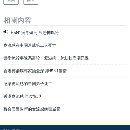
相關內容
H5N1病毒研究 與恐怖風險
禽流感在中國造成第二人死亡
世衛總幹事陳馮富珍﹕愛滋病﹑肺結核高潮已過
香港傳染病專家擔憂深圳H5N1疫情
感染禽流感的中國男子死亡
香港禽流感 再度驚現
聯合國警告新的禽流感病毒威脅