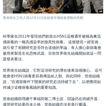
到
國際
檢
經貿
索
香港衛生工作人員12月21日在批發市場收集撲殺的死雞
視頻
音頻
每日視頻新聞
科學家在2011年發現他們創造出H5N1這種通常被稱為禽流
VOA 60秒 (國際)
時事經緯
感病毒的一種高感染率的致死性病毒。 這個發現一經宣佈﹐
國語
美國專訊
新聞音頻
就引發了有關研究是否符合道德的爭論﹐有人擔心新病毒會
被用來製造生化恐怖武器。目前世界衛生組織開始就這一問
關注我們
視頻存檔
海外港人
題發表看法。
YOUTUBE頻道
港人港心
世界衛生組織說﹐它對這項研究的潛在後果深感擔心。 這可
美國透視
能會使H5N1病毒更容易傳染給人類。與此同時﹐世衛組織
其他語言網站
建國史話
說﹐“在適當條件下開展的研究必須持續下去 ”﹐以便獲得如
何減少這種病毒風險的重要知識。
廣播節目表
世衛組織助理總干事福田敬二博士說﹐辯論仍在持續升溫﹐
儘管研究結果尚未公佈﹐世衛組織也沒有進行審議。