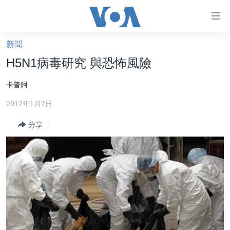
無
障
礙
新聞
主頁
鏈
H5N1病毒研究 與恐怖風險
接
美國大選2024
卡普阿
跳
港澳
轉
2012年1月2日
台灣
到
內
分享
美中關係
容
海外港人
跳
轉
新聞自由
到
揭謊頻道
導
航
美國
跳
中國
轉