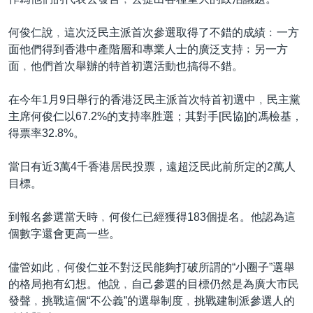
何俊仁說﹐這次泛民主派首次參選取得了不錯的成績﹕一方
面他們得到香港中產階層和專業人士的廣泛支持﹔另一方
面﹐他們首次舉辦的特首初選活動也搞得不錯。
在今年1月9日舉行的香港泛民主派首次特首初選中﹐民主黨
主席何俊仁以67.2%的支持率胜選；其對手[民協]的馮檢基，
得票率32.8%。
當日有近3萬4千香港居民投票，遠超泛民此前所定的2萬人
目標。
到報名參選當天時﹐何俊仁已經獲得183個提名。他認為這
個數字還會更高一些。
儘管如此﹐何俊仁並不對泛民能夠打破所謂的“小圈子”選舉
的格局抱有幻想。他說﹐自己參選的目標仍然是為廣大市民
發聲﹐挑戰這個“不公義”的選舉制度﹐挑戰建制派參選人的