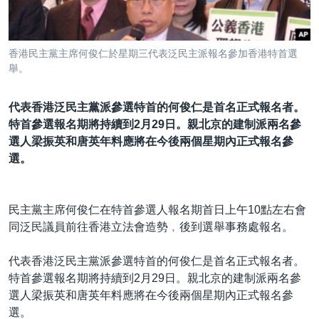
到
國際
檢
經貿
索
香港民主黨主席何俊仁於星期三代表泛民主派報名參加香港特首選
視頻
舉。
音頻
每日視頻新聞
代表香港泛民主黨派參選特首的何俊仁是首名正式報名者。
VOA 60秒 (國際)
時事經緯
特首參選報名期將持續到2月29日。親北京的建制派兩名參
國語
美國專訊
新聞音頻
選人梁振英和唐英年料應將在今後兩個星期內正式報名參
選。
關注我們
視頻存檔
海外港人
YOUTUBE頻道
港人港心
民主黨主席何俊仁在特首參選人報名期首日上午10點左右會
美國透視
同泛民議員前往香港立法會造勢﹐後到選舉事務處報名。
其他語言網站
建國史話
代表香港泛民主黨派參選特首的何俊仁是首名正式報名者。
廣播節目表
特首參選報名期將持續到2月29日。親北京的建制派兩名參
選人梁振英和唐英年料應將在今後兩個星期內正式報名參
選。