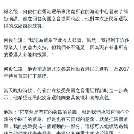
報名後﹐何俊仁在香港選舉事務處所在的海港中心發表了簡
短演講。他在回答美國之音提問時說﹐他對本次泛民參選取
得的成績感到鼓舞。
何俊仁說﹕“我認為選舉至此令人鼓舞。當然﹐我得到了許多
專業人士的鼎力支持。但我們並不滿足﹐因為現在並非所有
的香港人都能夠投票。”
何俊仁說﹐他希望通過此次參選推動香港民主進程﹐為2017
年特首普選打下基礎。
當天晚些時候﹐何俊仁在接受美國之音電話採訪時進一步表
示﹐他希望泛民此次參選能夠兼具象徵和實際意義。
他說﹕“它當然是有它的象徵的意義﹐就是我們挑戰這個不公
義的小圈子的選舉。但是也有它實踐的意義﹐就是把這個選
舉﹐我的挑戰變成一個運動的一部分。這樣可以繼續透過我
作為他們的代表去發言﹐去提出各種重大的政治議題。”