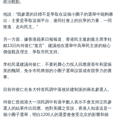
政治觀點。
他說﹕“我參選的目標不是爭取在這個小圈子的選舉中能夠勝
出﹔主要是爭取這個平台﹐連同社會上的抗爭的力量﹐一同
推進﹐走向民主。”
另一方面﹐據香港蘋果日報報道﹐香港民主黨創黨主席李柱
銘13日向何俊仁“進言”﹐建議他在選舉中高舉民主派的核心
價值觀及理念﹐爭取市民支持。
李柱民還建議何俊仁﹐不要耗費心力投入回應唐英年和梁振
英的醜聞﹐免令市民將假的小圈子選舉誤當成有競爭力的賽
事。
目前何俊仁在各大特首民調中落後於建制派的兩名參選人。
何俊仁曾就港大一項民調中有過半數人表示不會支持泛民參
選人的結果作出回應。他對美國之音說，香港人知道這是一
個小圈子選舉，明白1200人的選委會會受北京的影響和操