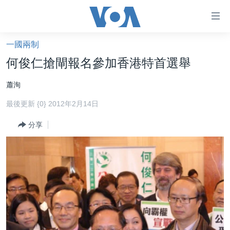
無
障
礙
一國兩制
主頁
鏈
何俊仁搶閘報名參加香港特首選舉
接
美國大選2024
蕭洵
跳
港澳
轉
最後更新 {0} 2012年2月14日
台灣
到
內
分享
美中關係
容
海外港人
跳
轉
新聞自由
到
揭謊頻道
導
航
美國
跳
中國
轉