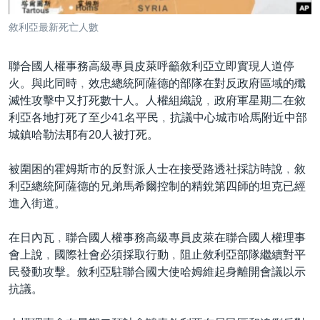
到
國際
檢
敘利亞最新死亡人數
經貿
索
視頻
聯合國人權事務高級專員皮萊呼籲敘利亞立即實現人道停
火。與此同時﹐效忠總統阿薩德的部隊在對反政府區域的殲
音頻
每日視頻新聞
滅性攻擊中又打死數十人。人權組織說﹐政府軍星期二在敘
VOA 60秒 (國際)
時事經緯
利亞各地打死了至少41名平民﹐抗議中心城市哈馬附近中部
國語
城鎮哈勒法耶有20人被打死。
美國專訊
新聞音頻
關注我們
視頻存檔
海外港人
被圍困的霍姆斯市的反對派人士在接受路透社採訪時說﹐敘
利亞總統阿薩德的兄弟馬希爾控制的精銳第四師的坦克已經
YOUTUBE頻道
港人港心
進入街道。
美國透視
其他語言網站
在日內瓦﹐聯合國人權事務高級專員皮萊在聯合國人權理事
建國史話
會上說﹐國際社會必須採取行動﹐阻止敘利亞部隊繼續對平
廣播節目表
民發動攻擊。敘利亞駐聯合國大使哈姆維起身離開會議以示
抗議。