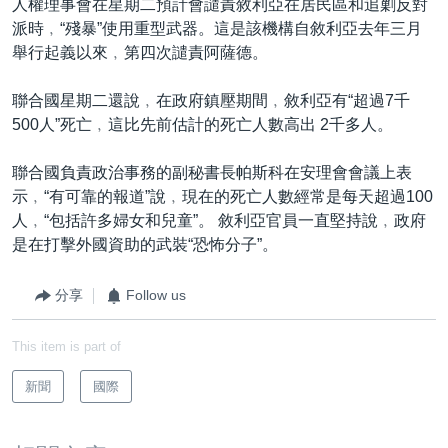
人權理事會在星期二預計會譴責敘利亞在居民區和追剿反對
派時﹐“殘暴”使用重型武器。這是該機構自敘利亞去年三月
舉行起義以來﹐第四次譴責阿薩德。
聯合國星期二還說﹐在政府鎮壓期間﹐敘利亞有“超過7千
500人”死亡﹐這比先前估計的死亡人數高出 2千多人。
聯合國負責政治事務的副秘書長帕斯科在安理會會議上表
示﹐“有可靠的報道”說﹐現在的死亡人數經常是每天超過100
人﹐“包括許多婦女和兒童”。 敘利亞官員一直堅持說﹐政府
是在打擊外國資助的武裝“恐怖分子”。
分享
Follow us
This item is part of
新聞
國際