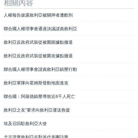
相關內容
人權報告披露敘利亞被關押者遭酷刑
聯合國人權理事會通過決議譴責敘利亞
敘利亞反政府武裝從被圍困據點撤退
敘利亞反政府武裝從被圍攻據點撤退
聯合國人權理事會譴責敘利亞鎮壓行動
敘利亞軍隊向霍姆斯發動地面進攻
聯合國：阿薩德鎮壓導致近8千人死亡
敘利亞之友"要求向敘利亞運送救援
埃及召回駐敘利亞大使
北京證實敘利亞反對派代表團訪華