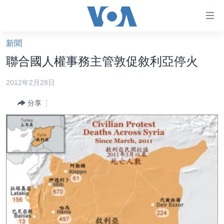
無
障
礙
新聞
主頁
鏈
聯合國人權事務主管敦促敘利亞停火
接
美國大選2024
2012年2月28日
跳
港澳
轉
分享
台灣
到
內
美中關係
容
海外港人
跳
轉
新聞自由
到
揭謊頻道
導
航
美國
跳
中國
轉