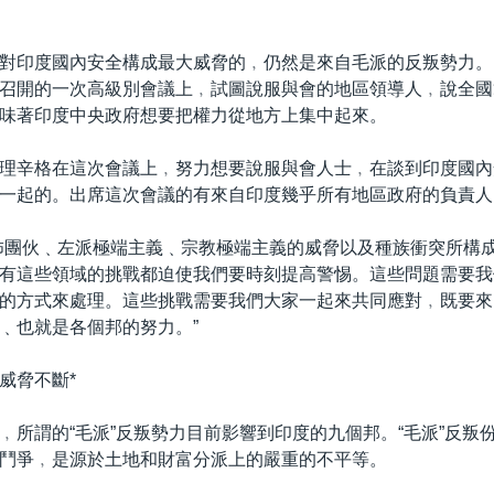
對印度國內安全構成最大威脅的﹐仍然是來自毛派的反叛勢力。
召開的一次高級別會議上﹐試圖說服與會的地區領導人﹐說全國
味著印度中央政府想要把權力從地方上集中起來。
理辛格在這次會議上﹐努力想要說服與會人士﹐在談到印度國內
一起的。出席這次會議的有來自印度幾乎所有地區政府的負責人
怖團伙﹑左派極端主義﹑宗教極端主義的威脅以及種族衝突所構
有這些領域的挑戰都迫使我們要時刻提高警惕。這些問題需要我
的方式來處理。這些挑戰需要我們大家一起來共同應對﹐既要來
﹑也就是各個邦的努力。”
子威脅不斷*
﹐所謂的“毛派”反叛勢力目前影響到印度的九個邦。“毛派”反叛
鬥爭﹐是源於土地和財富分派上的嚴重的不平等。