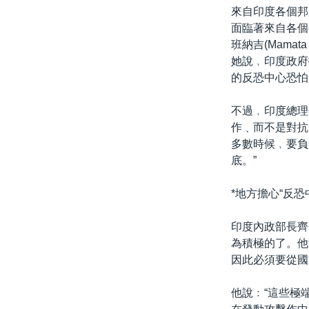
來自印度各個邦
面臨著來自各個
班納吉(Mama
她說﹐印度政府
的反恐中心恐怕
不過﹐印度總理
作﹑而不是對抗
多數時候﹐要負
底。”
*地方擔心“反恐
印度內政部長齊丹
為積極的了。他
因此必須要從國
他說﹕“這些極