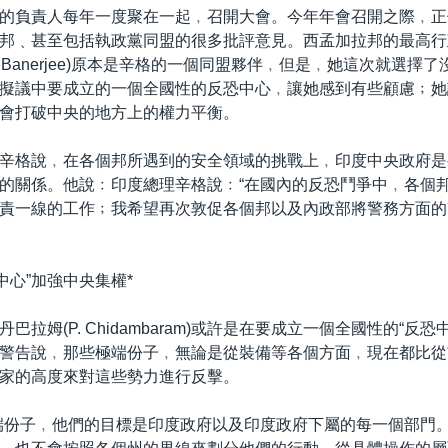
的負責人每年一度聚在一起﹐召開大會。今年年會召開之際﹐正
邦﹑甚至包括執政黨同盟的很多批評意見。西孟加拉邦的最高行
ta Banerjee)原本是辛格的一個同盟夥伴﹐但是﹐她這次就選擇
擬議中要成立的一個全國性的反恐中心﹐讓她感到有些顧慮﹔她
會打破中央的地方上的權力平衡。
辛格說﹐在各個邦所遇到的安全領域的挑戰上﹐印度中央政府是
的關係。他說﹕印度總理辛格說﹕“在國內的反恐鬥爭中﹐各個
責一線的工作﹔我希望再次敦促各個邦以及內政部將警務方面的
中心”加強中央集權*
巴拉姆(P. Chidambaram)或許是在要成立一個全國性的“反
警告說﹐那些極端份子﹐無論是從裝備等各個方面﹐現在都比從
家的高度來對這些勢力進行反擊。
端份子﹐他們的目標是印度政府以及印度政府下屬的每一個部門