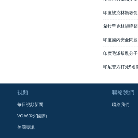
印度被克林頓敦促
希拉里克林頓呼籲
印度國內安全問題
印度毛派叛亂分子
印尼警方打死5名
視頻
聯絡我們
每日視頻新聞
聯絡我們
VOA60秒(國際)
美國專訊