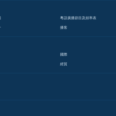
檔
粵語廣播節目及頻率表
介
播客
國際
經貿