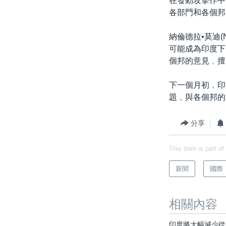
在發動攻擊作中
各部門和各個邦
納倫德拉•莫迪(N
可能成為印度下
個邦的意見﹐擅
下一個月初﹐印
題﹐與各個邦的
分享
This item is part of
新聞
國際
相關內容
印度將大幅減少從