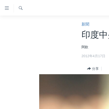
無
障
礙
檢
主頁
索
新聞
鏈
美國大選2024
印度中
接
港澳
跳
阿欽
轉
台灣
到
2012年4月17日
美中關係
內
容
海外港人
分享
跳
新聞自由
轉
到
揭謊頻道
導
美國
航
跳
中國
轉