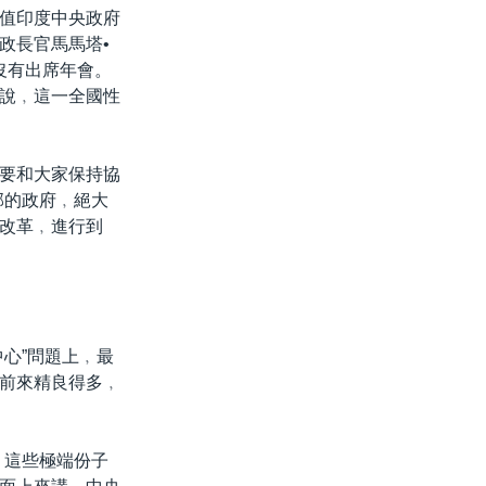
值印度中央政府
政長官馬馬塔•
了沒有出席年會。
說﹐這一全國性
要和大家保持協
邦的政府﹐絕大
改革﹐進行到
恐中心”問題上﹐最
前來精良得多﹐
。這些極端份子