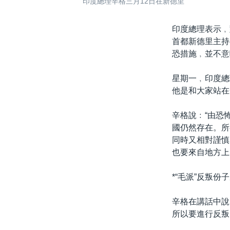
印度總理辛格三月12日在新德里
印度總理表示﹐
首都新德里主持
恐措施﹐並不意
星期一﹐印度總
他是和大家站在
辛格說﹕“由恐
國仍然存在。所
同時又相對謹慎
也要來自地方上
*“毛派”反叛份
辛格在講話中說
所以要進行反叛