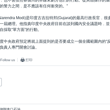
﹐也不會按照各個州的界線來劃分他們的行動。從具體操作的層
的警力之間﹐是不應該有任何衝突的。”
arendra Modi)是印度古吉拉特邦(Gujarat)的最高行政長官
一屆總理。他指責印度中央政府目前在談到國內安全議題時﹐並
自採取“單方面”的行動。
度中央政府預定將就上面提到的是否要成立一個全國範圍內的“反
負責人專門開會討論。
Follow us
打印
伊朗進口石油