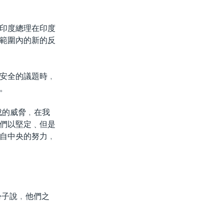
印度總理在印度
範圍內的新的反
安全的議題時﹐
。
成的威脅﹐在我
們以堅定﹑但是
自中央的努力﹐
份子說﹐他們之