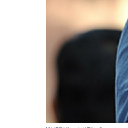
國際
到
檢
經貿
索
視頻
音頻
每日視頻新聞
VOA 60秒 (國際)
時事經緯
美國專訊
新聞音頻
視頻存檔
海外港人
YOUTUBE頻道
港人港心
美國透視
建國史話
廣播節目表