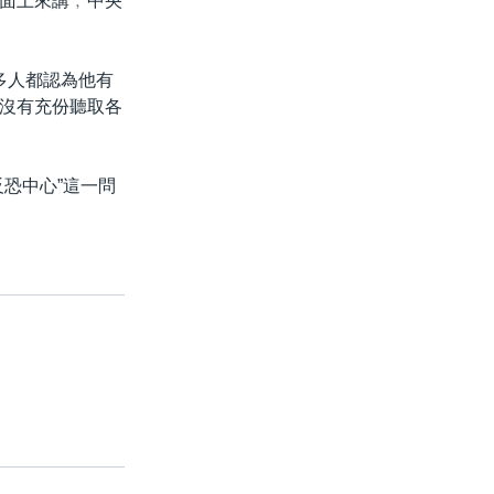
面上來講﹐中央
﹐很多人都認為他有
沒有充份聽取各
恐中心”這一問