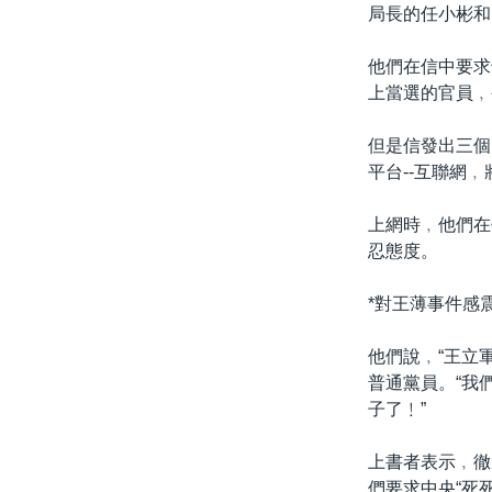
國際
到
局長的任小彬和
檢
經貿
索
他們在信中要求
視頻
上當選的官員﹐
音頻
每日視頻新聞
但是信發出三個
VOA 60秒 (國際)
時事經緯
平台--互聯網
美國專訊
新聞音頻
上網時﹐他們在
視頻存檔
海外港人
忍態度。
YOUTUBE頻道
港人港心
*對王薄事件感震
美國透視
他們說﹐“王立
建國史話
普通黨員。“我
廣播節目表
子了﹗”
上書者表示﹐徹
們要求中央“死