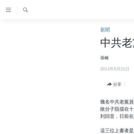
無
障
礙
檢
主頁
索
新聞
鏈
美國大選2024
中共老
接
港澳
跳
張楠
轉
台灣
到
2012年5月21日
美中關係
內
容
海外港人
分享
跳
新聞自由
轉
到
幾名中共老黨員
揭謊頻道
導
敗分子阻擋在十
美國
航
到回音﹐日前在
跳
中國
轉
這三位上書者是