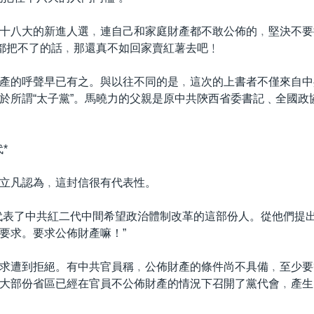
十八大的新進人選﹐連自己和家庭財產都不敢公佈的﹐堅決不要
”都把不了的話﹐那還真不如回家賣紅薯去吧﹗
產的呼聲早已有之。與以往不同的是﹐這次的上書者不僅來自中
於所謂“太子黨”。馬曉力的父親是原中共陝西省委書記﹑全國政
*
立凡認為﹐這封信很有代表性。
代表了中共紅二代中間希望政治體制改革的這部份人。從他們提
要求。要求公佈財產嘛！”
求遭到拒絕。有中共官員稱﹐公佈財產的條件尚不具備﹐至少要
大部份省區已經在官員不公佈財產的情況下召開了黨代會﹐產生