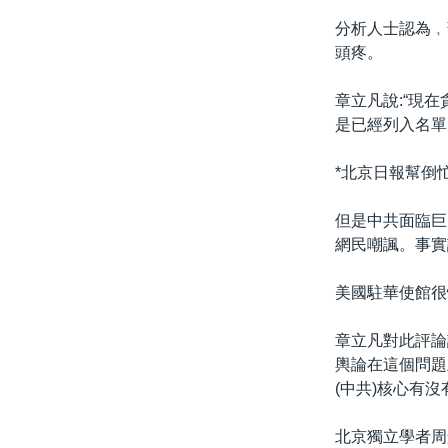
分析人士認為﹐
頭疼。
章立凡說:“現
是已經列入名單
*北京日報幫倒忙
但是中共面臨巨
網民嘲諷。事實
美國駐華使館很
章立凡對此評論
輿論在這個問題
(中共)核心有
北京獨立學者周