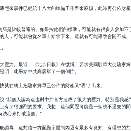
薄熙來事件已經給十八大的準備工作帶來麻煩﹐此時再公佈財產
在貪腐是比較普遍的。如果按他們的標準，可能就有很多人參加不
的人，可能就會從名單上給拿下來。這就有可能導致會開不成。
*
大壓力。最近﹐《北京日報》在微博上要求美國駐華大使駱家輝
證明﹐此舉給中共高層幫了一個倒忙。
快就在網上把駱家輝早已公佈的財產又“晒”了出來。
說:“我個人認為這也對中共官方造成了很大的壓力。特別是我感
上有了很強烈的要求。我想﹐這個問題可能是一個繞不過去的問
沒有決心來打破這個。”
舵認為﹐這封信一方面顯示體制內還有眾多有良知﹑有理想的共