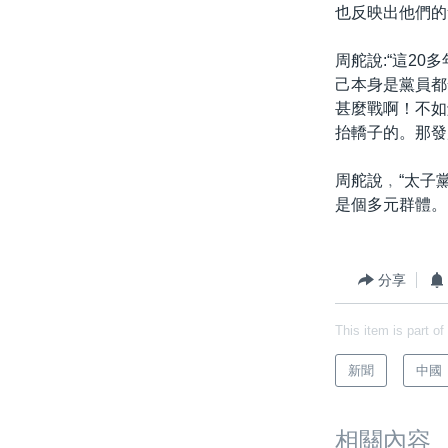
也反映出他們的
周舵說:“這2
己本身是黨員都
甚麼戰啊！不如
抬轎子的。那發
周舵說﹐“太子
是個多元群體。
分享
This item is part of
新聞
中國
相關內容