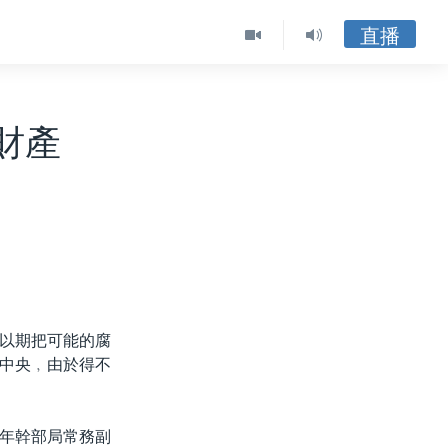
直播
財產
以期把可能的腐
中央﹐由於得不
年幹部局常務副