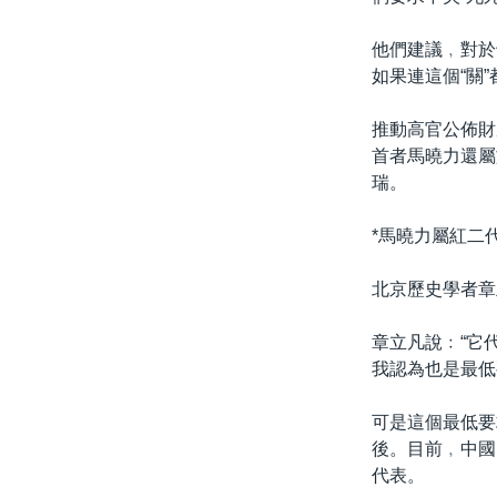
他們建議﹐對於
如果連這個“關
推動高官公佈財
首者馬曉力還屬
瑞。
*馬曉力屬紅二代
北京歷史學者章
章立凡說﹕“它
我認為也是最低
可是這個最低要
後。目前﹐中國
代表。