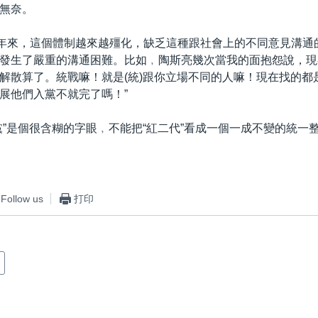
無奈。
0多年來，這個體制越來越殭化，缺乏這種跟社會上的不同意見溝通
發生了嚴重的溝通困難。比如﹐陶斯亮幾次當我的面抱怨說，現
解散算了。統戰嘛！就是(統)跟你立場不同的人嘛！現在找的都
展他們入黨不就完了嗎！”
黨”是個很含糊的字眼﹐不能把“紅二代”看成一個一成不變的統一
Follow us
打印