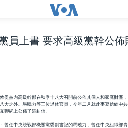
黨員上書 要求高級黨幹公佈
敦促黨內高級幹部在秋季十八大召開前公佈其個人和家庭財產﹐
八大之外。馬曉力等三位退休官員﹐今年二月就此事寫信給中共
互聯網上公佈了這封信。
﹕曾任中央統戰部機關黨委副書記的馬曉力﹑曾任中央組織部青