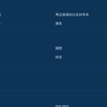
檔
粵語廣播節目及頻率表
介
播客
國際
經貿
隱私聲明