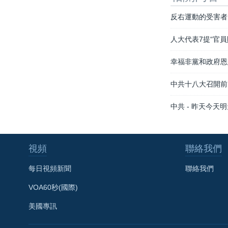
反右運動的受害者
人大代表7提“官員
幸福非黨和政府恩
中共十八大召開前
中共 - 昨天今天
視頻
聯絡我們
每日視頻新聞
聯絡我們
VOA60秒(國際)
美國專訊