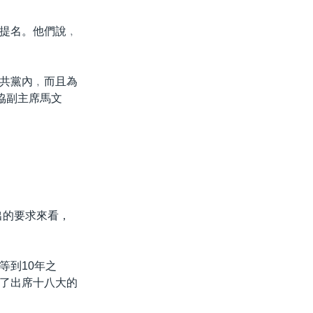
提名。他們說﹐
共黨內﹐而且為
協副主席馬文
出的要求來看，
等到10年之
了出席十八大的