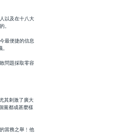
人以及在十八大
的。
今最便捷的信息
議。
敗問題採取零容
﹐尤其刺激了廣大
這個黨都成甚麼樣
的當務之舉﹗他