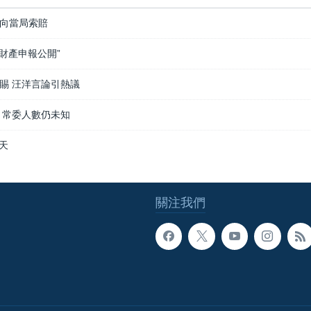
向當局索賠
財產申報公開”
賜 汪洋言論引熱議
 常委人數仍未知
明天
關注我們