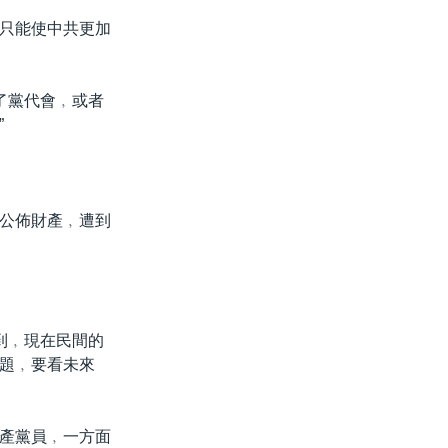
只能使中共更加
了黨代會﹐或者
”
公佈財產﹐遭到
到﹐現在民間的
題﹐要看未來
產黨員﹐一方面