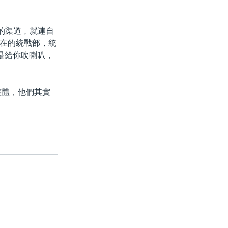
的渠道﹐就連自
在的統戰部，統
是給你吹喇叭，
整體﹐他們其實