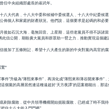
曾任中央組織部處長的崔武年。
十八大代表﹑十八大中委和候補中委候選人﹑十八大中紀委候選
公佈個人和家庭的財產狀況。他們說﹐這個要求是起碼的和必要
月後如石沉大海﹐毫無回音。上星期﹐這些老黨員不得不訴諸當
﹐將此信公開﹐期盼廣大黨員和群眾助一臂之力﹐推動實現這個建
信後加了五條附記﹐希望十八大產生的新的中央對黨內高官的腐
驚*
軍事件”升級為“薄熙來事件”﹐再演化成“薄熙來和薄谷開來事件”
們這個黨的高層居然連這種遠超於‘天方夜譚’的惡案都能出﹐那
底剷除腐敗﹐從中共領導機構開始扼殺腐敗﹐已經成了時不我待
死把住十八大的入門門檻”。