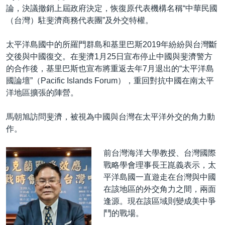
論，決議撤銷上屆政府決定，恢復原代表機構名稱“中華民國
（台灣）駐斐濟商務代表團”及外交特權。
太平洋島國中的所羅門群島和基里巴斯2019年紛紛與台灣斷
交後與中國復交。在斐濟1月25日宣布停止中國與斐濟警方
的合作後，基里巴斯也宣布將重返去年7月退出的“太平洋島
國論壇”（Pacific Islands Forum），重回對抗中國在南太平
洋地區擴張的陣營。
馬朝旭訪問斐濟，被視為中國與台灣在太平洋外交的角力動
作。
前台灣海洋大學教授、台灣國際
戰略學會理事長王崑義表示，太
平洋島國一直遊走在台灣與中國
在該地區的外交角力之間，兩面
逢源。現在該區域則變成美中爭
鬥的戰場。