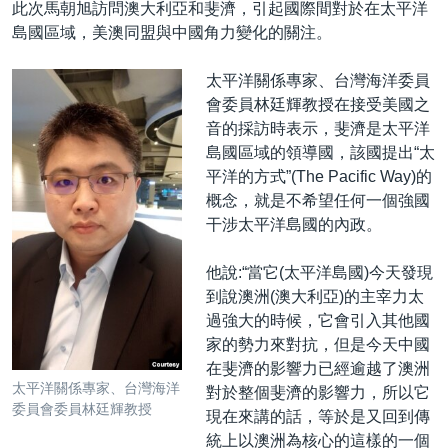
此次馬朝旭訪問澳大利亞和斐濟，引起國際間對於在太平洋
島國區域，美澳同盟與中國角力變化的關注。
太平洋關係專家、台灣海洋委員
會委員林廷輝教授在接受美國之
音的採訪時表示，斐濟是太平洋
島國區域的領導國，該國提出“太
平洋的方式”(The Pacific Way)的
概念，就是不希望任何一個強國
干涉太平洋島國的內政。
他說:“當它(太平洋島國)今天發現
到說澳洲(澳大利亞)的主宰力太
過強大的時候，它會引入其他國
家的勢力來對抗，但是今天中國
在斐濟的影響力已經逾越了澳洲
太平洋關係專家、台灣海洋
對於整個斐濟的影響力，所以它
委員會委員林廷輝教授
現在來講的話，等於是又回到傳
統上以澳洲為核心的這樣的一個