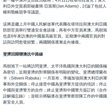
新一輪中澳外交部政治磋商，4月12日在堪培拉會見了澳大
利亞外交貿易部秘書簡·亞當斯(Jan Adams)，討論了包括人
權和戰略競爭等議題。
這將是繼上月中國人民解放軍代表團在堪培拉與澳大利亞國
防部官員舉行雙邊安全會談後，再有中方官員來澳。馬朝旭
也是6年來訪澳的中國最高級官員。近期澳中兩國官員的對
話與訪問愈發頻繁，兩國關係逐漸走向修復。
斐濟回歸聯澳抗中路線
馬朝旭下一站將訪問斐濟。太平洋島國與澳大利亞的關係極
為密切，近期斐濟的對華關係有明顯的變化。斐濟總理蘭布
卡（Sitiveni Rabuka）一月宣布，準備加強與澳大利亞的軍
事和外交關係；停止接受中國為斐濟警方提供的培訓；停止
中國與斐濟警方的合作；終止斐濟和中國警方簽訂的《合作
諒解備忘錄》；並暗示將驅逐在斐濟警察部隊工作的中國國
家安全人員。