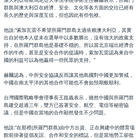
澳大利亞塔斯馬尼亞大學法學院學術主任赫爾表示，所羅門
群島與澳大利亞在經濟、安全、文化等各方面的交往已經有
長久的歷史與深度互信，但也因此有些包袱。
他說:“索加瓦雷不希望所羅門群島太過依賴澳大利亞，其實
出自於他本人從未在選舉中以多數勝出，沒有強大的政黨支
持，在所羅門群島他是基礎不穩的。所以當北京端出經濟合
作的牛肉，甚至是安全合作的提議時，索加瓦雷認為來自中
國的利益可以為他贏得一些民眾的支持。”
赫爾認為，中所安全協議反而讓其他島國對中國更加警戒，
中國在南太平洋的其他合作可能也不會如預期般順利。
台灣國際戰略學會理事長王崑義表示，雖然中國與所羅門群
島建交超過三年，雙方已簽署安全、航空、電信等秘密協
議，但是中國在當地的合作顯然發生不少問題。
他說:“在那裡(所羅門群島)由中方出資、正在興建中的體育場
館前掛著提倡友誼、合作和安全的標誌，但是當地勞工卻批