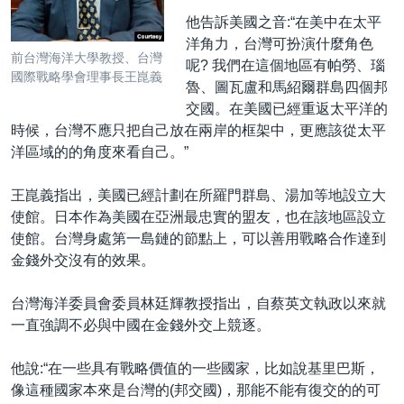
他告訴美國之音:“在美中在太平
洋角力，台灣可扮演什麼角色
前台灣海洋大學教授、台灣
呢? 我們在這個地區有帕勞、瑙
國際戰略學會理事長王崑義
魯、圖瓦盧和馬紹爾群島四個邦
交國。在美國已經重返太平洋的
時候，台灣不應只把自己放在兩岸的框架中，更應該從太平
洋區域的的角度來看自己。”
王崑義指出，美國已經計劃在所羅門群島、湯加等地設立大
使館。日本作為美國在亞洲最忠實的盟友，也在該地區設立
使館。台灣身處第一島鏈的節點上，可以善用戰略合作達到
金錢外交沒有的效果。
台灣海洋委員會委員林廷輝教授指出，自蔡英文執政以來就
一直強調不必與中國在金錢外交上競逐。
他說:“在一些具有戰略價值的一些國家，比如說基里巴斯，
像這種國家本來是台灣的(邦交國)，那能不能有復交的的可