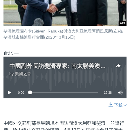
到
國際
檢
經貿
索
視頻
斐濟總理蘭布卡(Sitiveni Rabuka)與澳大利亞總理阿爾巴尼斯(左)在
音頻
每日視頻新聞
斐濟城市楠迪舉行會面(2023年3月15日)
VOA 60秒 (國際)
時事經緯
國語
台北 —
美國專訊
新聞音頻
中國副外長訪斐濟專家: 南太聯美澳抗中路線已定
關注我們
視頻存檔
海外港人
by
美國之音
No media source currently available
YOUTUBE頻道
港人港心
美國透視
0:00
12:38
其他語言網站
建國史話
下載
廣播節目表
中國外交部副部長馬朝旭本周訪問澳大利亞和斐濟，並舉行