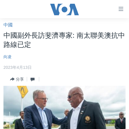
無
障
礙
中國
主頁
鏈
中國副外長訪斐濟專家: 南太聯美澳抗中
接
美國大選2024
路線已定
跳
港澳
轉
向凌
台灣
到
2023年4月13日
內
美中關係
容
分享
海外港人
跳
轉
新聞自由
到
揭謊頻道
導
航
美國
跳
中國
轉