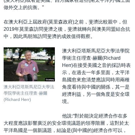
(澳大利亞)或者是美國、西方國家在這些(南太平洋)小國上面
做外交上的抗衡。”
在澳大利亞上屆政府(莫里森政府)之前，斐濟比較親中，但
2019年莫里森訪問斐濟之後，斐濟就轉向與澳美同盟結合抗
中，因此馬朝旭訪問斐濟的成效值得觀察。
澳大利亞塔斯馬尼亞大學法學院
學術主任理查·赫爾(Richard
Herr)在接受美國之音的採訪時表
示，在過去一年多里面，太平洋
島國愈來愈清楚應該同時用兩種
角度看待與中國的關係，其一是
澳大利亞塔斯馬尼亞大學法
學院學術主任理查·赫爾
經濟利益，另一個角度是安全環
(Richard Herr)
境。
他說:“對於能決定經濟合作在多
大程度應該影響廣泛的安全環境議題的領導階層，這對於太
平洋島國是一個新議題，結論是(與中國的)經濟合作可以，