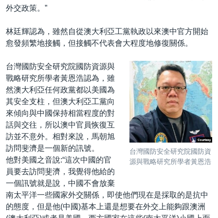
外交政策。”
林廷輝認為，雖然自從澳大利亞工黨執政以來澳中官方開始
愈發頻繁地接觸，但接觸不代表會大程度地修復關係。
台灣國防安全研究院國防資源與
戰略研究所學者黃恩浩認為，雖
然澳大利亞任何政黨都以美國為
其安全支柱，但澳大利亞工黨向
來傾向與中國保持相當程度的對
話與交往，所以澳中官員恢復互
訪並不意外。相對來說，馬朝旭
訪問斐濟是一個新的訊號。
台灣國防安全研究院國防資
他對美國之音說:“這次中國的官
源與戰略研究所學者黃恩浩
員要去訪問斐濟，我覺得他給的
一個訊號就是說，中國不會放棄
南太平洋一些國家外交關係，即使他們現在是採取的是抗中
的態度，但是他(中國)基本上還是想要在外交上能夠跟澳洲