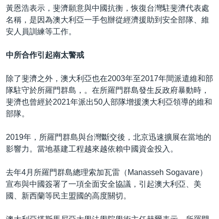
黃恩浩表示，斐濟願意與中國抗衡，恢復台灣駐斐濟代表處
名稱，是因為澳大利亞一手包辦從經濟援助到安全部隊、維
安人員訓練等工作。
中所合作引起南太警戒
除了斐濟之外，澳大利亞也在2003年至2017年間派遣維和部
隊駐守於所羅門群島，。在所羅門群島發生反政府暴動時，
斐濟也曾經於2021年派出50人部隊增援澳大利亞領導的維和
部隊。
2019年，所羅門群島與台灣斷交後，北京迅速擴展在當地的
影響力。當地基建工程越來越依賴中國資金投入。
去年4月所羅門群島總理索加瓦雷（Manasseh Sogavare）
宣布與中國簽署了一項全面安全協議，引起澳大利亞、美
國、新西蘭等民主盟國的高度關切。