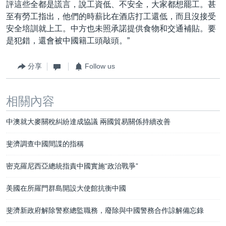
評這些全都是謊言，說工資低、不安全，大家都想罷工。甚
至有勞工指出，他們的時薪比在酒店打工還低，而且沒接受
安全培訓就上工。中方也未照承諾提供食物和交通補貼。要
是犯錯，還會被中國籍工頭敲頭。”
分享
Follow us
相關內容
中澳就大麥關稅糾紛達成協議 兩國貿易關係持續改善
斐濟調查中國間諜的指稱
密克羅尼西亞總統指責中國實施“政治戰爭”
美國在所羅門群島開設大使館抗衡中國
斐濟新政府解除警察總監職務，廢除與中國警務合作諒解備忘錄