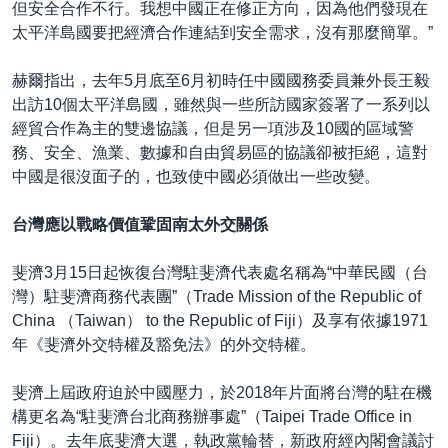
但安全合作不行。我想中國正在修正方向，因為他們發現在
太平洋島國要把經濟合作連結到安全需求，沒有那麼簡單。”
赫爾指出，去年5月底至6月初時任中國國務委員兼外長王毅
出訪10個太平洋島國，雖然與一些所訪國家簽署了一系列以
經貿合作為主的雙邊協議，但是另一項涉及10國的區域警
務、安全、漁業、數據和自由貿易區的協議卻被拒絕，這對
中國是很沒面子的，也致使中國必須做出一些改變。
台灣應以戰略價值鞏固南太外交關係
斐濟3月15日起恢復台灣駐斐濟代表處名稱為“中華民國（台
灣）駐斐濟商務代表團”（Trade Mission of the Republic of
China （Taiwan） to the Republic of Fiji）及享有依據1971
年《斐濟外交特權及豁免法》的外交特權。
斐濟上屆政府迫於中國壓力，於2018年片面將台灣的駐在機
構更名為“駐斐濟台北商務辦事處”（Taipei Trade Office in
Fiji）。去年底斐濟大選，執政黨輪替，新政府經內閣會議討