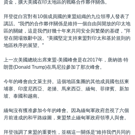
資金，擴大美國在印太地區的戰略合作夥伴關係。
拜登從白宮對有10個成員國的東盟組織的九位領導人發表了
講話。“我們的合作夥伴關係是維持一個自由與開放的印太地
區的關鍵，這是我們好幾十年來共同安全與繁榮的基礎，”拜
登在開場致辭中說。“美國堅定支持東盟對印太和基於規則的
地區秩序的展望。”
上一次美國總統出席東盟-美國峰會是在2017年，唐納德·特
朗普(Donald Trump)在馬尼拉參加了那次峰會。
今年的峰會由文萊主持。這個地區集團的其他成員國包括柬
埔寨、印度尼西亞、老撾、馬來西亞、緬甸、菲律賓、新加
坡、泰國和越南。
緬甸沒有獲准參加今年的峰會。因為緬甸軍政府忽視了六個
月前達成的和平路線圖，東盟禁止緬甸軍政府領導人與會。
拜登強調了東盟的重要性，並稱這一關係是“維持我們共同的