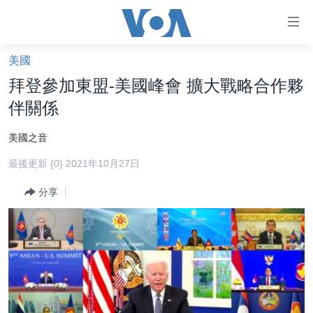
無
障
礙
美國
主頁
鏈
拜登參加東盟-美國峰會 擴大戰略合作夥
接
美國大選2024
伴關係
跳
港澳
轉
美國之音
台灣
到
最後更新 {0} 2021年10月27日
內
美中關係
容
分享
海外港人
跳
轉
新聞自由
到
揭謊頻道
導
航
美國
跳
中國
轉