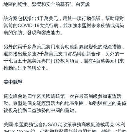
地區的韌性、繁榮和安全的基石”。白宮說
該方案包括撥出4千萬美元，用於一項行動倡議，幫助應對
當前的COVID-19大流行病，並加強東盟對未來疫情或傳染
病的預防、發現和響應能力。
另外的兩千多萬美元將用來資助應對氣候變化的減緩措施，
還將撥出最多達2千萬美元支持貿易與創新合作。另外的一
千七百五十萬美元專門用於教育項目，還有4百萬美元用來
推動性別平等與公平。
美中競爭
這次峰會是四年來美國總統第一次在最高層級參加東盟活
動。東盟是個充滿經濟活力的地區集團，加強與東盟的關係
被視為抗衡日益強勢的中國的關鍵。
美國-東盟商務協會(USABC)政策事務高級副總裁馬克·米利
(Marc Mealy)說，他歡迎拜登重新與東盟接觸。他說：“我們