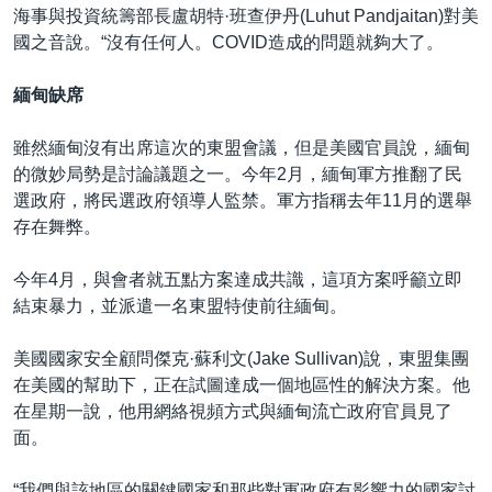
海事與投資統籌部長盧胡特·班查伊丹(Luhut Pandjaitan)對美
國之音說。“沒有任何人。COVID造成的問題就夠大了。
緬甸缺席
雖然緬甸沒有出席這次的東盟會議，但是美國官員說，緬甸
的微妙局勢是討論議題之一。今年2月，緬甸軍方推翻了民
選政府，將民選政府領導人監禁。軍方指稱去年11月的選舉
存在舞弊。
今年4月，與會者就五點方案達成共識，這項方案呼籲立即
結束暴力，並派遣一名東盟特使前往緬甸。
美國國家安全顧問傑克·蘇利文(Jake Sullivan)說，東盟集團
在美國的幫助下，正在試圖達成一個地區性的解決方案。他
在星期一說，他用網絡視頻方式與緬甸流亡政府官員見了
面。
“我們與該地區的關鍵國家和那些對軍政府有影響力的國家討