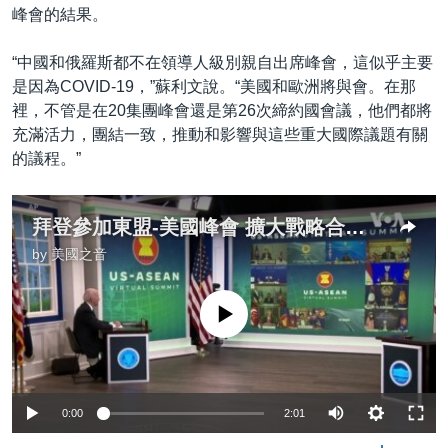
峰會的結果。
“中國和俄羅斯都不在領導人級別親自出席峰會，這似乎主要
是因為COVID-19，”蘇利文說。“美國和歐洲將與會。在那
裡，不管是在20集團峰會還是第26次締約國會議，他們都將
充滿活力，團結一致，推動和影響與這些重大國際議題有關
的議程。”
拜登參加東盟-美國峰會 擴大戰略合作夥伴關係
by
美國之音
No media source currently available
0:00
2:01