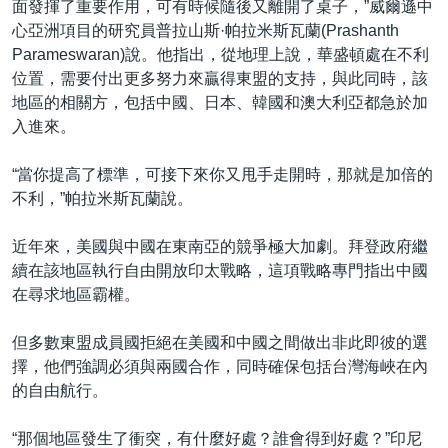
面發揮了重要作用，可有時候隨後又離開了桌子，”威爾遜中
心亞洲項目的研究員普拉山斯·帕拉米斯瓦蘭(Prashanth
Parameswaran)說。他指出，從地理上說，華盛頓處在不利
位置，需要付出更多努力來贏得東盟的支持，與此同時，該
地區的相關方，包括中國、日本、韓國和澳大利亞都急於加
入進來。
“當你提高了標準，可接下來你又甩手走開時，那就是加倍的
不利，”帕拉米斯瓦蘭說。
近年來，美國與中國在東南亞的競爭極大加劇。拜登政府繼
續在該地區執行自由開放印太戰略，這項戰略專門指出中國
在尋求地區霸權。
但多數東盟成員國拒絕在美國和中國之間做出非此即彼的選
擇，他們強調必須與兩國合作，同時確保包括台灣海峽在內
的自由航行。
“那個地區發生了衝突，有什麼好處？誰會得到好處？”印尼