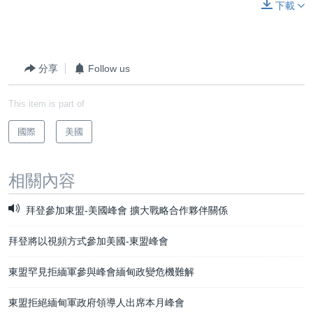
下載
分享
Follow us
This item is part of
國際
美國
相關內容
拜登參加東盟-美國峰會 擴大戰略合作夥伴關係
拜登將以視頻方式參加美國-東盟峰會
東盟罕見拒緬軍參與峰會緬甸政變危機難解
東盟拒絕緬甸軍政府領導人出席本月峰會