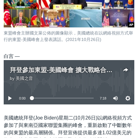
到
國際
檢
經貿
索
視頻
東盟峰會主辦國文萊公佈的圖像顯示，美國總統在以網絡視頻方式舉
音頻
每日視頻新聞
行的東盟-美國峰會上發表講話。(2021年10月26日)
VOA 60秒 (國際)
時事經緯
國語
白宫 —
美國專訊
新聞音頻
拜登參加東盟-美國峰會 擴大戰略合作夥伴關係
關注我們
視頻存檔
海外港人
by
美國之音
No media source currently available
YOUTUBE頻道
港人港心
美國透視
0:00
7:18
其他語言網站
建國史話
廣播節目表
美國總統拜登(Joe Biden)星期二(10月26日)以網絡視頻方式
參加了與東南亞國家聯盟集團的峰會，重新啟動了中斷數年
的與東盟的最高層關係。拜登宣佈提供最多達1.02億美元的