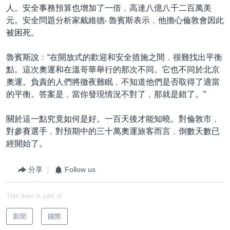
人。安全事務預算也增加了一倍﹐高達八億八千二百萬美
元。安全問題分析家戴維德‧ 魯賓斯表示﹐他擔心倫敦會因此
被困死。
魯賓斯說﹕“在開放式的歡迎和安全措施之間﹐很難找出平衡
點。這次奧運和在溫哥華舉行的那次不同。它也不同於北京
奧運。負責的人們將徹夜難眠﹐不知道他們是否取得了適當
的平衡。答案是﹐當你發現情況不對了﹐那就是錯了。”
關於這一點究竟如何是好。一百天後才能知曉。對倫敦市﹐
對參賽選手﹐對預期中的三十萬奧運旅客而言﹐倒數天數已
經開始了。
分享
Follow us
This item is part of
新聞
國際