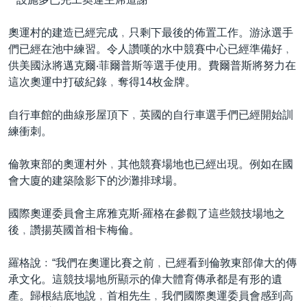
奧運村的建造已經完成﹐只剩下最後的佈置工作。游泳選手
們已經在池中練習。令人讚嘆的水中競賽中心已經準備好﹐
供美國泳將邁克爾‧菲爾普斯等選手使用。費爾普斯將努力在
這次奧運中打破紀錄﹐奪得14枚金牌。
自行車館的曲線形屋頂下﹐英國的自行車選手們已經開始訓
練衝刺。
倫敦東部的奧運村外﹐其他競賽場地也已經出現。例如在國
會大廈的建築陰影下的沙灘排球場。
國際奧運委員會主席雅克斯‧羅格在參觀了這些競技場地之
後﹐讚揚英國首相卡梅倫。
羅格說﹕“我們在奧運比賽之前﹐已經看到倫敦東部偉大的傳
承文化。這競技場地所顯示的偉大體育傳承都是有形的遺
產。歸根結底地說﹐首相先生﹐我們國際奧運委員會感到高