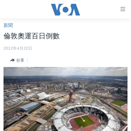
無
障
礙
新聞
主頁
鏈
倫敦奧運百日倒數
接
美國大選2024
2012年4月22日
跳
港澳
轉
分享
台灣
到
內
美中關係
容
海外港人
跳
轉
新聞自由
到
揭謊頻道
導
航
美國
跳
中國
轉