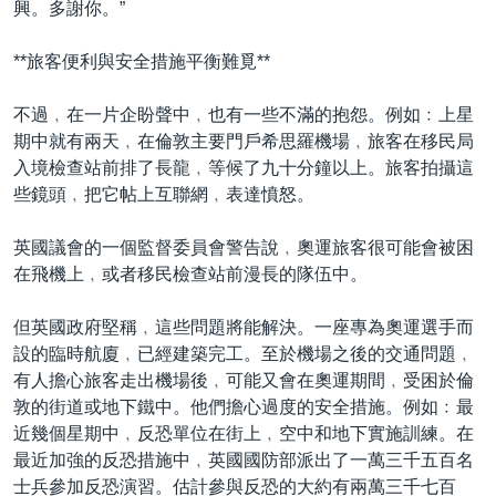
興。多謝你。”
**旅客便利與安全措施平衡難覓**
不過﹐在一片企盼聲中﹐也有一些不滿的抱怨。例如﹕上星
期中就有兩天﹐在倫敦主要門戶希思羅機場﹐旅客在移民局
入境檢查站前排了長龍﹐等候了九十分鐘以上。旅客拍攝這
些鏡頭﹐把它帖上互聯網﹐表達憤怒。
英國議會的一個監督委員會警告說﹐奧運旅客很可能會被困
在飛機上﹐或者移民檢查站前漫長的隊伍中。
但英國政府堅稱﹐這些問題將能解決。一座專為奧運選手而
設的臨時航廈﹐已經建築完工。至於機場之後的交通問題﹐
有人擔心旅客走出機場後﹐可能又會在奧運期間﹐受困於倫
敦的街道或地下鐵中。他們擔心過度的安全措施。例如﹕最
近幾個星期中﹐反恐單位在街上﹐空中和地下實施訓練。在
最近加強的反恐措施中﹐英國國防部派出了一萬三千五百名
士兵參加反恐演習。估計參與反恐的大約有兩萬三千七百