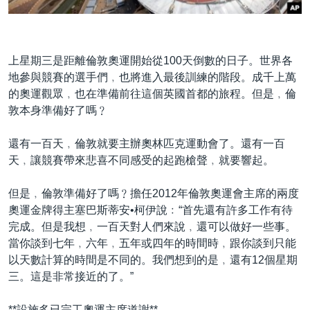
到
國際
檢
經貿
索
上星期三是距離倫敦奧運開始從100天倒數的日子。世界各
視頻
地參與競賽的選手們﹐也將進入最後訓練的階段。成千上萬
音頻
每日視頻新聞
的奧運觀眾﹐也在準備前往這個英國首都的旅程。但是﹐倫
敦本身準備好了嗎﹖
VOA 60秒 (國際)
時事經緯
國語
美國專訊
新聞音頻
還有一百天﹐倫敦就要主辦奧林匹克運動會了。還有一百
天﹐讓競賽帶來悲喜不同感受的起跑槍聲﹐就要響起。
關注我們
視頻存檔
海外港人
YOUTUBE頻道
港人港心
但是﹐倫敦準備好了嗎﹖擔任2012年倫敦奧運會主席的兩度
奧運金牌得主塞巴斯蒂安•柯伊說﹕“首先還有許多工作有待
美國透視
其他語言網站
完成。但是我想﹐一百天對人們來說﹐還可以做好一些事。
建國史話
當你談到七年﹐六年﹐五年或四年的時間時﹐跟你談到只能
以天數計算的時間是不同的。我們想到的是﹐還有12個星期
廣播節目表
三。這是非常接近的了。”
**設施多已完工奧運主席道謝**