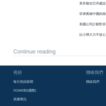
美菲擬在巴丹建設
菲律賓稱中國的南
美國公司計劃對菲
以小搏大力不從心
Continue reading
視頻
聯絡我們
每日視頻新聞
聯絡我們
VOA60秒(國際)
美國專訊