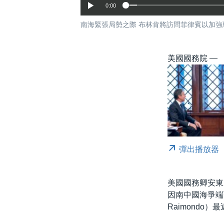
0:00
南海緊張局勢之際 布林肯將訪問菲律賓以加強
美國國務院 —
彈出播放器
美國國務卿安東尼
因南中國海爭端
Raimondo