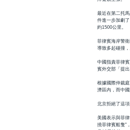
最近在第二托馬
件進一步加劇了
約1500公里。
菲律賓海岸警衛
導致多起碰撞，
中國指責菲律賓
賓外交部「提出
根據國際仲裁庭
濟區內，而中國
北京拒絕了這項
美國表示與菲律
撓菲律賓船隻”