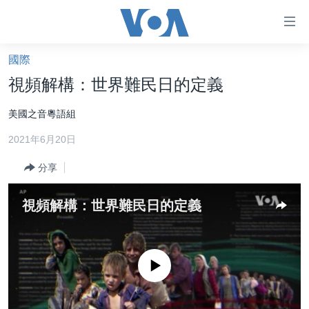
無
障
礙
國際
主頁
鏈
視頻解構：世界難民日的定義
接
美國大選2024
美國之音粵語組
跳
港澳
轉
2021年6月20日
台灣
到
內
分享
美中關係
容
海外港人
跳
視頻解構：世界難民日的定義
轉
新聞自由
到
揭謊頻道
導
No media source currently available
航
美國
跳
中國
轉