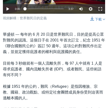
到
國際
檢
0:00
3:37
經貿
索
視頻解構：世界難民日的定義
下載
視頻
音頻
每日視頻新聞
華盛頓 —
每年的 6 月 20 日是世界難民日，目的是提高公眾
VOA 60秒 (國際)
時事經緯
對難民的認識。這個日子在 2001 年首次訂立，紀念 1951 年
國語
《聯合國難民公約》簽訂 50 週年。這項公約對難民作出定
美國專訊
新聞音頻
義，並規定獲得庇護者的權利與庇護國的責任。
關注我們
視頻存檔
海外港人
目前每 3 秒鐘就有一個人流離失所，每 97 人中就有 1 人是
YOUTUBE頻道
港人港心
尋求庇護者、國內流離失所者 (IDP)、或者難民。這些術語
美國透視
有何不同？
其他語言網站
建國史話
根據 1951 年的公約，難民（Refugee）是指因種族、宗
廣播節目表
教、國籍、政治觀點、或特定社會團體成員身份受到迫害而
逃離本國的人。