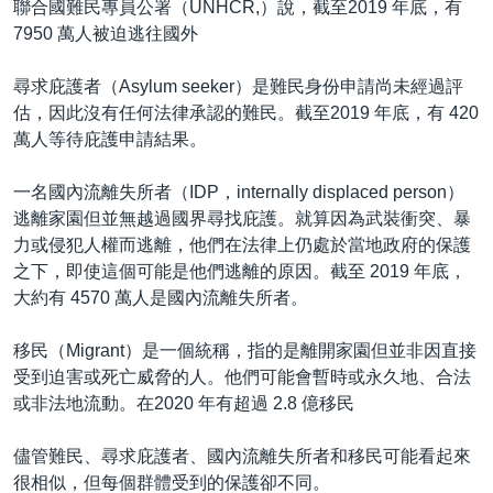
聯合國難民專員公署（UNHCR,）說，截至2019 年底，有
7950 萬人被迫逃往國外
尋求庇護者（Asylum seeker）是難民身份申請尚未經過評
估，因此沒有任何法律承認的難民。截至2019 年底，有 420
萬人等待庇護申請結果。
一名國內流離失所者（IDP，internally displaced person）
逃離家園但並無越過國界尋找庇護。就算因為武裝衝突、暴
力或侵犯人權而逃離，他們在法律上仍處於當地政府的保護
之下，即使這個可能是他們逃離的原因。截至 2019 年底，
大約有 4570 萬人是國內流離失所者。
移民（Migrant）是一個統稱，指的是離開家園但並非因直接
受到迫害或死亡威脅的人。他們可能會暫時或永久地、合法
或非法地流動。在2020 年有超過 2.8 億移民
儘管難民、尋求庇護者、國內流離失所者和移民可能看起來
很相似，但每個群體受到的保護卻不同。