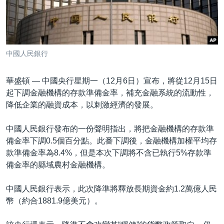
到
國際
檢
經貿
索
視頻
中國人民銀行
音頻
每日視頻新聞
華盛頓 —
中國央行星期一（12月6日）宣布，將從12月15日
VOA 60秒 (國際)
時事經緯
國語
起下調金融機構的存款準備金率，補充金融系統的流動性，
美國專訊
新聞音頻
降低企業的融資成本，以刺激經濟的發展。
關注我們
視頻存檔
海外港人
中國人民銀行發布的一份聲明指出，將把金融機構的存款準
YOUTUBE頻道
港人港心
備金率下調0.5個百分點。此番下調後，金融機構加權平均存
款準備金率為8.4%，但是本次下調將不含已執行5%存款準
美國透視
其他語言網站
備金率的縣域農村金融機構。
建國史話
中國人民銀行表示，此次降準將釋放長期資金約1.2萬億人民
廣播節目表
幣（約合1881.9億美元）。