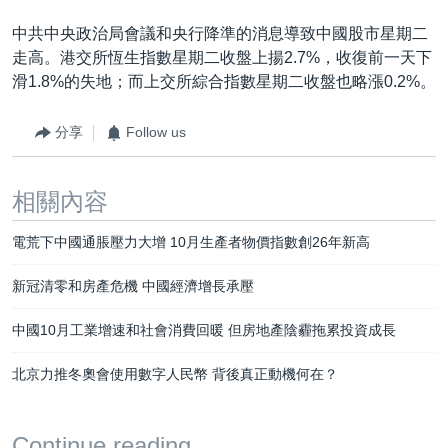
中共中央政治局會議和央行降準的消息導致中國股市星期二
走高。港交所恆生指數星期二收盤上揚2.7%，收復前一天下
滑1.8%的失地；而上交所綜合指數星期二收盤也略漲0.2%。
分享
Follow us
相關內容
電荒下中國通脹壓力大增 10月生產者物價指數創26年新高
新冠清零和房產危機 中國經濟增長承壓
中國10月工業增速和社會消費回暖 但房地產陰霾拖累投資成長
北京力推冬奧會使用數字人民幣 背後真正動機何在？
Continue reading