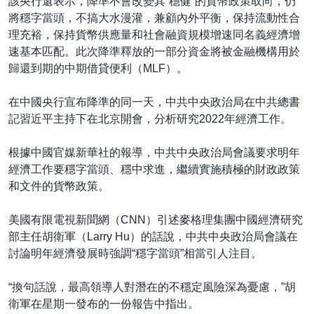
該央行還表示，降準不會改變其“穩健”的貨幣政策取向，仍
將穩字當頭，不搞大水漫灌，兼顧內外平衡，保持流動性合
理充裕，保持貨幣供應量和社會融資規模增速同名義經濟增
速基本匹配。此次降準釋放的一部分資金將被金融機構用於
歸還到期的中期借貸便利（MLF）。
在中國央行宣布降準的同一天，中共中央政治局在中共總書
記習近平主持下在北京開會，分析研究2022年經濟工作。
根據中國官媒新華社的報導，中共中央政治局會議要求明年
經濟工作要穩字當頭、穩中求進，繼續實施積極的財政政策
和文件的貨幣政策。
美國有限電視新聞網（CNN）引述麥格理集團中國經濟研究
部主任胡衛軍（Larry Hu）的話說，中共中央政治局會議在
討論明年經濟發展時強調“穩字當頭”相當引人注目。
“換句話說，最高領導人對潛在的不穩定風險深為憂慮，”胡
衛軍在星期一發布的一份報告中指出。