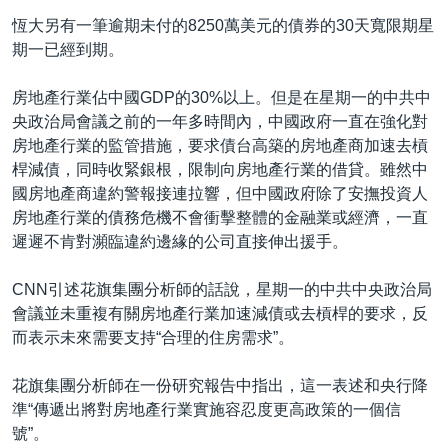
恆大另有一筆逾期未付的8250萬美元的債券的30天寬限期星
期一已經到期。
房地產行業佔中國GDP的30%以上。但是在星期一的中共中
央政治局會議之前的一年多時間內，中國政府一直在強化對
房地產行業的監管措施，要求債台高築的房地產商加速去槓
桿減債，同時收緊銀根，限制向房地產行業的借貸。雖然中
國房地產商違約警報接連拉響，但中國政府除了安撫投資人
房地產行業的債務危機不會衝擊整體的金融業或經濟，一直
遲遲不肯對瀕臨違約邊緣的公司直接伸出援手。
CNN引述花旗集團分析師的話說，星期一的中共中央政治局
會議並未重複有關房地產行業加速減債或去槓桿的要求，反
而表示未來需要支持“合理的住房需求”。
花旗集團分析師在一份研究報告中指出，這一表述和央行降
準“傳遞出將對房地產行業實施容忍度更高政策的一個信
號”。