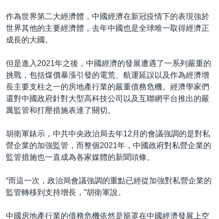
作為世界第二大經濟體，中國經濟在新冠疫情下的表現強於
世界其他的主要經濟體，去年中國也是全球唯一取得經濟正
成長的大國。
但是進入2021年之後，中國經濟的發展遭遇了一系列嚴重的
挑戰，包括煤價暴漲引發的電荒、航運延誤以及作為經濟增
長主要支柱之一的房地產行業的嚴重債務危機。經濟學家們
還對中國政府針對大型高科技公司以及互聯網平台推出的嚴
厲監管和打壓措施表達了關切。
胡衛軍錶示，中共中央政治局去年12月的會議強調的是對私
營企業的加強監管，而整個2021年，中國政府對私營企業的
監管措施也一直成為各家媒體的新聞頭條。
“而這一次，政治局會議強調的重點已經從加強對私營企業的
監管轉移到支持增長，”胡衛軍說。
中國房地產行業的債務危機依然是籠罩在中國經濟發展上空