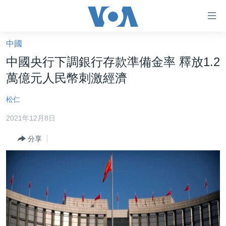
無
障
礙
中國
主頁
鏈
中國央行下調銀行存款準備金率 釋放1.2
接
美國大選2024
萬億元人民幣刺激經濟
跳
港澳
轉
松仁
台灣
到
2021年12月8日
內
美中關係
容
分享
海外港人
跳
轉
新聞自由
到
揭謊頻道
導
航
美國
跳
中國
轉