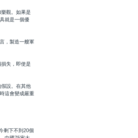
加樂觀。如果是
具就是一個優
言，製造一艘軍
補損失，即使是
的假設。在其他
時這會變成嚴重
今剩下不到20個
。中國75家大