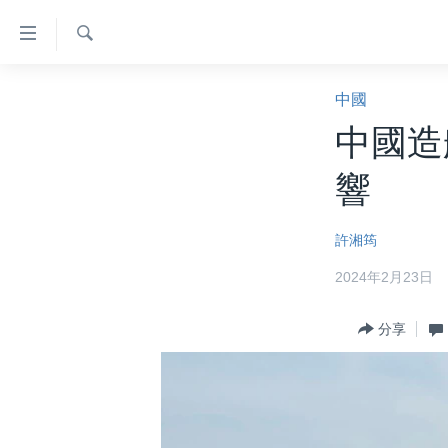
無
障
礙
檢
主頁
索
中國
鏈
美國大選2024
中國造
接
港澳
跳
響
轉
台灣
到
美中關係
許湘筠
內
容
海外港人
2024年2月23日
跳
新聞自由
轉
分享
到
揭謊頻道
導
美國
航
跳
中國
轉