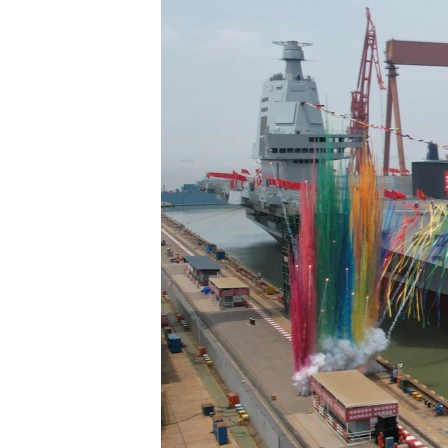
國際
到
檢
經貿
索
視頻
音頻
每日視頻新聞
VOA 60秒 (國際)
時事經緯
美國專訊
新聞音頻
視頻存檔
海外港人
YOUTUBE頻道
港人港心
美國透視
建國史話
廣播節目表