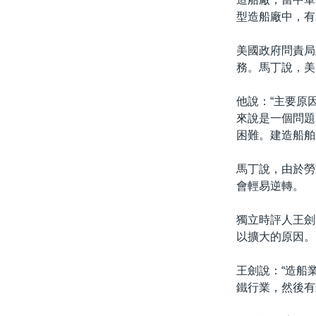
型造船廠中，有
美國政府問責局
務。馬丁說，美
他說：“主要原
來說是一個問題
困難。建造船舶
馬丁說，由於勞
會輕易逆轉。
獨立時評人王劍
以擴大的原因。
王劍說：“造船
鐵行業，然後有