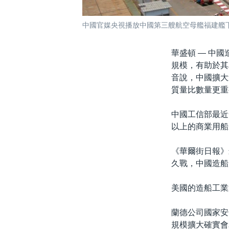
中國官媒央視播放中國第三艘航空母艦福建艦下水
華盛頓 —
中國
規模，有助於其
音說，中國擴大
質量比數量更重
中國工信部最近
以上的商業用船
《華爾街日報》
久戰，中國造船
美國的造船工業
蘭德公司國家安全
規模擴大確實會