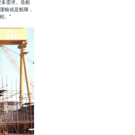
麼多需求。造船
運輸就是船隊，
程。”