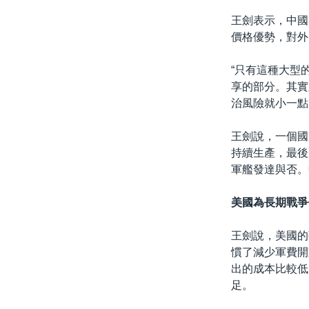
王劍表示，中國
價格優勢，對外
“只有這種大型
享的部分。其實
治風險就小一點
王劍說，一個國
持續生產，最後
軍艦發達與否。
美國為長期戰爭
王劍說，美國的
慣了減少軍費開
出的成本比較低
足。