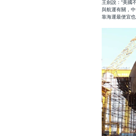
王劍說：“美國
與航運有關，中
靠海運最便宜也