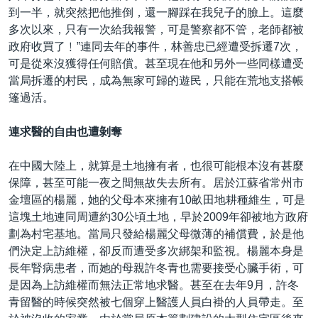
到一半，就突然把他推倒，還一腳踩在我兒子的臉上。這麼
多次以來，只有一次給我報警，可是警察都不管，老師都被
政府收買了﹗”連同去年的事件，林善忠已經遭受拆遷7次，
可是從來沒獲得任何賠償。甚至現在他和另外一些同樣遭受
當局拆遷的村民，成為無家可歸的遊民，只能在荒地支搭帳
篷過活。
連求醫的自由也遭剝奪
在中國大陸上，就算是土地擁有者，也很可能根本沒有甚麼
保障，甚至可能一夜之間無故失去所有。居於江蘇省常州市
金壇區的楊麗，她的父母本來擁有10畝田地耕種維生，可是
這塊土地連同周遭約30公頃土地，早於2009年卻被地方政府
劃為村宅基地。當局只發給楊麗父母微薄的補償費，於是他
們決定上訪維權，卻反而遭受多次綁架和監視。楊麗本身是
長年腎病患者，而她的母親許冬青也需要接受心臟手術，可
是因為上訪維權而無法正常地求醫。甚至在去年9月，許冬
青留醫的時候突然被七個穿上醫護人員白褂的人員帶走。至