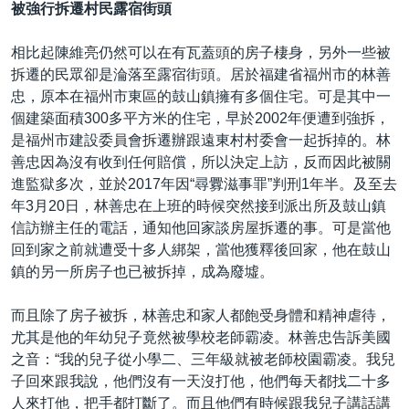
被強行拆遷村民露宿街頭
相比起陳維亮仍然可以在有瓦蓋頭的房子棲身，另外一些被
拆遷的民眾卻是淪落至露宿街頭。居於福建省福州市的林善
忠，原本在福州市東區的鼓山鎮擁有多個住宅。可是其中一
個建築面積300多平方米的住宅，早於2002年便遭到強拆，
是福州市建設委員會拆遷辦跟遠東村村委會一起拆掉的。林
善忠因為沒有收到任何賠償，所以決定上訪，反而因此被關
進監獄多次，並於2017年因“尋釁滋事罪”判刑1年半。及至去
年3月20日，林善忠在上班的時候突然接到派出所及鼓山鎮
信訪辦主任的電話，通知他回家談房屋拆遷的事。可是當他
回到家之前就遭受十多人綁架，當他獲釋後回家，他在鼓山
鎮的另一所房子也已被拆掉，成為廢墟。
而且除了房子被拆，林善忠和家人都飽受身體和精神虐待，
尤其是他的年幼兒子竟然被學校老師霸凌。林善忠告訴美國
之音：“我的兒子從小學二、三年級就被老師校園霸凌。我兒
子回來跟我說，他們沒有一天沒打他，他們每天都找二十多
人來打他，把手都打斷了。而且他們有時候跟我兒子講話講