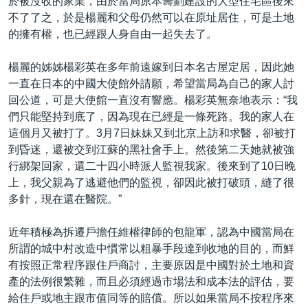
於被沒收的家業，由於當局原本籌劃建設的大型住宅區後來
不了了之，於是楊麗和父母仍然可以在原址居住，可是土地
的擁有權，也已經跟人身自由一起失去了。
楊麗的姊姊楊彩英在多年前遠嫁到日本名古屋定居，因此她
一直在日本的中國大使館外請願，希望當局為自己的家人討
回公道，可是大使館一直沒有響應。楊彩英無奈地表示：“我
們只能堅持到底了，因為現在已經是一條死路。我的家人在
這個月又被打了。3月7日妹妹又到北京上訪和求醫，卻被打
到昏迷，還被交到江蘇的黑社會手上。然後第二天她就被強
行綁架回家，還二十四小時派人監視我家。後來到了10日晚
上，我父親為了逃避他們的監視，卻因此被打破頭，縫了很
多針，現在還在醫院。”
近年積極為拆遷戶擔任維權律師的包龍軍，認為中國當局在
所謂的城中村改造中慣常以粗暴手段達到收地的目的，而鮮
有按照正常程序跟住戶商討，主要原因是中國對於土地和資
產的法例很繁雜，而且必須經過市場法和成本法的評估，要
給住戶或地主跟市值同等的賠償。所以如果當局不按程序來