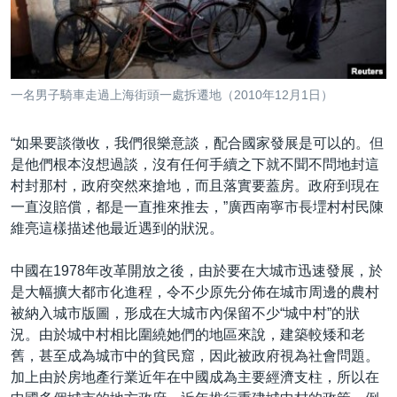
到
國際
檢
經貿
索
視頻
一名男子騎車走過上海街頭一處拆遷地（2010年12月1日）
音頻
每日視頻新聞
“如果要談徵收，我們很樂意談，配合國家發展是可以的。但
VOA 60秒 (國際)
時事經緯
國語
是他們根本沒想過談，沒有任何手續之下就不聞不問地封這
美國專訊
新聞音頻
村封那村，政府突然來搶地，而且落實要蓋房。政府到現在
關注我們
一直沒賠償，都是一直推來推去，”廣西南寧市長堽村村民陳
視頻存檔
海外港人
維亮這樣描述他最近遇到的狀況。
YOUTUBE頻道
港人港心
中國在1978年改革開放之後，由於要在大城市迅速發展，於
美國透視
其他語言網站
是大幅擴大都市化進程，令不少原先分佈在城市周邊的農村
建國史話
被納入城市版圖，形成在大城市內保留不少“城中村”的狀
況。由於城中村相比圍繞她們的地區來說，建築較矮和老
廣播節目表
舊，甚至成為城市中的貧民窟，因此被政府視為社會問題。
加上由於房地產行業近年在中國成為主要經濟支柱，所以在