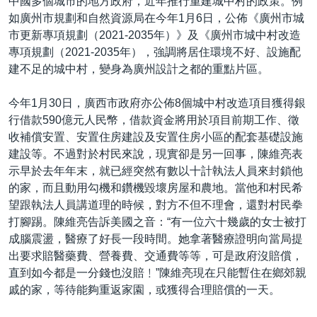
中國多個城市的地方政府，近年推行重建城中村的政策。例
如廣州市規劃和自然資源局在今年1月6日，公佈《廣州市城
市更新專項規劃（2021-2035年）》及《廣州市城中村改造
專項規劃（2021-2035年），強調將居住環境不好、設施配
建不足的城中村，變身為廣州設計之都的重點片區。
今年1月30日，廣西市政府亦公佈8個城中村改造項目獲得銀
行借款590億元人民幣，借款資金將用於項目前期工作、徵
收補償安置、安置住房建設及安置住房小區的配套基礎設施
建設等。不過對於村民來說，現實卻是另一回事，陳維亮表
示早於去年年末，就已經突然有數以十計執法人員來封鎖他
的家，而且動用勾機和鑽機毀壞房屋和農地。當他和村民希
望跟執法人員講道理的時候，對方不但不理會，還對村民拳
打腳踢。陳維亮告訴美國之音：“有一位六十幾歲的女士被打
成腦震盪，醫療了好長一段時間。她拿著醫療證明向當局提
出要求賠醫藥費、營養費、交通費等等，可是政府沒賠償，
直到如今都是一分錢也沒賠﹗”陳維亮現在只能暫住在鄉郊親
戚的家，等待能夠重返家園，或獲得合理賠償的一天。