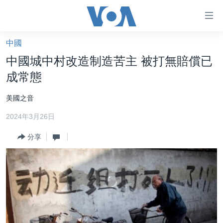
無
障
礙
中國
主頁
鏈
中國城中村改造制造苦主 被打無賠償已
接
美國大選2024
成常態
跳
港澳
轉
美國之音
台灣
到
2024年3月26日
內
美中關係
容
分享
海外港人
跳
轉
新聞自由
到
揭謊頻道
導
航
美國
跳
中國
轉