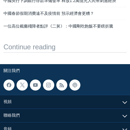
中國央行下調銀行存款準備金率 釋放1.2萬億元人民幣刺激經濟
中國春節假期消費遠不及疫情前 預示經濟會更糟？
一位高位截癱殘障者點評《二舅》：中國剛吃飽飯不要瞎折騰
Continue reading
關注我們
視頻
聯絡我們
音頻