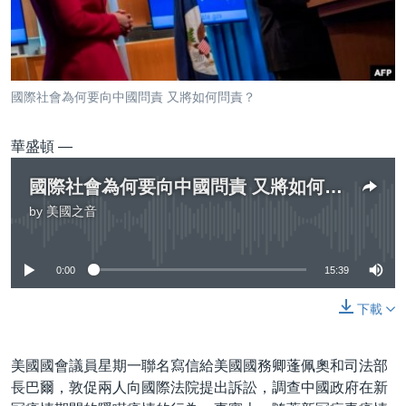
到
國際
檢
經貿
索
視頻
國際社會為何要向中國問責 又將如何問責？
音頻
每日視頻新聞
華盛頓 —
VOA 60秒 (國際)
時事經緯
國語
美國專訊
新聞音頻
國際社會為何要向中國問責 又將如何問責？
關注我們
by
美國之音
視頻存檔
海外港人
No media source currently available
YOUTUBE頻道
港人港心
0:00
15:39
美國透視
其他語言網站
下載
建國史話
廣播節目表
美國國會議員星期一聯名寫信給美國國務卿蓬佩奧和司法部
長巴爾，敦促兩人向國際法院提出訴訟，調查中國政府在新