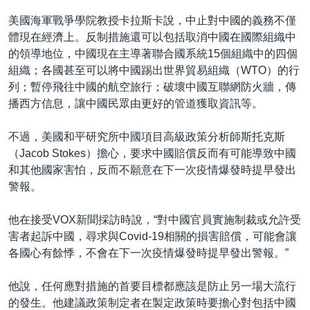
美國海軍戰爭學院教授卡拉斯卡說，中止對中國的義務不僅
體現在經濟上。反制措施還可以包括取消中國在國際組織中
的領導地位，中國現在主導著聯合國系統15個組織中的四個
組織；各國甚至可以將中國踢出世界貿易組織（WTO）的行
列；暫停飛往中國的航空旅行；破壞中國互聯網防火牆，傳
播西方信息，讓中國民眾由更好的管道獲取資訊等。
不過，美國和平研究所中國項目高級政策分析師斯托克斯
（Jacob Stokes）擔心，要求中國賠償反而有可能導致中國
和其他國家害怕，反而不願意在下一次疫情爆發時提早發出
警報。
他在接受VOX新聞採訪時說，“對中國官員實施制裁或允許受
害者起訴中國，尋求與Covid-19相關的損害賠償，可能會讓
各國心有餘悸，不會在下一次疫情爆發時提早發出警報。”
他說，任何應對措施的首要目標都應該是防止另一場大流行
的發生。他建議政策制定者在製定政策時要擔心對包括中國