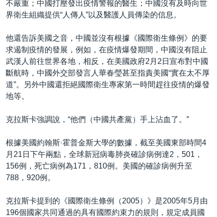
不嚴重；中國打壓發出疫情警報的醫生；中國沒有及時向世
界衛生組織提供“人傳人”以及醫護人員傳染的信息。
他還告訴美國之音，中國並沒有根據《國際衛生條例》的要
求遏制疫情的發展，例如，在疫情爆發期間，中國沒有阻止
武漢人前往世界各地，相反，在美國政府2月2日宣布對中國
斷航時，中國外交部發言人華春瑩甚至指責美國“實在太不厚
道”。另外中國還拒絕國際衛生專家第一時間趕往疫情的爆發
地等。
克拉斯卡強調說，“他們（中國共產黨）手上沾血了。”
根據美國約翰斯·霍普金斯大學的數據，截至美國東部時間4
月21日下午兩點，全球新冠病毒肺炎確診病例達2，501，
156例，死亡病例為171，810例。美國的確診病例升至
788，920例。
克拉斯卡提到的《國際衛生條例（2005）》是2005年5月由
196個國家共同通過的具有國際約束力的規則，規定成員國