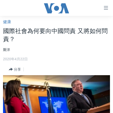
無
障
礙
健康
主頁
鏈
國際社會為何要向中國問責 又將如何問
接
美國大選2024
責？
跳
港澳
轉
斯洋
台灣
到
2020年4月22日
內
美中關係
容
分享
海外港人
跳
轉
新聞自由
到
揭謊頻道
導
航
美國
跳
中國
轉