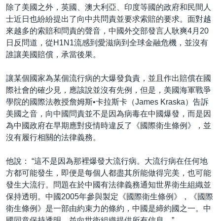
除了美國之外，英國、澳大利亞、印度等國的政府和民間人
士近日也紛紛提出了向中共問責並要求索賠的要求。面對越
來越多的索賠和問責的聲音，中國外交部發言人耿爽4月20
日反問道，從H1N1流感到愛滋病到全球金融危機，並沒有
誰讓美國賠償，承當後果。
讓某個國家為某個流行病的大爆發負責，並且作出賠償在國
際社會的確少見，應該說並沒有先例，但是，美國海軍戰爭
學院的國際法教授詹姆斯•卡拉斯卡（James Kraska）告訴
美國之音，向中國問責並不是因為病毒在中國爆發，而是因
為中國政府在早期應對疫情時違反了《國際衛生條例》，並
沒有履行相關的法律義務。
他說： “這不是因為那裡爆發大流行病。大流行病在任何地
方都可能發生，即便是每個人都盡其所能做得完美，也可能
發生大流行。問題在於中國有法律義務通知世界衛生組織並
保持透明。中國2005年參與製定《國際衛生條例》，《國際
衛生條例》是一部由約束力的條約，中國是締約國之一。中
國同意保持透明，並向世衛組織提供所有信息。”