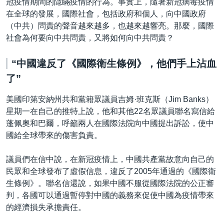
冠疫情期間的隱瞞疫情的行為。事實上，隨著新冠病毒疫情
在全球的發展，國際社會，包括政府和個人，向中國政府
（中共）問責的聲音越來越多，也越來越響亮。那麼，國際
社會為何要向中共問責，又將如何向中共問責？
“中國違反了《國際衛生條例》，他們手上沾血
了”
美國印第安納州共和黨籍眾議員吉姆·班克斯（Jim Banks）
星期一在自己的推特上說，他和其他22名眾議員聯名寫信給
蓬佩奧和巴爾，呼籲兩人在國際法院向中國提出訴訟，使中
國給全球帶來的傷害負責。
議員們在信中說，在新冠疫情上，中國共產黨故意向自己的
民眾和全球發布了虛假信息，違反了2005年通過的《國際衛
生條例》。聯名信還說，如果中國不服從國際法院的公正審
判，各國可以通過暫停對中國的義務來促使中國為疫情帶來
的經濟損失承擔責任。