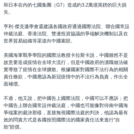
和日本在內的七國集團（G7）造成約3.2萬億英鎊的巨大損
失。
亨利·傑克遜學會還建議各國政府通過國際法院、聯合國常設
仲裁法庭、香港法院、雙邊投資協議的爭端解決機制以及在
世界貿易組織等渠道向中國索賠。
美國海軍戰爭學院的國際法教授卡拉斯卡說，中國雖然不是
故意要造成疫情在全球大流行，但是中國政府的瀆職做法確
實導致了疫情在全球擴散。根據國家對國際不法行為的相關
責任條款，中國應該為新冠疫情中的不法行為負責，作出全
面補償。
不過，他又說，把中國告上國際法院，中國可以不應訴；把
中國告上聯合國常設仲裁法庭，中國也可能像對待南中國海
爭端案的裁決那樣，直接無視國際法庭的判決，他認為最有
效的問責方式是各國按照國際法的國家責任法來進行“自
助”賠償。