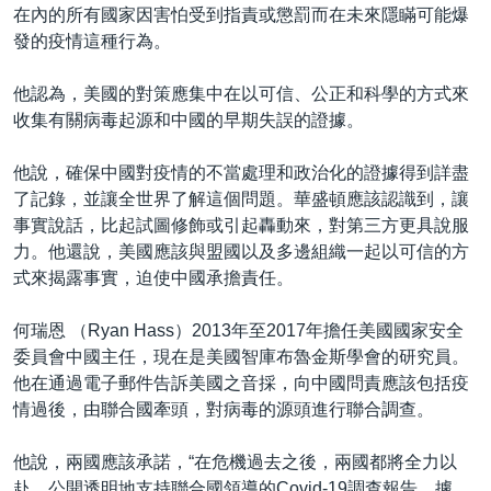
在內的所有國家因害怕受到指責或懲罰而在未來隱瞞可能爆
發的疫情這種行為。
他認為，美國的對策應集中在以可信、公正和科學的方式來
收集有關病毒起源和中國的早期失誤的證據。
他說，確保中國對疫情的不當處理和政治化的證據得到詳盡
了記錄，並讓全世界了解這個問題。華盛頓應該認識到，讓
事實說話，比起試圖修飾或引起轟動來，對第三方更具說服
力。他還說，美國應該與盟國以及多邊組織一起以可信的方
式來揭露事實，迫使中國承擔責任。
何瑞恩 （Ryan Hass）2013年至2017年擔任美國國家安全
委員會中國主任，現在是美國智庫布魯金斯學會的研究員。
他在通過電子郵件告訴美國之音採，向中國問責應該包括疫
情過後，由聯合國牽頭，對病毒的源頭進行聯合調查。
他說，兩國應該承諾，“在危機過去之後，兩國都將全力以
赴，公開透明地支持聯合國領導的Covid-19調查報告。據