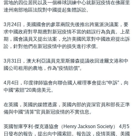
當地的四位居民以及一個棒球訓練中心就新冠疫情在佛羅里
達州南部地區法院對中國提起集體訴訟。
3月24日，美國國會的參眾兩院先後推出跨黨派決議案，要
求中國政府對早期應對新冠疫情不當的錯誤行為負責。上星
期，國會議員又提出法案，允許美國民眾對中國政府提出訴
訟，針對他們在新冠疫情中的損失進行求償。
3月31日，澳大利亞議員克里斯滕森提議收回達爾文港和中
國公司租用的農地，作為“疫情賠償”。
4月4日，印度律師協會向聯合國人權理事會提出“申訴”，向
中國“索賠”20萬億美元。
在英國，英國的媒體透露，英國內部的資深官員和部長正準
備與中國“清算”官員新冠疫情的不實信息。
英國智庫亨利·傑克遜協會（Henry Jackson Society） 4月5
日發布的報告，提出向中國索賠。報告說，疫情英國、美國