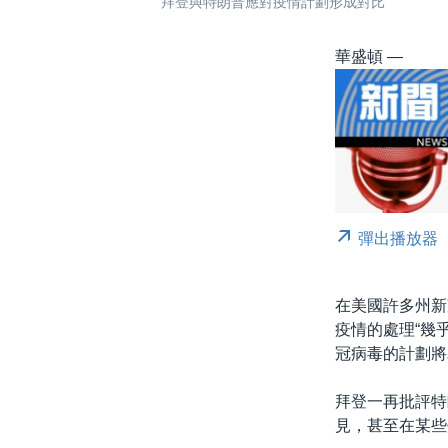
拜登與特朗普應對疫情計劃形成對比
華盛頓 —
彈出播放器
在美國許多州新
疫情的處理“幾
冠病毒的計劃將
拜登一再批評特
見，甚至在某些