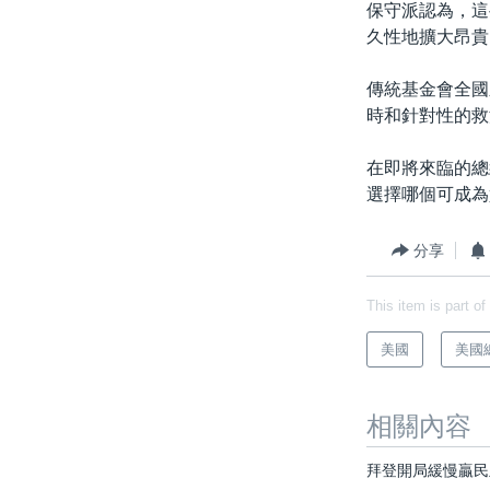
保守派認為，這
久性地擴大昂貴
傳統基金會全國
時和針對性的救
在即將來臨的總
選擇哪個可成為
分享
This item is part of
美國
美國
相關內容
拜登開局緩慢贏民主