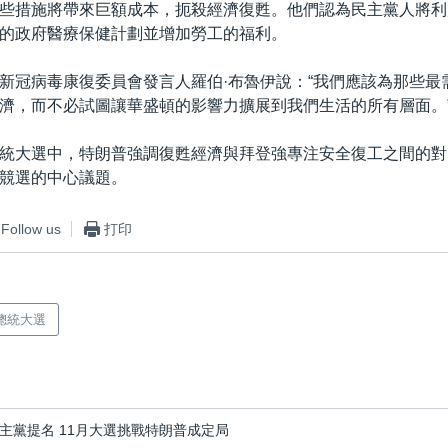
些措施將帶來巨額成本，扼殺經濟復甦。他們認為民主黨人將利
的政府醫療保健計劃並增加勞工的福利。
新冠病毒康復委員會發言人羅伯·布魯伊說：“我們應該為那些最
濟，而不必試圖讓華盛頓的影響力擴展到我們生活的所有層面。
統大選中，特朗普強調復甦經濟與拜登強專注安全復工之間的對
競選的中心議題。
Follow us
打印
總統大選
黨提名 11​​月大選挑戰特朗普成定局