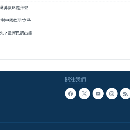
選募款略超拜登
誰對中國軟弱”之爭
先？最新民調出籠
關注我們