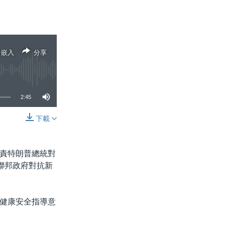
嵌入
分享
2:45
下載
分享
責特朗普總統對
聯邦政府對抗新
健康安全指導意