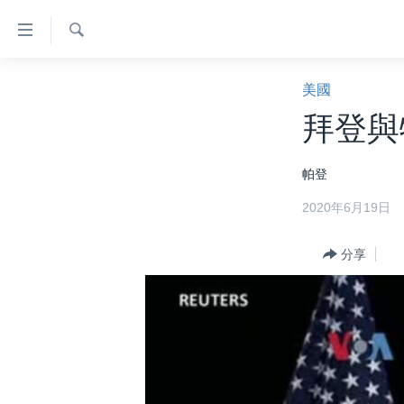
無
障
礙
檢
主頁
索
美國
鏈
美國大選2024
拜登與
接
港澳
跳
帕登
轉
台灣
到
2020年6月19日
美中關係
內
容
海外港人
分享
跳
新聞自由
轉
到
揭謊頻道
導
美國
航
跳
中國
轉