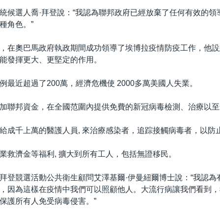
統候選人喬·拜登說：“我認為聯邦政府已經放棄了任何有效的領
種角色。”
，在奧巴馬政府執政期間成功領導了埃博拉疫情防疫工作，他設
能發揮更大、更堅定的作用。
例最近超過了200萬，經濟危機使 2000多萬美國人失業。
加聯邦資金，在全國范圍內提供免費的新冠病毒檢測、治療以至
給成千上萬的醫護人員, 來治療感染者，追踪接觸病毒者，以防
業救濟金等福利, 擴大到所有工人，包括無證移民。
拜登競選活動公共衛生顧問艾澤基爾·伊曼紐爾博士說：“我認為
，因為這樣在疫情中我們可以照顧他人。大流行病讓我們看到，
保護所有人免受病毒侵害。”