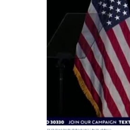
國際
到
檢
經貿
索
視頻
音頻
每日視頻新聞
VOA 60秒 (國際)
時事經緯
美國專訊
新聞音頻
視頻存檔
海外港人
YOUTUBE頻道
港人港心
美國透視
建國史話
廣播節目表