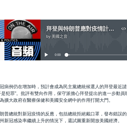
拜登與特朗普應對疫情計劃形成對比
by
美國之音
No media source currently available
0:00
嵌入
冠病例仍在增加時，預計會成為民主黨總統候選人的拜登最近譴
乎是犯罪”。批評有雙向作用，保守派擔心拜登提出的進一步動員
為擴大政府在醫療保健和美國安全網中的作用打開大門。
朗普總統對新冠疫情的反應，包括總統拒絕戴口罩，發布錯誤的
州新冠感染率繼續上升的情況下，還試圖重新開放美國經濟。