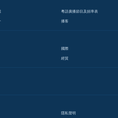
檔
粵語廣播節目及頻率表
介
播客
國際
經貿
隱私聲明