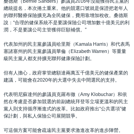
桑德斯（Bernie Sanders）參議員2016年沒能獲得民主黨的
總統提名，本次捲土重來。他的競選口號就是保證把老年人
的聯邦醫療保險擴充為全民健保，費用靠增加稅收。桑德斯
說：“合理的健保系統不是要讓保險公司增加數十億美元的利
潤，不是要讓公司主管獲得巨額補償。”
代表加州的民主黨參議員哈里斯（Kamala Harris）和代表馬
塞諸塞州的民主黨參議員華倫（Elizabeth Warren）等重量
級民主黨人都支持擴充聯邦健康保險計劃。
但有人擔心，政府掌管總額達兩萬五千億美元的健保產業的
建議，可能會在2020年的大選中失去中間選民的支持。
代表明尼蘇達州的參議員克羅布徹（Amy Klobuchar）和依
然在考慮是否參加競選的前副總統拜登等立場更溫和的民主
黨人則支持循序漸進式的改革。比如政府推出“公共選項”健
保計劃，與私人保險公司展開競爭。
可這個方案可能會疏遠民主黨要求激進改革的進步陣營。