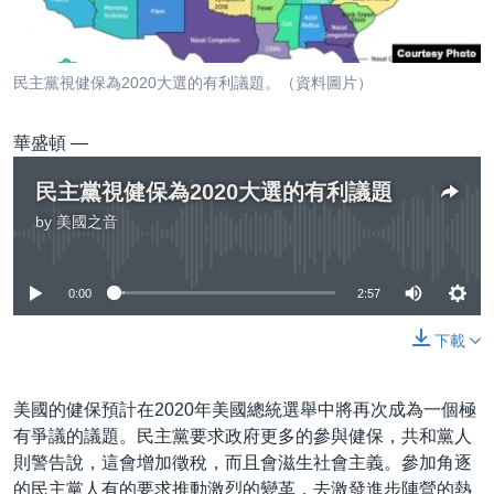
到
國際
檢
經貿
索
民主黨視健保為2020大選的有利議題。（資料圖片）
視頻
音頻
每日視頻新聞
華盛頓 —
VOA 60秒 (國際)
時事經緯
民主黨視健保為2020大選的有利議題
國語
美國專訊
新聞音頻
by
美國之音
No media source currently available
關注我們
視頻存檔
海外港人
0:00
2:57
YOUTUBE頻道
港人港心
美國透視
下載
其他語言網站
建國史話
美國的健保預計在2020年美國總統選舉中將再次成為一個極
廣播節目表
有爭議的議題。民主黨要求政府更多的參與健保，共和黨人
則警告說，這會增加徵稅，而且會滋生社會主義。參加角逐
的民主黨人有的要求推動激烈的變革，去激發進步陣營的熱