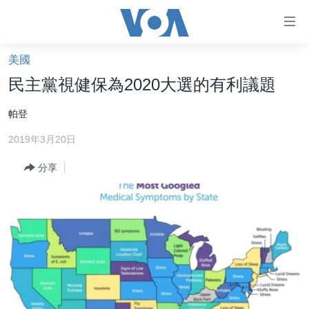
無
障
礙
美國
主頁
鏈
民主黨視健保為2020大選的有利議題
接
美國大選2024
帕登
跳
港澳
轉
2019年3月20日
台灣
到
內
分享
美中關係
容
海外港人
跳
轉
新聞自由
到
揭謊頻道
導
航
美國
跳
中國
轉