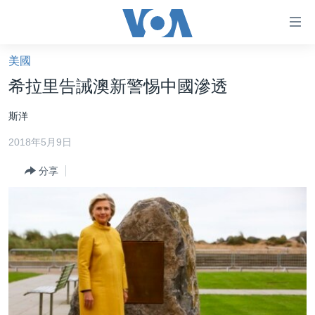
無
障
礙
美國
主頁
鏈
希拉里告誡澳新警惕中國滲透
接
美國大選2024
斯洋
跳
港澳
轉
2018年5月9日
台灣
到
內
分享
美中關係
容
海外港人
跳
轉
新聞自由
到
揭謊頻道
導
航
美國
跳
中國
轉