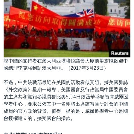
親中國的支持者在澳大利亞堪培拉議會大廈前舉旗幟歡迎中
國總理李克強到訪澳大利亞。（2017年3月23日）
不過，中共統戰部最近在美國的活動看似受阻。據美國雜誌
《外交政策》星期一報導，美國國會及行政當局中國委員會
的主席共和黨籍參議員魯比奧5月4日致函華盛頓智庫威爾遜
學者中心，要求公佈其中一名即將出席該智庫研討會的中國
成員的官方政治背景。值得一提的是，威爾遜學者中心是國
會授權建立的，接受國會的撥款。