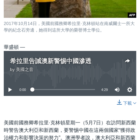
到
國際
檢
經貿
索
2017年10月14日，美國前國務卿希拉里·克林頓站在南威爾士一所大
視頻
學的紀念石旁邊，她得到這所大學的榮譽博士學位。
音頻
每日視頻新聞
華盛頓 —
VOA 60秒 (國際)
時事經緯
國語
希拉里告誡澳新警惕中國滲透
美國專訊
新聞音頻
by
美國之音
關注我們
視頻存檔
海外港人
No media source currently available
YOUTUBE頻道
港人港心
0:00
4:29
美國透視
其他語言網站
下載
建國史話
廣播節目表
美國前國務卿希拉里·克林頓星期一（5月7日）在訪問新西蘭
時警告澳大利亞和新西蘭，要警惕中國在這兩個國家“獲得政
治權力和影響決策的努力”。澳洲學者說，澳大利亞和新西蘭