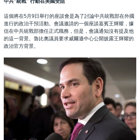
中共“統戰
”
行動在美國受阻
這個將在5月9日舉行的座談會是為了討論中共統戰部在外國
進行的政治干預活動。會議邀請的一個座談嘉賓王輝耀，據
信在中共統戰部擔任正式職務，但是，會議通知沒有提及他
的這一背景。魯比奧議員要求威爾遜中心公開披露王輝耀的
政治官方背景。