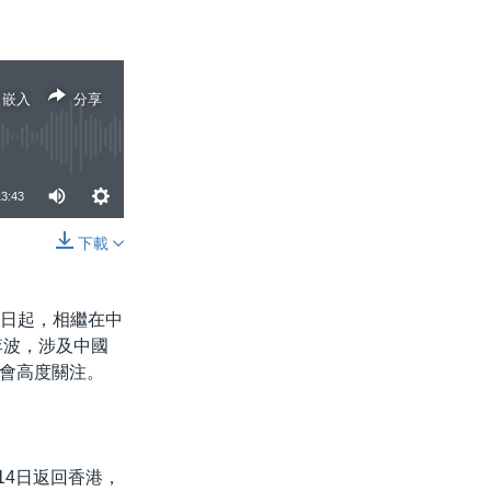
嵌入
分享
13:43
下載
分享
4日起，相繼在中
李波，涉及中國
會高度關注。
14日返回香港，