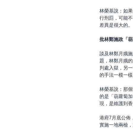
林榮基說：如果
行刑罰，可能不
差異是很大的。
批林鄭施政
「葫
談及林鄭月娥施
題，林鄭月娥的
判處入獄，另一
的手法一模一樣
林榮基說：那個
的是「葫蘿蔔加
現，是維護到香
港府7月底公佈
實施一地兩檢，