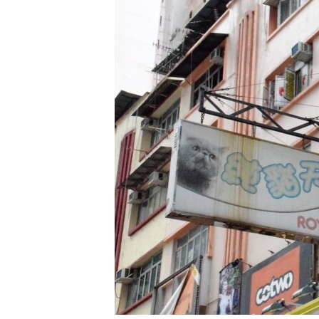
國際
到
檢
經貿
索
視頻
音頻
每日視頻新聞
VOA 60秒 (國際)
時事經緯
美國專訊
新聞音頻
視頻存檔
海外港人
YOUTUBE頻道
港人港心
美國透視
建國史話
廣播節目表