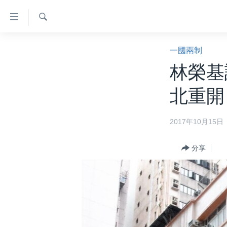
無
障
礙
檢
主頁
索
一國兩制
鏈
美國大選2024
林榮基
接
港澳
跳
北重開
轉
台灣
到
美中關係
2017年10月15日
內
容
海外港人
跳
分享
新聞自由
轉
到
揭謊頻道
導
美國
航
跳
中國
轉