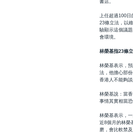
書店。
上任超過100
23條立法，以
驗顯示這個議題
會環境。
林榮基指
23
條
林榮基表示，預
法，他擔心部份
香港人不能夠談
林榮基說：當香
事情其實相當恐
林榮基表示，一
近8個月的林榮
磨，會比軟禁及