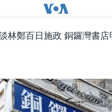
談林鄭百日施政 銅鑼灣書店