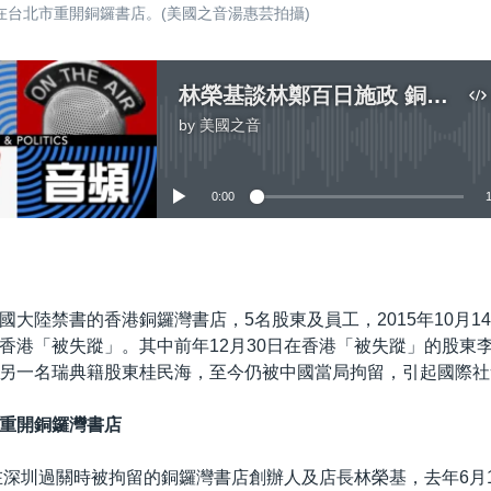
台北市重開銅鑼書店。(美國之音湯惠芸拍攝)
林榮基談林鄭百日施政 銅鑼灣書店明年台北重開
by
美國之音
No media source currently available
0:00
嵌入
國大陸禁書的香港銅鑼灣書店，5名股東及員工，2015年10月1
香港「被失蹤」。其中前年12月30日在香港「被失蹤」的股東
另一名瑞典籍股東桂民海，至今仍被中國當局拘留，引起國際社
重開銅鑼灣書店
日在深圳過關時被拘留的銅鑼灣書店創辦人及店長林榮基，去年6月