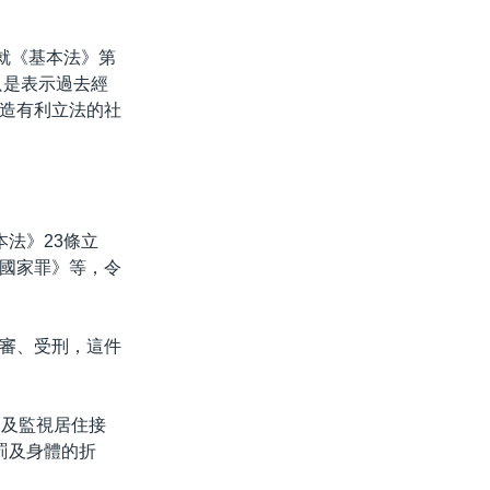
就《基本法》第
只是表示過去經
造有利立法的社
法》23條立
國家罪》等，令
審、受刑，這件
禁及監視居住接
罰及身體的折