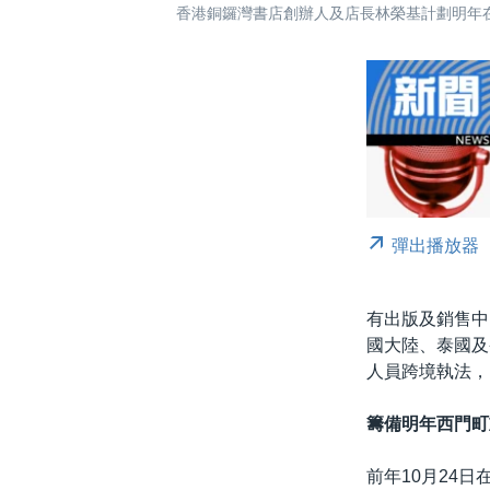
香港銅鑼灣書店創辦人及店長林榮基計劃明年在
彈出播放器
有出版及銷售中
國大陸、泰國及
人員跨境執法，
籌備明年西門町
前年10月24