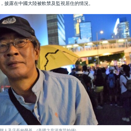
，披露在中國大陸被軟禁及監視居住的情況。
辦人及店長林榮基。(美國之音湯惠芸拍攝)