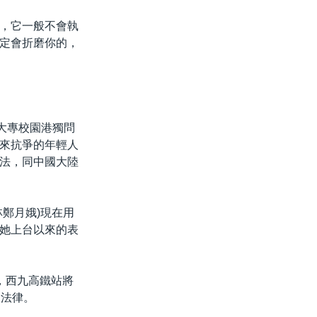
，它一般不會執
定會折磨你的，
大專校園港獨問
來抗爭的年輕人
法，同中國大陸
鄭月娥)現在用
她上台以來的表
，西九高鐵站將
國法律。