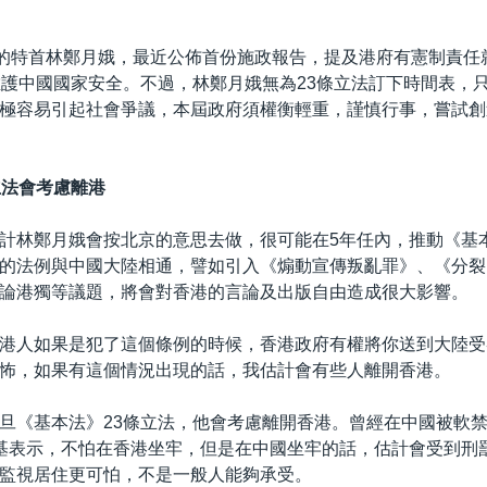
日的特首林鄭月娥，最近公佈首份施政報告，提及港府有憲制責任
維護中國國家安全。不過，林鄭月娥無為23條立法訂下時間表，
極容易引起社會爭議，本屆政府須權衡輕重，謹慎行事，嘗試創
立法會考慮離港
計林鄭月娥會按北京的意思去做，很可能在5年任內，推動《基本
的法例與中國大陸相通，譬如引入《煽動宣傳叛亂罪》、《分裂
論港獨等議題，將會對香港的言論及出版自由造成很大影響。
港人如果是犯了這個條例的時候，香港政府有權將你送到大陸受
怖，如果有這個情況出現的話，我估計會有些人離開香港。
旦《基本法》23條立法，他會考慮離開香港。曾經在中國被軟
基表示，不怕在香港坐牢，但是在中國坐牢的話，估計會受到刑
監視居住更可怕，不是一般人能夠承受。