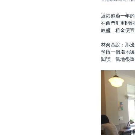
返港超過一年的
在西門町重開銅
較盛，租金便宜
林榮基說：那邊
預留一個場地讓
閱讀，當地很重