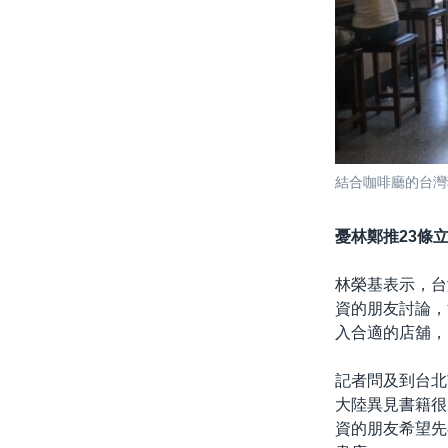
結合咖啡廳的台灣
憂林鄭推23
條
林榮基表示，台
資的朋友討論，
入合適的店舖，
記者問及到台北
大陸異見書籍很
資的朋友希望先