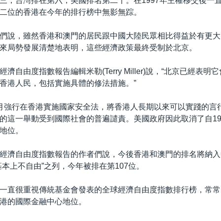
三，台灣排在第六，美國排名第二十。在1997年主權移交後一
二位的香港在今年的排行榜中無影無踪。
們說，雖然香港和澳門的居民跟中國大陸民眾相比得益於有更大
來局勢發展清楚地表明，這些經濟政策最終受制於北京。
濟自由度指數報告編輯米勒(Terry Miller)說，“北京已經表
香港人民，包括實施具體的修法措施。”
月強行在香港實施國家安全法，將香港人長期以來可以實踐的言
的這一舉動受到國際社會的普遍譴責。美國政府因此取消了自19
地位。
經濟自由度指數報告的作者們說，今後香港和澳門的排名將納入
基本上不自由”之列，今年被排在第107位。
一直很重視傳統基金會發表的全球經濟自由度指數排行榜，常常
港的國際金融中心地位。