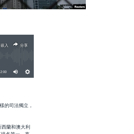
嵌入
分享
2:00
分享
樣的司法獨立，
新西蘭和澳大利