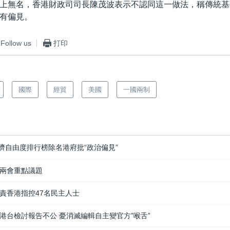
上無名，香港財政司司長陳茂波表示不認同這一做法，稱傳統基
有偏見。
Follow us
打印
國際
經貿
美國
一國兩制
濟自由度排行榜除名港府批“政治偏見”
兩會重點議題
責香港指控47名民主人士
港台檢討報告不公 憂消滅編輯自主變官方”喉舌”