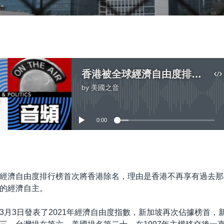
香港被全球經濟自由度排行榜除名港府批“政治偏見”
by
美國之音
No media source currently available
0:00
嵌入
經濟自由度排行榜首次將香港除名，理由是香港不再享有過去那
的經濟自主。
3月3日發表了2021年經濟自由度指數，新加坡再次佔據榜首，