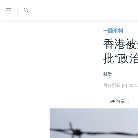
無
障
礙
檢
主頁
索
一國兩制
鏈
美國大選2024
香港被
接
港澳
跳
批“政
轉
台灣
到
美中關係
黎堡
內
容
海外港人
最後更新 {0} 20
跳
新聞自由
轉
分享
到
揭謊頻道
導
美國
航
跳
中國
轉