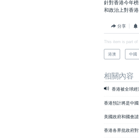
針對香港今年榜
和政治上對香港
分享
This item is part of
港澳
中國
相關內容
香港被全球經
香港預計將是中國
美國政府和國會譴
香港各界批政府對