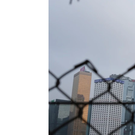
國際
到
檢
經貿
索
視頻
音頻
每日視頻新聞
VOA 60秒 (國際)
時事經緯
美國專訊
新聞音頻
視頻存檔
海外港人
YOUTUBE頻道
港人港心
美國透視
建國史話
廣播節目表