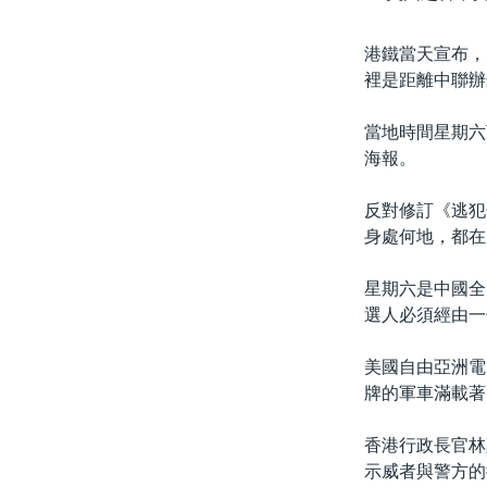
港鐵當天宣布，
裡是距離中聯辦
當地時間星期六
海報。
反對修訂《逃犯
身處何地，都在
星期六是中國全
選人必須經由一
美國自由亞洲電
牌的軍車滿載著
香港行政長官林
示威者與警方的