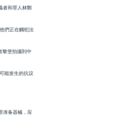
議者和罪人林鄭
他們正在觸犯法
者黎堡拍攝到中
对可能发生的抗议
察准备器械，应