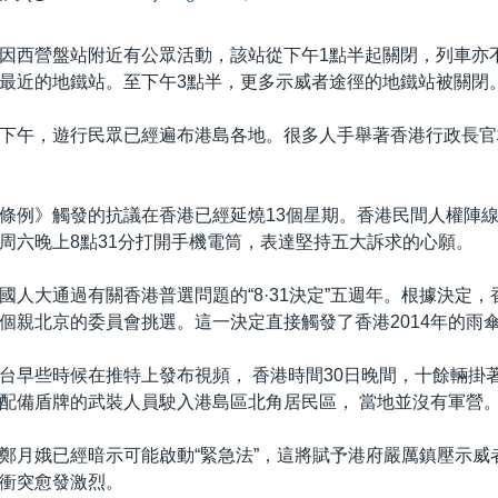
因西營盤站附近有公眾活動，該站從下午1點半起關閉，列車亦
最近的地鐵站。至下午3點半，更多示威者途徑的地鐵站被關閉
下午，遊行民眾已經遍布港島各地。很多人手舉著香港行政長官
條例》觸發的抗議在香港已經延燒13個星期。香港民間人權陣
周六晚上8點31分打開手機電筒，表達堅持五大訴求的心願。
國人大通過有關香港普選問題的“8·31決定”五週年。根據決定
個親北京的委員會挑選。這一決定直接觸發了香港2014年的雨
台早些時候在推特上發布視頻， 香港時間30日晚間，十餘輛掛
配備盾牌的武裝人員駛入港島區北角居民區， 當地並沒有軍營
鄭月娥已經暗示可能啟動“緊急法”，這將賦予港府嚴厲鎮壓示威
衝突愈發激烈。