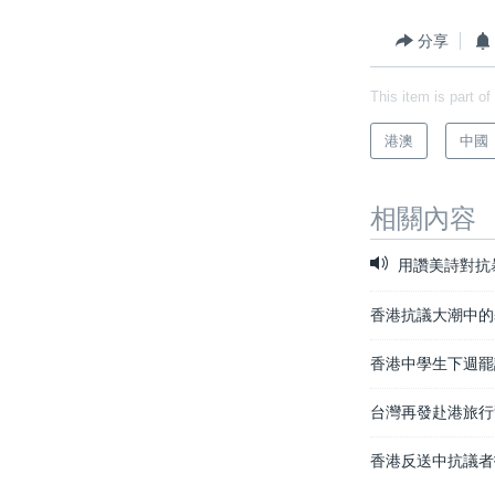
分享
This item is part of
港澳
中國
相關內容
用讚美詩對抗
香港抗議大潮中的
香港中學生下週罷
台灣再發赴港旅行
香港反送中抗議者