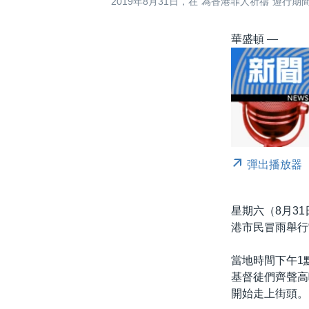
2019年8月31日，在“為香港罪人祈禱”遊
華盛頓 —
彈出播放器
星期六（8月3
港市民冒雨舉行
當地時間下午1
基督徒們齊聲高
開始走上街頭。