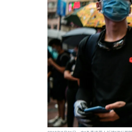
國際
到
檢
經貿
索
視頻
音頻
每日視頻新聞
VOA 60秒 (國際)
時事經緯
美國專訊
新聞音頻
視頻存檔
海外港人
YOUTUBE頻道
港人港心
美國透視
建國史話
廣播節目表