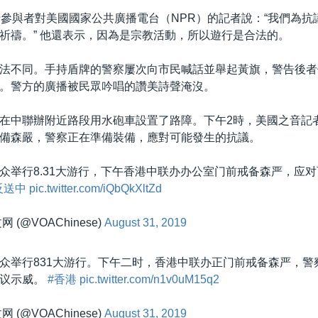
行參與者對美國國家公共廣播電台（NPR）的記者說：“我們為抗
祈禱。” 他還表示，因為是宗教活動，所以遊行是合法的。
法不同。手持盾牌的警察屢次向市民喊話並舉起黃旗，警告後者
。警方的廣播被民眾吟唱的讚美詩聲淹沒。
在中聯辦附近路段用水砲車設置了路障。下午2時，美國之音記
備森嚴，警察正在準備裝備，應對可能發生的抗議。
众举行8.31大游行，下午香港中联办办公室门前戒备森严，应
反送中
pic.twitter.com/iQbQkXltZd
 (@VOAChinese)
August 31, 2019
众举行831大游行。下午二时，香港中联办正门前戒备森严，警
抗议示威。
#香港
pic.twitter.com/n1v0uM15q2
 (@VOAChinese)
August 31, 2019