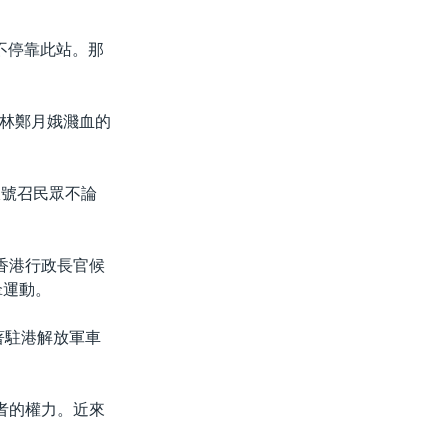
不停靠此站。那
。
林鄭月娥濺血的
線號召民眾不論
，香港行政長官候
傘運動。
著駐港解放軍車
。
者的權力。近來