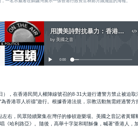
行期間，一名示威者在銅鑼灣展示一張香港行政長官林鄭月娥濺血的海報。
用讚美詩對抗暴力：香港基督徒走上街頭
by
美國之音
No media source currently available
0:00
嵌入
1日），在香港民間人權陣線號召的8·31大遊行遭警方禁止被迫
“為香港罪人祈禱”遊行。根據香港法規，宗教活動無需經過警方
點左右，民眾陸續聚集在灣仔的修頓遊樂場。美國之音記者黃耀
唱《哈利路亞》。隨後，高舉十字架和耶穌像，喊著“香港人，加