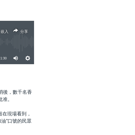
嵌入
分享
1:30
分享
取消後，數千名香
批准。
毅在現場看到，
油”口號的民眾