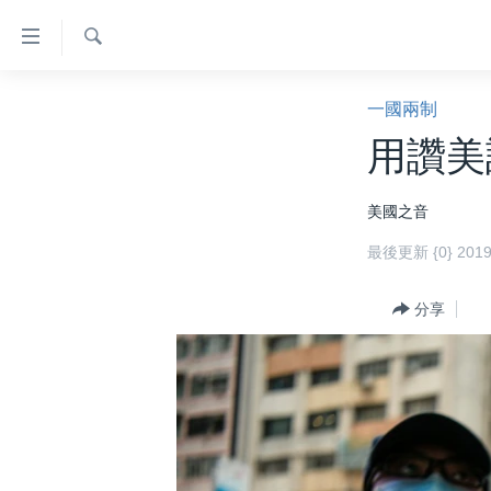
無
障
礙
檢
主頁
索
一國兩制
鏈
美國大選2024
用讚美
接
港澳
跳
美國之音
轉
台灣
到
最後更新 {0} 20
美中關係
內
容
海外港人
分享
跳
新聞自由
轉
到
揭謊頻道
導
美國
航
跳
中國
轉