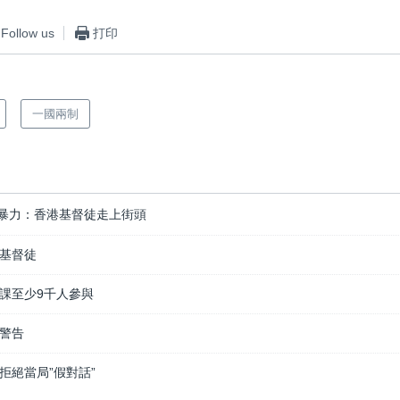
Follow us
打印
一國兩制
暴力：香港基督徒走上街頭
基督徒
課至少9千人參與
警告
拒絕當局”假對話”