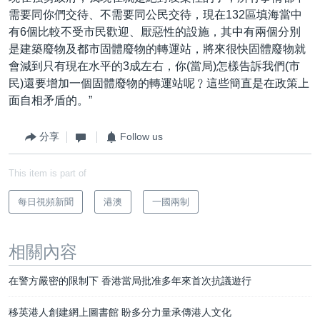
需要同你們交待、不需要同公民交待，現在132區填海當中
有6個比較不受市民歡迎、厭惡性的設施，其中有兩個分別
是建築廢物及都市固體廢物的轉運站，將來很快固體廢物就
會減到只有現在水平的3成左右，你(當局)怎樣告訴我們(市
民)還要增加一個固體廢物的轉運站呢﹖這些簡直是在政策上
面自相矛盾的。”
分享
Follow us
This item is part of
每日視頻新聞
港澳
一國兩制
相關內容
在警方嚴密的限制下 香港當局批准多年來首次抗議遊行
移英港人創建網上圖書館 盼多分力量承傳港人文化