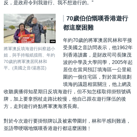
反，是政府令到我遊行、我不想遊行的。”
70
歲伯伯慨嘆香港遊行
都這麼困難
年約70歲的將軍澳居民林和平接
受美國之音訪問表示，他1962年
將軍澳反填海遊行糾察趙小
到香港讀書，是財政司司長陳茂
姐，與手持報紙擋雨、年約
70歲的將軍澳居民林和
波的中學及大學同學，2005年起
平。(美國之音/湯惠芸)
居住在當局預訂填海區一公里範
圍的一個住宅區，對於當局規劃
填海的議題相當關注，他上網及
收聽廣播得知星期日反填海遊行，但不知怎樣取得掛頸號碼
牌，加上要拿拐杖走路比較慢，他自己跟在遊行隊伍的後
方，走到遊行終點將軍澳海濱長廊。
對於今次遊行要掛頸牌以及被索帶圍封，林和平感到難過，
並語帶哽咽地慨嘆香港遊行都這麼困難﹗