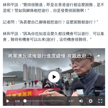
林和平說：“覺得很難過，即是在香港遊行都這麼困難，是不
是呢﹖譬如我腳痛都想遊行，但是發覺很困難啊﹗”
記者問：“為甚麼自己腳痛都想遊行﹖這麼困難都遊行﹖”
林和平說：“因為你也知道這麼久都沒機會可以遊行、可以集
會，難得有機會可以出來(遊)行，這些機會很難得。”
將軍澳反填海遊行進度緩慢 有親政府人士首次遊行
by
美國之音
No media source currently available
0:00
4:37