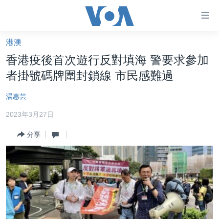
無
障
礙
港澳
主頁
鏈
香港疫後首次遊行反對填海 警要求參加
接
美國大選2024
者掛號碼牌圍封鎖線 市民感難過
跳
港澳
轉
湯惠芸
台灣
到
2023年3月27日
內
美中關係
容
分享
海外港人
跳
轉
新聞自由
到
揭謊頻道
導
航
美國
跳
中國
轉