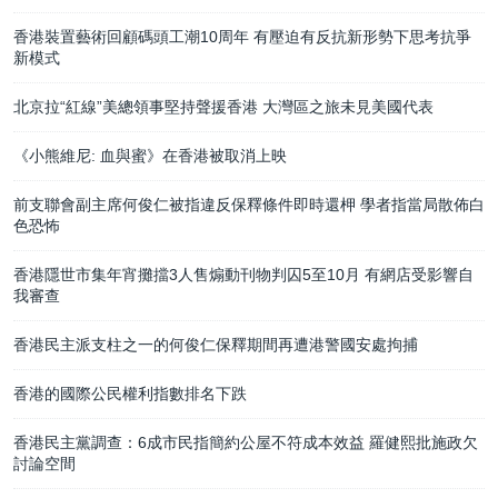
香港裝置藝術回顧碼頭工潮10周年 有壓迫有反抗新形勢下思考抗爭
新模式
北京拉“紅線”美總領事堅持聲援香港 大灣區之旅未見美國代表
《小熊維尼: 血與蜜》在香港被取消上映
前支聯會副主席何俊仁被指違反保釋條件即時還柙 學者指當局散佈白
色恐怖
香港隱世市集年宵攤擋3人售煽動刊物判囚5至10月 有網店受影響自
我審查
香港民主派支柱之一的何俊仁保釋期間再遭港警國安處拘捕
香港的國際公民權利指數排名下跌
香港民主黨調查：6成市民指簡約公屋不符成本效益 羅健熙批施政欠
討論空間