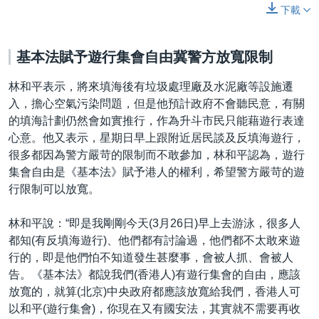
下載
基本法賦予遊行集會自由冀警方放寬限制
林和平表示，將來填海後有垃圾處理廠及水泥廠等設施遷
入，擔心空氣污染問題，但是他預計政府不會聽民意，有關
的填海計劃仍然會如實推行，作為升斗市民只能藉遊行表達
心意。他又表示，星期日早上跟附近居民談及反填海遊行，
很多都因為警方嚴苛的限制而不敢參加，林和平認為，遊行
集會自由是《基本法》賦予港人的權利，希望警方嚴苛的遊
行限制可以放寬。
林和平說：“即是我剛剛今天(3月26日)早上去游泳，很多人
都知(有反填海遊行)、他們都有討論過，他們都不太敢來遊
行的，即是他們怕不知道發生甚麼事，會被人抓、會被人
告。《基本法》都說我們(香港人)有遊行集會的自由，應該
放寬的，就算(北京)中央政府都應該放寬給我們，香港人可
以和平(遊行集會)，你現在又有國安法，其實就不需要再收