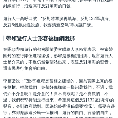
封線前行，沿途高呼反對填海的口號。
遊行人士高呼口號：“反對將軍澳再填海、反對132區填海、
反對6個厭惡性設施、我要清新空氣”等抗議口號。
帶領遊行人士形容
被枷鎖困綁
在隊頭帶領遊行的都會駅業委會聯絡人李栢棠表示，被索帶
圍封的遊行隊伍進程緩慢，形容是被枷鎖困綁，坦言遊行人
士是介意的，不過仍然希望站出來，表達反對填海的聲音，
還市民遊行集會的自由。
李栢棠說：“(遊行)進程是當相之緩慢的，因為實際上真的很
多框框、框著我們，亦都好像枷鎖一樣綁著我們，不過，我
們介不介意呢﹖是介意的﹗喜不喜歡呢﹖是不喜歡的﹗不
過，我們都堅持能走行出來，希望將這個反對132區(填海)的
聲音，令到政府聽到。因為始終香港係需要‘復常’、需要有遊
行，亦都應該還公民一個權利、遊行的自由、言論的自由，