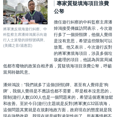
專家質疑填海項目浪費
公帑
擔任遊行糾察的中科監察主席潘
焯鴻接受傳媒訪問表示，今次遊
將軍澳反填海遊行糾察、中
行多了一個掛頸牌，他個人覺得
科監察主席潘焯鴻展示向遊
行人士派發的掛頸號碼牌。
是沒有意思，希望這些限制可以
(美國之音/湯惠芸)
放寬。他又表示，今次遊行反對
的將軍澳填海項目，涉及多個垃
圾處理的項目，他認為與當局減
低都市廢物的政策自相矛盾，質疑填海項目浪費公帑，呼籲
當局聆聽民意。
潘焯鴻說：“我們就多了這個(掛頸)牌、甚至有人覺得是‘狗
牌’，我個人覺得是不應該也都不需要，即是根本沒意思的，
限制(遊行人數)100人也是一個問題來的，希望這個逐漸放鬆
和改善。至於今日(遊行)主題就是反對(將軍澳)132區填海，
這個問題其實就是在規劃地政方面，政府現在的態度就是我
現在強勢政府，我現在就是絕對凌架性的了，所有事情都不