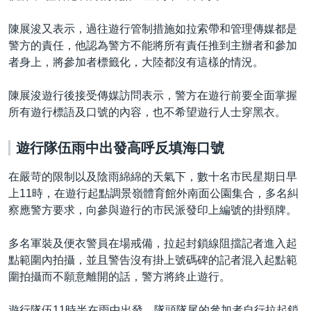
陳展浚又表示，過往遊行管制措施如拉索帶和管理傳媒都是
警方的責任，他認為警方不能將所有責任推到主辦者和參加
者身上，將參加者標籤化，大陸都沒有這樣的情況。
陳展浚遊行後接受傳媒訪問表示，警方在遊行前要全面掌握
所有遊行標語及口號的內容，也不希望遊行人士穿黑衣。
遊行隊伍雨中出發高呼反填海口號
在嚴苛的限制以及陰雨綿綿的天氣下，數十名市民星期日早
上11時，在遊行起點調景嶺體育館外南面公園集合，多名糾
察應警方要求，向參與遊行的市民派發印上編號的掛頸牌。
多名軍裝及便衣警員在場戒備，拉起封鎖線阻擋記者進入起
點範圍內拍攝，並且警告沒有掛上號碼碑的記者混入起點範
圍拍攝而不願意離開的話，警方將終止遊行。
遊行隊伍11時半在雨中出發，隊頭隊尾的參加者自行拉起鎖