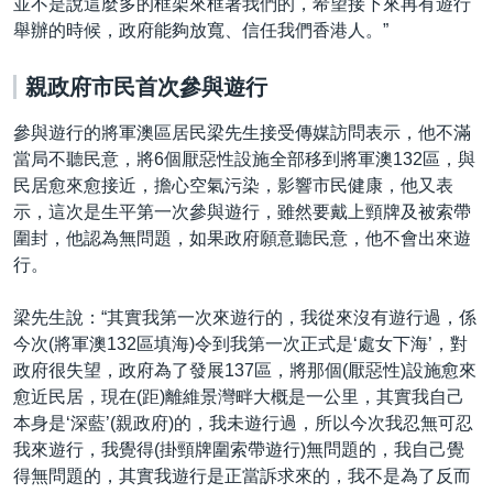
並不是說這麼多的框架來框著我們的，希望接下來再有遊行
舉辦的時候，政府能夠放寬、信任我們香港人。”
親政府市民首次參與遊行
參與遊行的將軍澳區居民梁先生接受傳媒訪問表示，他不滿
當局不聽民意，將6個厭惡性設施全部移到將軍澳132區，與
民居愈來愈接近，擔心空氣污染，影響市民健康，他又表
示，這次是生平第一次參與遊行，雖然要戴上頸牌及被索帶
圍封，他認為無問題，如果政府願意聽民意，他不會出來遊
行。
梁先生說：“其實我第一次來遊行的，我從來沒有遊行過，係
今次(將軍澳132區填海)令到我第一次正式是‘處女下海’，對
政府很失望，政府為了發展137區，將那個(厭惡性)設施愈來
愈近民居，現在(距)離維景灣畔大概是一公里，其實我自己
本身是‘深藍’(親政府)的，我未遊行過，所以今次我忍無可忍
我來遊行，我覺得(掛頸牌圍索帶遊行)無問題的，我自己覺
得無問題的，其實我遊行是正當訴求來的，我不是為了反而