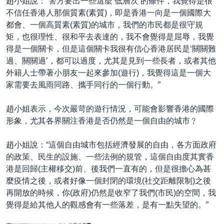
趙小姐說：“警方要出一些這麼‘低層次’的條件，我覺得是很
不信任香港人那個質素(素質)，即是香港一向是一個國際大
都會、一個高質素(素質)的城市，我們的市民都是很守規
矩，也很理性、很和平去表達的，我不會覺得是屈辱，我覺
得是一個關卡，但是這個關卡我很有信心香港居民是‘關關難
過、關關過’，都可以過度，尤其是見到一些長者，或者其他
外籍人士帶著小朋友一起來參加(遊行)，我覺得這是一個大
家需要去風雨同路、攜手同行的一個行動。”
趙小姐表示，今次嚴苛的遊行情況，可能會影響香港的國際
形象，尤其各界關注香港是否仍然是一個自由的城市﹖
趙小姐說：“這個自由城市包括經濟發展的自由，各方面政府
的政策、民生的設施、一些法例的規管，這個自由度其實香
港是回歸(主權移交)前、後我們一直有的，但是很擔心為甚
麼疫情之後，或者好像一個封閉的環境(社交距離限制)之後
再開放的時候，你(政府)仍然是收窄了我們(市民)的空間，我
覺得是給其他人的觀感會有一些落差，是有一點失望的。”