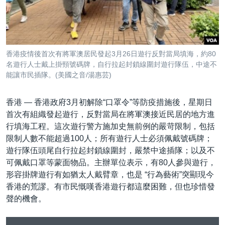
到
國際
檢
經貿
索
視頻
香港疫情後首次有將軍澳居民發起3月26日遊行反對當局填海，約80
音頻
每日視頻新聞
名遊行人士戴上掛頸號碼牌，自行拉起封鎖線圍封遊行隊伍，中途不
能讓市民插隊。(美國之音/湯惠芸)
VOA 60秒 (國際)
時事經緯
國語
美國專訊
新聞音頻
香港 —
香港政府3月初解除“口罩令”等防疫措施後，星期日
首次有組織發起遊行，反對當局在將軍澳接近民居的地方進
關注我們
視頻存檔
海外港人
行填海工程。這次遊行警方施加史無前例的嚴苛限制，包括
YOUTUBE頻道
港人港心
限制人數不能超過100人；所有遊行人士必須佩戴號碼牌；
遊行隊伍頭尾自行拉起封鎖線圍封，嚴禁中途插隊；以及不
美國透視
可佩戴口罩等蒙面物品。主辦單位表示，有80人參與遊行，
其他語言網站
建國史話
形容掛牌遊行有如猶太人戴臂章，也是 “行為藝術”突顯現今
香港的荒謬。有市民慨嘆香港遊行都這麼困難，但也珍惜發
廣播節目表
聲的機會。