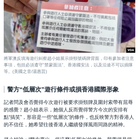
將軍澳反填海遊行糾察趙小姐展示掛頸號碼牌背面，印有參加者注意
事項，包括必須遵守”禁蒙面法”、香港國安法，以及沿途不可以插隊
等。(美國之音/湯惠芸)
警方“
低層次”
遊行條件或損香港國際形象
記者問及會否覺得今次遊行被要求掛頸牌及圍封索帶有屈辱
的感覺﹖趙小姐表示，她個人反而覺得警方今次的安排有
點“搞笑”，形容是一些“低層次”的條件，也反映警方對香港人
的不信任，她希望往後香港人繼續發揮風雨同路的精神。