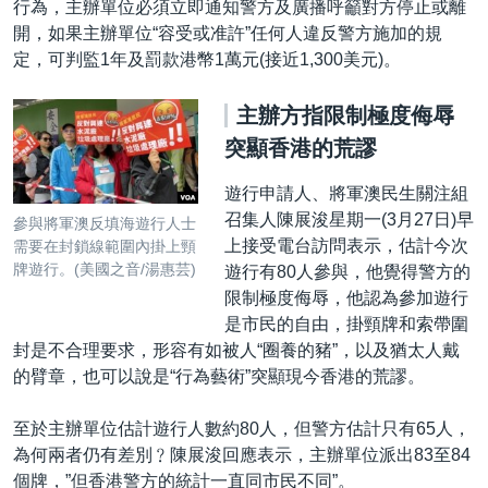
行為，主辦單位必須立即通知警方及廣播呼籲對方停止或離
開，如果主辦單位“容受或准許”任何人違反警方施加的規
定，可判監1年及罰款港幣1萬元(接近1,300美元)。
主辦方指限制極度侮辱
突顯香港的荒謬
遊行申請人、將軍澳民生關注組
召集人陳展浚星期一(3月27日)早
參與將軍澳反填海遊行人士
上接受電台訪問表示，估計今次
需要在封鎖線範圍內掛上頸
牌遊行。(美國之音/湯惠芸)
遊行有80人參與，他覺得警方的
限制極度侮辱，他認為參加遊行
是市民的自由，掛頸牌和索帶圍
封是不合理要求，形容有如被人“圈養的豬”，以及猶太人戴
的臂章，也可以說是“行為藝術”突顯現今香港的荒謬。
至於主辦單位估計遊行人數約80人，但警方估計只有65人，
為何兩者仍有差別﹖陳展浚回應表示，主辦單位派出83至84
個牌，”但香港警方的統計一直同市民不同”。