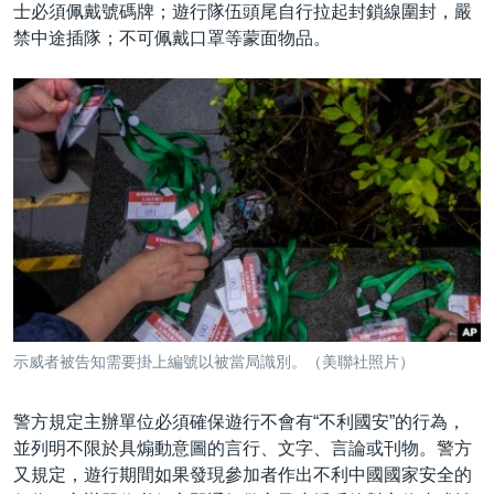
士必須佩戴號碼牌；遊行隊伍頭尾自行拉起封鎖線圍封，嚴
禁中途插隊；不可佩戴口罩等蒙面物品。
示威者被告知需要掛上編號以被當局識別。（美聯社照片）
警方規定主辦單位必須確保遊行不會有“不利國安”的行為，
並列明不限於具煽動意圖的言行、文字、言論或刊物。警方
又規定，遊行期間如果發現參加者作出不利中國國家安全的