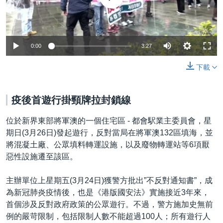
0:00
3:27
下載
疫後首遊行掛頸牌拉封鎖線
位於新界東部將軍澳的一個住宅區 - 都會駅業主委員會，星
期日(3月26日)發起遊行，反對當局在將軍澳132區填海，並
將混凝土廠、公眾填料轉運設施，以及廢物轉運站等6項厭
惡性設施遷至該區。
主辦單位上星期五(3月24日)獲警方批出”不反對通知書”，成
為新冠肺炎疫情後，也是《港版國安法》實施接近3年來，
首個涉及反對政府政策的公眾遊行。不過，警方施加史無前
例的嚴苛限制，包括限制人數不能超過100人；所有遊行人