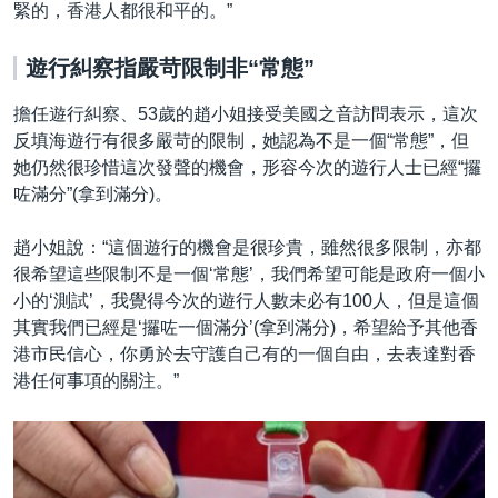
緊的，香港人都很和平的。”
遊行糾察指嚴苛限制非“常態”
擔任遊行糾察、53歲的趙小姐接受美國之音訪問表示，這次
反填海遊行有很多嚴苛的限制，她認為不是一個“常態”，但
她仍然很珍惜這次發聲的機會，形容今次的遊行人士已經“攞
咗滿分”(拿到滿分)。
趙小姐說：“這個遊行的機會是很珍貴，雖然很多限制，亦都
很希望這些限制不是一個‘常態’，我們希望可能是政府一個小
小的‘測試’，我覺得今次的遊行人數未必有100人，但是這個
其實我們已經是‘攞咗一個滿分’(拿到滿分)，希望給予其他香
港市民信心，你勇於去守護自己有的一個自由，去表達對香
港任何事項的關注。”