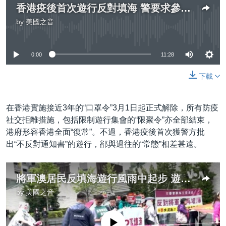
香港疫後首次遊行反對填海 警要求參加者掛號碼牌圍封鎖線 市民感難過
by
美國之音
No media source currently available
0:00
11:28
下載
在香港實施接近3年的“口罩令”3月1日起正式解除，所有防疫
社交拒離措施，包括限制遊行集會的“限聚令”亦全部結束，
港府形容香港全面“復常”。不過，香港疫後首次獲警方批
出“不反對通知書”的遊行，郤與過往的“常態”相差甚遠。
將軍澳居民反填海遊行風雨中起步 遊行人士自行圍封鎖線
by
美國之音
No media source currently available