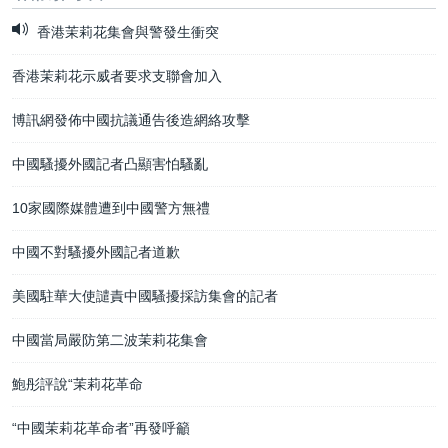
香港茉莉花集會與警發生衝突
香港茉莉花示威者要求支聯會加入
博訊網發佈中國抗議通告後造網絡攻擊
中國騷擾外國記者凸顯害怕騷亂
10家國際媒體遭到中國警方無禮
中國不對騷擾外國記者道歉
美國駐華大使譴責中國騷擾採訪集會的記者
中國當局嚴防第二波茉莉花集會
鮑彤評說“茉莉花革命
“中國茉莉花革命者”再發呼籲