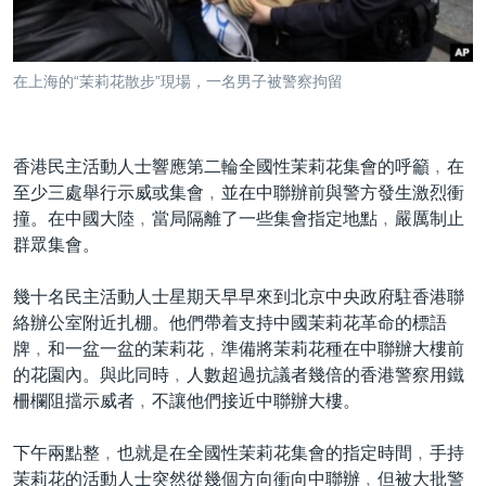
到
國際
檢
經貿
索
在上海的“茉莉花散步”現場，一名男子被警察拘留
視頻
音頻
每日視頻新聞
香港民主活動人士響應第二輪全國性茉莉花集會的呼籲﹐在
VOA 60秒 (國際)
時事經緯
至少三處舉行示威或集會﹐並在中聯辦前與警方發生激烈衝
國語
美國專訊
新聞音頻
撞。在中國大陸﹐當局隔離了一些集會指定地點﹐嚴厲制止
群眾集會。
關注我們
視頻存檔
海外港人
YOUTUBE頻道
港人港心
幾十名民主活動人士星期天早早來到北京中央政府駐香港聯
絡辦公室附近扎棚。他們帶着支持中國茉莉花革命的標語
美國透視
牌﹐和一盆一盆的茉莉花﹐準備將茉莉花種在中聯辦大樓前
其他語言網站
建國史話
的花園內。與此同時﹐人數超過抗議者幾倍的香港警察用鐵
柵欄阻擋示威者﹐不讓他們接近中聯辦大樓。
廣播節目表
下午兩點整﹐也就是在全國性茉莉花集會的指定時間﹐手持
茉莉花的活動人士突然從幾個方向衝向中聯辦﹐但被大批警