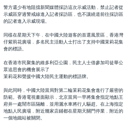
警方還少有地阻擋新聞媒體採訪這次示威活動﹐禁止記者從
示威區穿過警戒線進入記者採訪區﹐也不讓繞道前往採訪區
的記者進入示威現場。
同樣在星期天下午﹐在中國大陸遊客的首選風景區﹑香港灣
仔紫荊花廣場﹐多名民主活動人士打出了支持中國茉莉花集
會的標語。
在香港市民聚集的維多利亞公園﹐民主人士借參加司徒華公
眾追思會的機會展示了
茉莉花和聲援中國大陸民主運動的標語牌。
與此同時﹐中國大陸當局對第二輪茉莉花集會進行了嚴密的
防範。香港電視畫面顯示﹐北京當局一早將集會指定地點王
府井一處鬧市區隔離﹐並用灑水車將行人驅趕。在上海指定
地點人民廣場﹐附近幾家店鋪都在星期天關門停業﹐附近的
一個地鐵站被關閉。