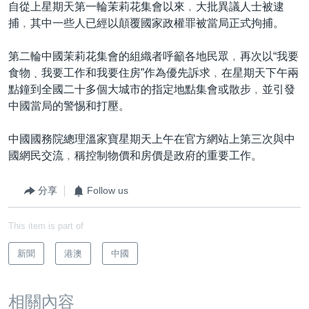
自從上星期天第一輪茉莉花集會以來﹐大批異議人士被逮
捕﹐其中一些人已經以顛覆國家政權罪被當局正式拘捕。
第二輪中國茉莉花集會的組織者呼籲各地民眾﹐再次以“我要
食物﹑我要工作和我要住房”作為優先訴求﹐在星期天下午兩
點鐘到全國二十多個大城市的指定地點集會或散步﹐並引發
中國當局的警惕和打壓。
中國國務院總理溫家寶星期天上午在官方網站上第三次與中
國網民交流﹐稱控制物價和房價是政府的重要工作。
分享
Follow us
This item is part of
新聞
港澳
中國
相關內容