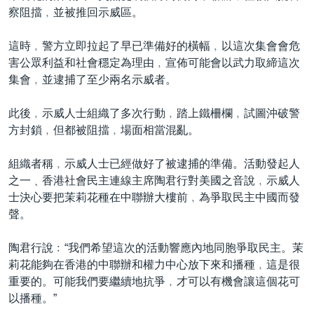
察阻擋﹐並被推回示威區。
這時﹐警方立即拉起了早已準備好的橫幅﹐以這次集會會危
害公眾利益和社會穩定為理由﹐宣佈可能會以武力取締這次
集會﹐並逮捕了至少兩名示威者。
此後﹐示威人士組織了多次行動﹐踏上鐵柵欄﹐試圖沖破警
方封鎖﹐但都被阻擋﹐場面相當混亂。
組織者稱﹐示威人士已經做好了被逮捕的準備。活動發起人
之一﹑香港社會民主連線主席陶君行對美國之音說﹐示威人
士決心要把茉莉花種在中聯辦大樓前﹐為爭取民主中國而發
聲。
陶君行說﹕“我們希望這次的活動響應內地同胞爭取民主。茉
莉花能夠在香港的中聯辦和權力中心放下來和播種﹐這是很
重要的。可能我們要繼續地抗爭﹐才可以有機會讓這個花可
以播種。”