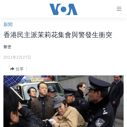
無
障
礙
新聞
主頁
鏈
香港民主派茉莉花集會與警發生衝突
接
美國大選2024
黎堡
跳
港澳
轉
2011年2月27日
台灣
到
內
分享
美中關係
容
海外港人
跳
轉
新聞自由
到
揭謊頻道
導
航
美國
跳
中國
轉