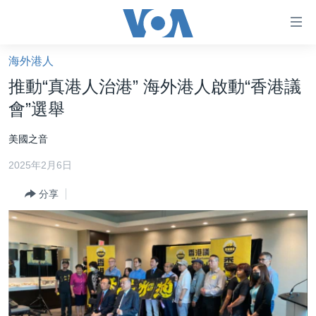
無
障
礙
海外港人
主頁
鏈
推動“真港人治港” 海外港人啟動“香港議
接
美國大選2024
會”選舉
跳
港澳
轉
美國之音
台灣
到
2025年2月6日
內
美中關係
容
分享
海外港人
跳
轉
新聞自由
到
揭謊頻道
導
航
美國
跳
中國
轉