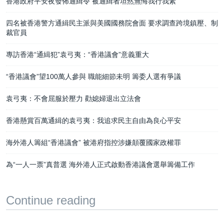
香港政府平安夜發佈通緝令 被通緝者坦然無悔我行我素
四名被香港警方通緝民主派與美國國務院會面 要求調查跨境鎮壓、制
裁官員
專訪香港“通緝犯”袁弓夷：“香港議會”意義重大
“香港議會”望100萬人參與 職能細節未明 籌委人選有爭議
袁弓夷：不會屈服於壓力 勸媳婦退出立法會
香港懸賞百萬通緝的袁弓夷：我追求民主自由為良心平安
海外港人籌組“香港議會” 被港府指控涉嫌顛覆國家政權罪
為“一人一票”真普選 海外港人正式啟動香港議會選舉籌備工作
Continue reading