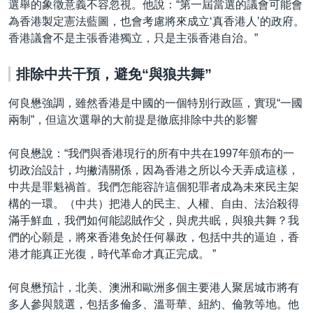
選舉的象徵意義不容忽視。他說：“第一屆當選的議會可能會
為香港製定憲法藍圖，也會考慮將來成立‘真香港人’的政府。
香港議會不是主張香港獨立，只是主張香港自治。”
排除中共干預，避免“與狼共舞”
何良懋強調，雖然香港是中國的一個特別行政區，實現“一國
兩制”，但這次選舉的大前提是徹底排除中共的影響
何良懋說：“我們與香港現行的所有中共在1997年頒布的一
切政治設計，均撇清關係，因為香港之所以今天弄成這樣，
中共是罪魁禍首。我們怎能容許這個犯罪者成為未來民主架
構的一環。（中共）把港人的民主、人權、自由、法治殺得
滿手鮮血，我們如何能認賊作父，與虎共眠，與狼共舞？我
們的心願是，將來香港免於任何暴政，包括中共的逼迫，香
港才能真正光復，時代革命才真正完成。 ”
何良懋預計，北美、澳洲和歐洲多個主要港人聚居城市將有
多人參與競選，包括多倫多、溫哥華、紐約、倫敦等地。他