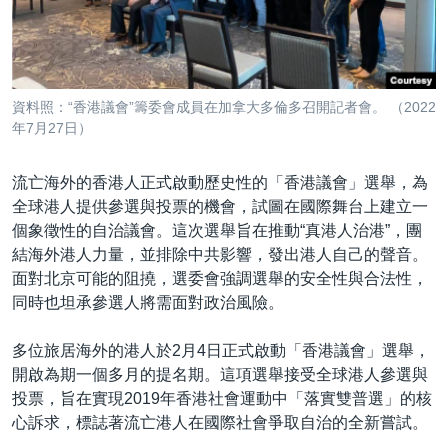
到
國際
檢
經貿
索
視頻
資料照：“香港議會”籌委會成員在加拿大多倫多召開記者會。 （2022
音頻
每日視頻新聞
年7月27日）
VOA 60秒 (國際)
時事經緯
國語
流亡海外的香港人正式啟動歷史性的「香港議會」選舉，為
美國專訊
新聞音頻
全球港人提供參選與投票的機會，試圖在國際舞台上建立一
個象徵性的自治議會。這次選舉旨在推動“真港人治港”，團
關注我們
視頻存檔
海外港人
結海外港人力量，並排除中共影響，發出港人自己的聲音。
YOUTUBE頻道
港人港心
面對北京可能的阻撓，選委會強調選舉的安全性與合法性，
同時也坦承參選人將需面對政治風險。
美國透視
其他語言網站
建國史話
多位旅居海外的港人於2月4日正式啟動「香港議會」選舉，
開啟為期一個多月的提名期。這項選舉接受全球港人參選與
廣播節目表
投票，旨在實現2019年香港社會運動中「落實雙普選」的核
心訴求，標誌著流亡港人在國際社會爭取自治的全新嘗試。