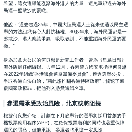
希望，這次選舉能凝聚海外港人的力量，避免重蹈過去海外
民運一盤散沙的覆轍。
他說：“過去超過35年，中國大陸民運人士從未想過以民主選
舉的方法組織有心人對抗極權。30多年來，海外民運都是一
盤散沙。港人應該爭氣，吸取教訓，不能重蹈海外民運的覆
徹。”
身為加拿大公民的何良懋是新聞工作者，曾為《星島日報》
海外版擔任總編輯。去年12月，香港警方國安處指控何良懋
在2022年組織“香港議會選舉籌備委員會”，透過選舉公投，
爭取香港自決自治，“藉此想推翻香港特區政府”，觸犯了顛
覆國家政權罪，把他列入懸賞通緝名單。
參選需承受政治風險，北京或將阻撓
根據何良懋介紹，計劃在下月底舉行的選舉將採用首創的手
機投票應用程序(APP)，在確保投票順利的同時也著重保障
選民的隱私，但他承認，參選者將承擔一定風險。