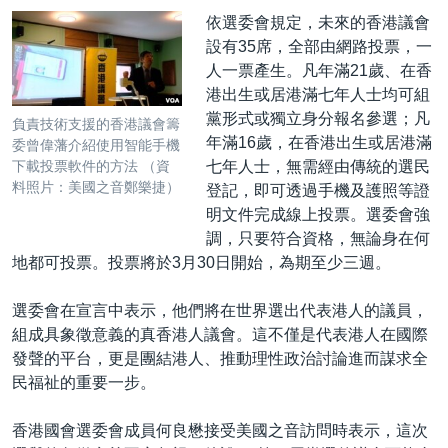
依選委會規定，未來的香港議會
設有35席，全部由網路投票，一
人一票產生。凡年滿21歲、在香
港出生或居港滿七年人士均可組
黨形式或獨立身分報名參選；凡
負責技術支援的香港議會籌
年滿16歲，在香港出生或居港滿
委曾偉藩介紹使用智能手機
七年人士，無需經由傳統的選民
下載投票軟件的方法 （資
料照片：美國之音鄭樂捷）
登記，即可透過手機及護照等證
明文件完成線上投票。選委會強
調，只要符合資格，無論身在何
地都可投票。投票將於3月30日開始，為期至少三週。
選委會在宣言中表示，他們將在世界選出代表港人的議員，
組成具象徵意義的真香港人議會。這不僅是代表港人在國際
發聲的平台，更是團結港人、推動理性政治討論進而謀求全
民福祉的重要一步。
香港國會選委會成員何良懋接受美國之音訪問時表示，這次