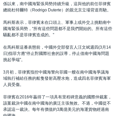
係以來，南中國海緊張局勢持續升級，這與他的前任菲律賓
總統杜特爾特（Rodrigo Duterte）的親北京立場背道而馳。
馬科斯表示，菲律賓未在口頭上、軍事上或外交上挑動南中
國海緊張局勢，“所有這些問題都不是我們開始的。所有這些
騷亂都不是菲律賓造成的。”
在馬科斯這番表態前，中國外交部發言人汪文斌週四(3月14
日)指菲方應“停止對國際社會的誤導，停止借南中國海問題
挑起爭端”。
3月初，菲律賓指控中國海警向菲國一艘在南中國海爭議海
域執行補給任務的船隻發射高壓水炮，造成四名菲律賓海軍
人員受傷。
菲律賓在2016年贏得了一項具有里程碑意義的國際仲裁案，
該案裁決中國在南中國海的廣泛主張無效。不過，中國從不
承認這一裁決。每年有價值約3萬億美元的海運貨物經過南
中國海。