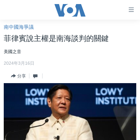
無
障
礙
南中國海爭議
主頁
鏈
菲律賓說主權是南海談判的關鍵
接
美國大選2024
美國之音
跳
港澳
轉
2024年3月16日
台灣
到
內
分享
美中關係
容
海外港人
跳
轉
新聞自由
到
揭謊頻道
導
航
美國
跳
中國
轉