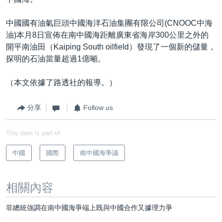
中國國有油氣巨頭中國海洋石油集團有限公司(CNOOC中海
油)本月8日宣佈在南中國海距離廣東省海岸300公里之外的
開平南油田（Kaiping South oilfield）發現了一個新的儲量，
探明的石油當量超過1億噸。
（本文依據了路透社的報導。）
分享
Follow us
This item is part of
中國
國際
南中國海爭議
相關內容
菲總統強調在南中國海爭端上既與中國合作又據理力爭