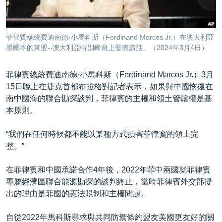
到
國際
檢
經貿
索
菲律賓總統費迪南德·小馬科斯（Ferdinand Marcos Jr.）在澳大利亞
視頻
墨爾本的東盟--澳大利亞特別峰會上發表講話。（2024年3月4日）
音頻
每日視頻新聞
菲律賓總統費迪南德·小馬科斯（Ferdinand Marcos Jr.）3月
VOA 60秒 (國際)
時事經緯
15日晚上在捷克首都布拉格對記者表示，如果與中國恢復在
國語
美國專訊
新聞音頻
南中國海的聯合勘探談判，菲律賓的主權和領土管轄權是基
本原則。
關注我們
視頻存檔
海外港人
YOUTUBE頻道
港人港心
“我們在任何時候都不能以某種方式損害菲律賓的領土完
整。”
美國透視
其他語言網站
建國史話
在菲律賓和中國承諾合作4年後，2022年菲中兩國就菲律賓
專屬經濟區聯合能源勘探的談判終止，當時菲律賓外交部提
廣播節目表
出的理由是菲國的憲法限制和主權問題。
自從2022年馬科斯尋求與共同防禦條約盟友美國更友好的關