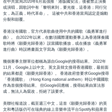
在中共當局2020年6月底強推「港版國安法」後被禁止演奏
或演唱，因歌詞中有「黎明來到，要光復，這香港；同行兒
女，為正義，時代革命」。 這被中共和香港當局認定是煽動
分裂和顛覆。
香港沒有國歌，官方代表歌曲使用中共的國歌《義勇軍進行
曲》。 自2022年以來，在數項國際運動賽事上為香港隊奏國
歌時將《願榮光歸香港》誤當國歌播放，或在播放《義勇軍
進行曲》時誤將畫面文字寫為《願榮光歸香港》。
幾個賽事主辦單位都稱為源自Google的搜尋結果。 2022年
11月，Google上以中文、英文及韓文搜尋香港國歌，最前面
的結果都是《願榮光歸香港》。 香港政府曾要求Google搜尋
「香港國歌」（Hong Kong national anthem）時以中國國歌
作為首個搜尋結果。 但Google回應稱，搜尋結果由算法形
成，無法人為竄改，拒絕了該要求。
美聯社報道說，截至週三中文，這首《願榮光歸香港》的英
文和粵語版仍可在瑞典的線上音樂串流平台Spotify和蘋果音