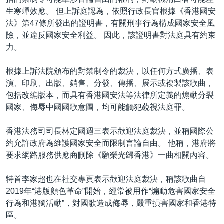
生寒蟬效應。 但上訴庭認為，依照行政長官根據《香港國安
法》第47條所發出的證明書，有關刑事行為構成國家安全風
險，並違反國家安全利益。 因此，該證明書對法庭具有約束
力。
根據上訴法院頒布的對禁制令的裁決，以任何方式廣播、表
演、印刷、出版、銷售、分發、傳播、展示或複製該歌曲，
包括改編版本，而具有香港國安法等法律所定義的煽動分裂
國家、侮辱中國國歌意圖，均可能觸犯藐視法庭罪。
香港法務司司長林定國週三表示歡迎法庭裁決，並稱國際公
約允許政府為維護國家安全而限制言論自由。 他稱，港府將
要求網路服務供應商刪除《願榮光歸香港》一曲相關內容。
特首李家超也在社交專頁表示歡迎法庭裁決，稱該歌曲自
2019年“港版顏色革命”開始，經常被用作“煽動危害國家安全
行為和港獨活動”，對國歌造成侮辱，嚴重損害國家和香港特
區。