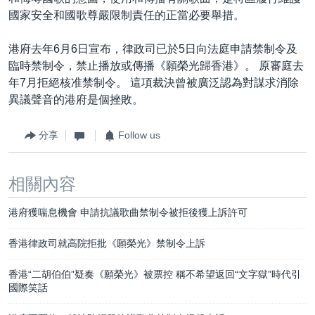
國家安全和國歌尊嚴限制責任的正當必要舉措。
港府去年6月6日宣布，律政司已於5日向法庭申請禁制令及
臨時禁制令，禁止播放或傳播《願榮光歸香港》。 原審庭去
年7月拒絕核准禁制令。 這項裁決曾被廣泛認為對謀求消除
異議聲音的港府是個挫敗。
分享
Follow us
相關內容
港府獲喘息機會 申請抗議歌曲禁制令被拒後獲上訴許可
香港律政司就高院拒批《願榮光》禁制令上訴
香港“二胡伯伯”疑奏《願榮光》被票控 稱不希望返回“文字獄”時代引
國際笑話