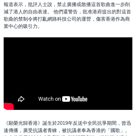
報道表示，批評人士說，禁止廣播或散播這首歌曲進一步削
減了港人的自由表達。 他們還警告，批准港府提出的對這首
歌曲的禁制令將打亂網路科技公司的運營，傷害香港作為商
業中心的吸引力。
《願榮光歸香港》誕生於2019年反送中全民抗爭期間，曾迅
速傳播，廣受抗議者青睞，被抗議者奉為香港的「國歌」。