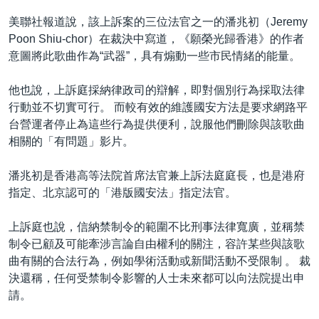
美聯社報道說，該上訴案的三位法官之一的潘兆初（Jeremy
Poon Shiu-chor）在裁決中寫道，《願榮光歸香港》的作者
意圖將此歌曲作為“武器”，具有煽動一些市民情緒的能量。
他也說，上訴庭採納律政司的辯解，即對個別行為採取法律
行動並不切實可行。 而較有效的維護國安方法是要求網路平
台營運者停止為這些行為提供便利，說服他們刪除與該歌曲
相關的「有問題」影片。
潘兆初是香港高等法院首席法官兼上訴法庭庭長，也是港府
指定、北京認可的「港版國安法」指定法官。
上訴庭也說，信納禁制令的範圍不比刑事法律寬廣，並稱禁
制令已顧及可能牽涉言論自由權利的關注，容許某些與該歌
曲有關的合法行為，例如學術活動或新聞活動不受限制 。 裁
決還稱，任何受禁制令影響的人士未來都可以向法院提出申
請。