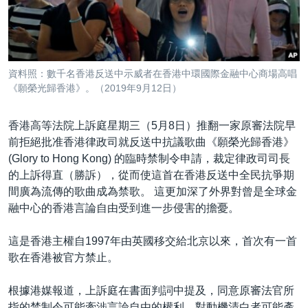
到
國際
檢
經貿
索
視頻
資料照：數千名香港反送中示威者在香港中環國際金融中心商場高唱
音頻
每日視頻新聞
《願榮光歸香港》。（2019年9月12日）
VOA 60秒 (國際)
時事經緯
國語
香港高等法院上訴庭星期三（5月8日）推翻一家原審法院早
美國專訊
新聞音頻
前拒絕批准香港律政司就反送中抗議歌曲《願榮光歸香港》
(Glory to Hong Kong) 的臨時禁制令申請，裁定律政司司長
關注我們
視頻存檔
海外港人
的上訴得直（勝訴），從而使這首在香港反送中全民抗爭期
YOUTUBE頻道
港人港心
間廣為流傳的歌曲成為禁歌。 這更加深了外界對曾是全球金
融中心的香港言論自由受到進一步侵害的擔憂。
美國透視
其他語言網站
建國史話
這是香港主權自1997年由英國移交給北京以來，首次有一首
歌在香港被官方禁止。
廣播節目表
根據港媒報道，上訴庭在書面判詞中提及，同意原審法官所
指的禁制令可能牽涉言論自由的權利，對動機清白者可能產