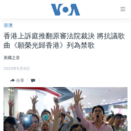
無
障
礙
港澳
主頁
鏈
香港上訴庭推翻原審法院裁決 將抗議歌
接
美國大選2024
曲《願榮光歸香港》列為禁歌
跳
港澳
轉
美國之音
台灣
到
2024年5月9日
內
美中關係
容
分享
海外港人
跳
轉
新聞自由
到
揭謊頻道
導
航
美國
跳
中國
轉