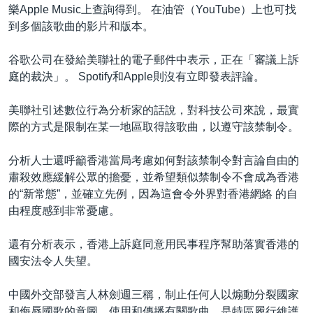
樂Apple Music上查詢得到。 在油管（YouTube）上也可找
到多個該歌曲的影片和版本。
谷歌公司在發給美聯社的電子郵件中表示，正在「審議上訴
庭的裁決」。 Spotify和Apple則沒有立即發表評論。
美聯社引述數位行為分析家的話說，對科技公司來說，最實
際的方式是限制在某一地區取得該歌曲，以遵守該禁制令。
分析人士還呼籲香港當局考慮如何對該禁制令對言論自由的
肅殺效應緩解公眾的擔憂，並希望類似禁制令不會成為香港
的“新常態”，並確立先例，因為這會令外界對香港網絡 的自
由程度感到非常憂慮。
還有分析表示，香港上訴庭同意用民事程序幫助落實香港的
國安法令人失望。
中國外交部發言人林劍週三稱，制止任何人以煽動分裂國家
和侮辱國歌的意圖，使用和傳播有關歌曲，是特區履行維護