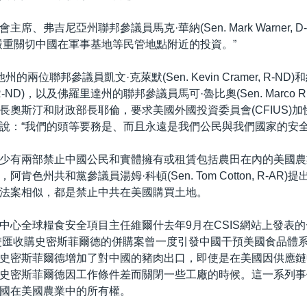
席、弗吉尼亞州聯邦參議員馬克·華納(Sen. Mark Warner, D
嚴重關切中國在軍事基地等民管地點附近的投資。”
兩位聯邦參議員凱文·克萊默(Sen. Kevin Cramer, R-ND)和
n, R-ND)，以及佛羅里達州的聯邦參議員馬可·魯比奧(Sen. Marco Rub
長奧斯汀和財政部長耶倫，要求美國外國投資委員會(CFIUS)
說：“我們的頭等要務是、而且永遠是我們公民與我們國家的安全
少有兩部禁止中國公民和實體擁有或租賃包括農田在內的美國農
肯色州共和黨參議員湯姆·科頓(Sen. Tom Cotton, R-AR
法案相似，都是禁止中共在美國購買土地。
中心全球糧食安全項目主任維爾什去年9月在CSIS網站上發表
年雙匯收購史密斯菲爾德的併購案曾一度引發中國干預美國食品體
史密斯菲爾德增加了對中國的豬肉出口，即使是在美國因供應鏈
史密斯菲爾德因工作條件差而關閉一些工廠的時候。這一系列事
國在美國農業中的所有權。