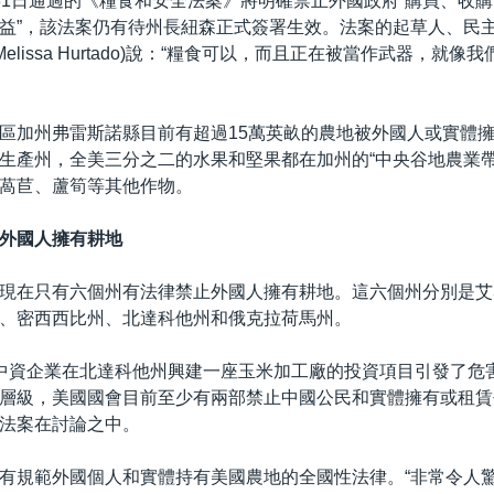
31日通過的《糧食和安全法案》將明確禁止外國政府“購買、收
益”，該法案仍有待州長紐森正式簽署生效。法案的起草人、民
Melissa Hurtado)說：“糧食可以，而且正在被當作武器，就
區加州弗雷斯諾縣目前有超過15萬英畝的農地被外國人或實體
生產州，全美三分之二的水果和堅果都在加州的“中央谷地農業帶
萵苣、蘆筍等其他作物。
外國人擁有耕地
現在只有六個州有法律禁止外國人擁有耕地。這六個州分別是艾
、密西西比州、北達科他州和俄克拉荷馬州。
中資企業在北達科他州興建一座玉米加工廠的投資項目引發了危
層級，美國國會目前至少有兩部禁止中國公民和實體擁有或租賃
法案在討論之中。
有規範外國個人和實體持有美國農地的全國性法律。“非常令人