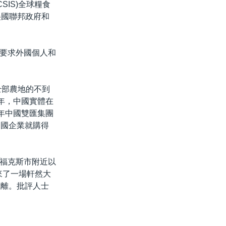
IS)全球糧食
是美國聯邦政府和
要求外國個人和
全部農地的不到
年，中國實體在
3年中國雙匯集團
，中國企業就購得
福克斯市附近以
來了一場軒然大
距離。批評人士