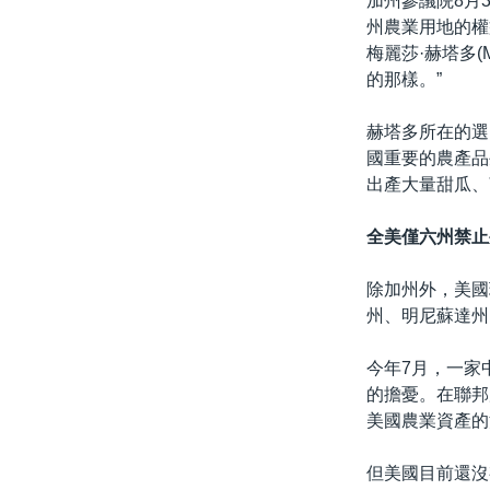
加州參議院8月
州農業用地的權
梅麗莎·赫塔多(
的那樣。”
赫塔多所在的選
國重要的農產品
出產大量甜瓜、
全美僅六州禁止
除加州外，美國
州、明尼蘇達州
今年7月，一家
的擔憂。在聯邦
美國農業資產的
但美國目前還沒