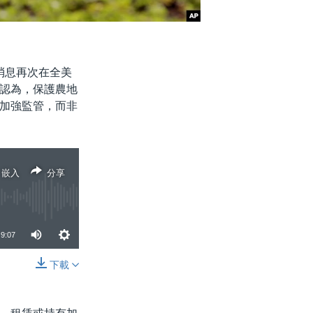
消息再次在全美
認為，保護農地
加強監管，而非
嵌入
分享
9:07
下載
分享