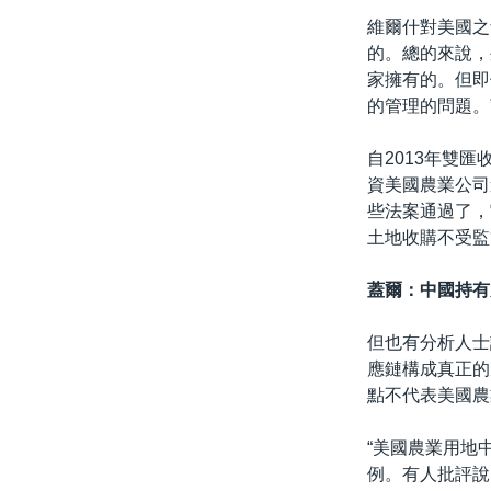
維爾什對美國之
的。總的來說，
家擁有的。但即
的管理的問題。
自2013年雙
資美國農業公司
些法案通過了，
土地收購不受監
蓋爾：中國持有
但也有分析人士
應鏈構成真正的威
點不代表美國農
“美國農業用地
例。有人批評說