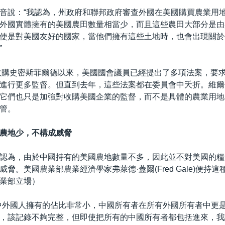
音說：“我認為，州政府和聯邦政府審查外國在美國購買農業用
外國實體擁有的美國農田數量相當少，而且這些農田大部分是由
使是對美國友好的國家，當他們擁有這些土地時，也會出現關於
”
匯收購史密斯菲爾德以來，美國國會議員已經提出了多項法案，要
進行更多監督。但直到去年，這些法案都在委員會中夭折。維爾
它們也只是加強對收購美國企業的監督，而不是具體的農業用地
管。
農地少，不構成威脅
認為，由於中國持有的美國農地數量不多，因此並不對美國的糧
脅。美國農業部農業經濟學家弗萊德·蓋爾(Fred Gale)便持
業部立場）
中外國人擁有的佔比非常小，中國所有者在所有外國所有者中更
，該記錄不夠完整，但即使把所有的中國所有者都包括進來，我