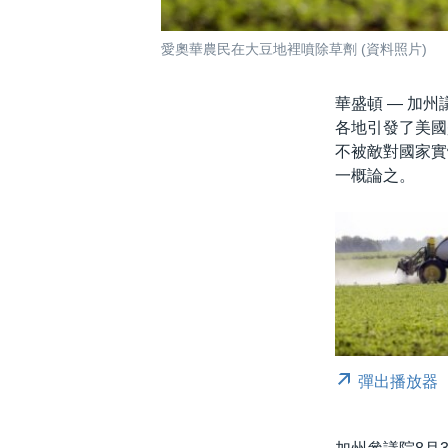
愛奧華農民在大豆地裡噴除草劑 (資料照片)
華盛頓 —
加州
各地引發了美國
不被敵對國家實
一概論之。
彈出播放器