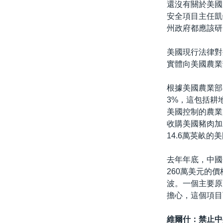
還沒有關於美國
安全項目主任凱特
州政府都應該研
美國現行法律對
實體向美國農業
根據美國農業部
3%，這包括耕
美國控制的農業用
收購美國豬肉加工
14.6萬英畝的
去年年底，中國
260萬美元的
波。一個主要原
擔心，這個項目
維爾什：禁止中