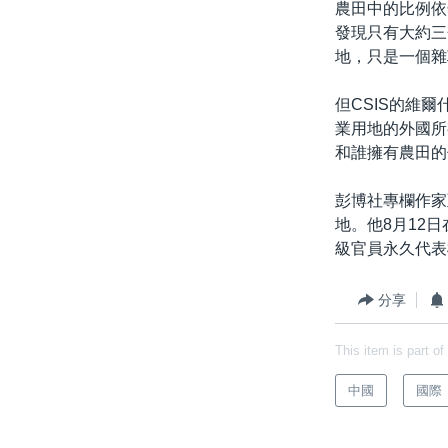
農田中的比例依
發現只有大約三
地，只是一個雜
但CSIS的維
業用地的外國所
和誰擁有農田的
彭博社專欄作家亞
地。他8月12
級官員永久代表
分享
This item is part of
中國
國際