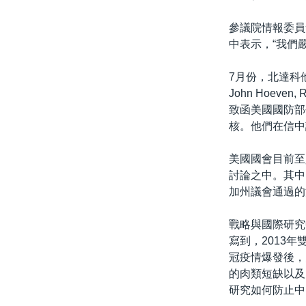
參議院情報委員會主
中表示，“我們
7月份，北達科他州的
John Hoeve
致函美國國防部
核。他們在信中
美國國會目前至
討論之中。其中，阿
加州議會通過的
戰略與國際研究
寫到，2013
冠疫情爆發後，
的肉類短缺以及
研究如何防止中