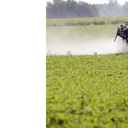
國際
到
檢
經貿
索
視頻
音頻
每日視頻新聞
VOA 60秒 (國際)
時事經緯
美國專訊
新聞音頻
視頻存檔
海外港人
YOUTUBE頻道
港人港心
美國透視
建國史話
廣播節目表