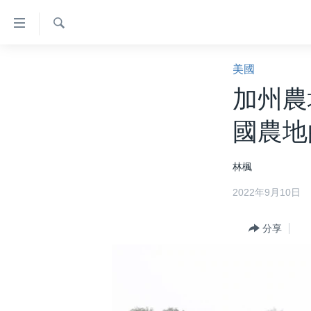
無
障
礙
檢
主頁
索
美國
鏈
美國大選2024
加州農
接
港澳
跳
國農地
轉
台灣
到
美中關係
林楓
內
容
海外港人
2022年9月10日
跳
新聞自由
轉
分享
到
揭謊頻道
導
美國
航
跳
中國
轉