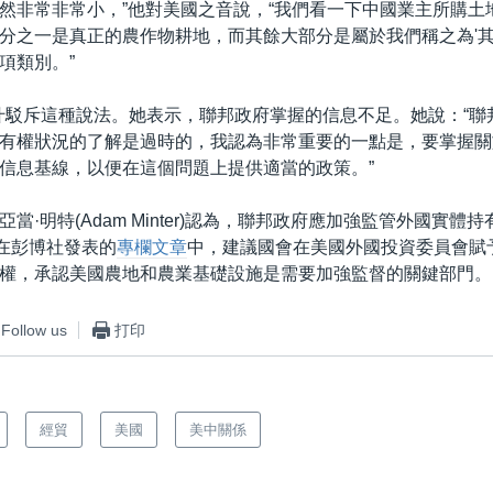
然非常非常小，”他對美國之音說，“我們看一下中國業主所購土
分之一是真正的農作物耕地，而其餘大部分是屬於我們稱之為'
項類別。”
爾什駁斥這種說法。她表示，聯邦政府掌握的信息不足。她說：“聯
有權狀況的了解是過時的，我認為非常重要的一點是，要掌握關
信息基線，以便在這個問題上提供適當的政策。”
當·明特(Adam Minter)認為，聯邦政府應加強監管外國實體
日在彭博社發表的
專欄文章
中，建議國會在美國外國投資委員會賦
權，承認美國農地和農業基礎設施是需要加強監督的關鍵部門。
Follow us
打印
經貿
美國
美中關係