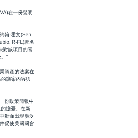
-VA)在一份聲明
約翰·霍文(Sen.
io, R-FL)聯名
加快對該項目的審
。”
業資產的法案在
)提出的議案內容與
的一份政策簡報中
系的擔憂。在新
中斷而出現廣泛
件促使美國國會