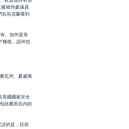
購、租賃或持有加
主黨籍州參議員
像我們在烏克蘭看到
擁有。加州是美
”種植，該州也
奧瓦州、夏威夷
害美國國家安全
包括農田在內的
驚訝的是，目前