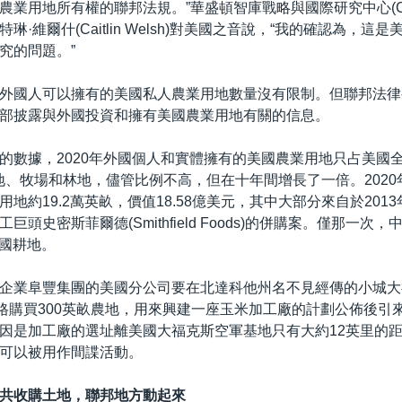
農業用地所有權的聯邦法規。”華盛頓智庫戰略與國際研究中心(CS
琳·維爾什(Caitlin Welsh)對美國之音說，“我的確認為，這
究的問題。”
外國人可以擁有的美國私人農業用地數量沒有限制。但聯邦法律
部披露與外國投資和擁有美國農業用地有關的信息。
的數據，2020年外國個人和實體擁有的美國農業用地只占美國
地、牧場和林地，儘管比例不高，但在十年間增長了一倍。2020
地約19.2萬英畝，價值18.58億美元，其中大部分來自於201
巨頭史密斯菲爾德(Smithfield Foods)的併購案。僅那一次
美國耕地。
企業阜豐集團的美國分公司要在北達科他州名不見經傳的小城大
價格購買300英畝農地，用來興建一座玉米加工廠的計劃公佈後引
因是加工廠的選址離美國大福克斯空軍基地只有大約12英里的
可以被用作間諜活動。
共收購土地，聯邦地方動起來