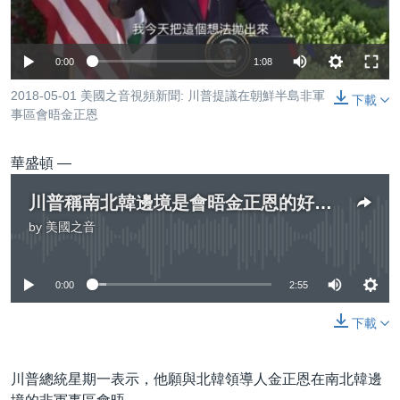
到
國際
檢
經貿
索
0:00
1:08
視頻
2018-05-01 美國之音視頻新聞: 川普提議在朝鮮半島非軍
下載
音頻
每日視頻新聞
事區會晤金正恩
VOA 60秒 (國際)
時事經緯
國語
華盛頓 —
美國專訊
新聞音頻
川普稱南北韓邊境是會晤金正恩的好地點
關注我們
視頻存檔
海外港人
by
美國之音
No media source currently available
YOUTUBE頻道
港人港心
美國透視
0:00
2:55
其他語言網站
建國史話
下載
廣播節目表
川普總統星期一表示，他願與北韓領導人金正恩在南北韓邊