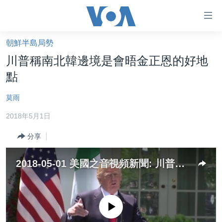
無
障
礙
朝鮮半島局勢
主頁
鏈
川普稱南北韓邊境是會晤金正恩的好地
接
美國大選2024
點
跳
港澳
轉
莫雨
台灣
到
2018年5月1日
內
美中關係
容
分享
海外港人
跳
轉
新聞自由
2018-05-01 美國之音視頻新聞: 川普提議在朝鮮半島非軍事區會晤金正恩
到
揭謊頻道
導
航
美國
跳
No media source currently available
中國
轉