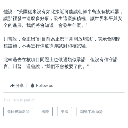
他說：“美國從來沒有如此接近可能讓朝鮮半島沒有核武器，
讓那裡發生這麼多好事，發生這麼多積極、讓世界和平與安
全的進展。我們將會知道，會發生什麼。”
川普說，金正恩“到目前為止都非常開放坦誠”，表示會關閉
核設施，不再進行彈道導彈試射和核試驗。
北韓過去在核項目問題上也做過類似承諾，但沒有信守諾
言。川普上週曾說，“我們不會被耍了的。”
分享
Follow us
This item is part of
每日視頻新聞
國際
美國
朝鮮半島局勢