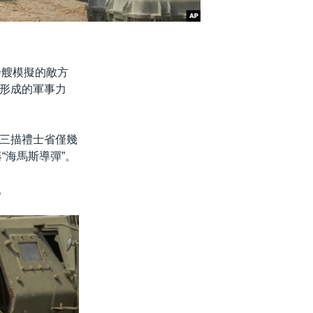
一艘模擬的敵方
形成的軍事力
三描禮士省僅幾
“海馬斯導彈”。
。