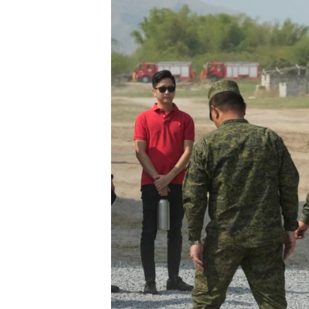
國際
到
檢
經貿
索
視頻
音頻
每日視頻新聞
VOA 60秒 (國際)
時事經緯
美國專訊
新聞音頻
視頻存檔
海外港人
YOUTUBE頻道
港人港心
美國透視
建國史話
廣播節目表