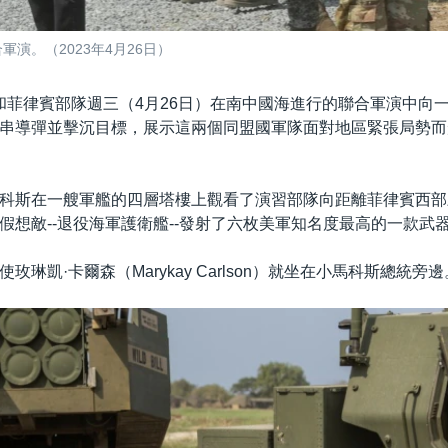
演。（2023年4月26日）
和菲律賓部隊週三（4月26日）在南中國海進行的聯合軍演中向
串導彈並擊沉目標，展示這兩個同盟國軍隊面對地區緊張局勢而
科斯在一艘軍艦的四層塔樓上觀看了演習部隊向距離菲律賓西部
假想敵--退役海軍護衛艦--發射了六枚美軍知名度最高的一款武器
玫琳凱·卡爾森（Marykay Carlson）就坐在小馬科斯總統旁邊