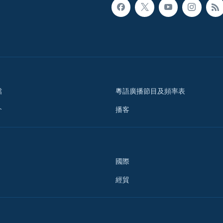
檔
粵語廣播節目及頻率表
介
播客
國際
經貿