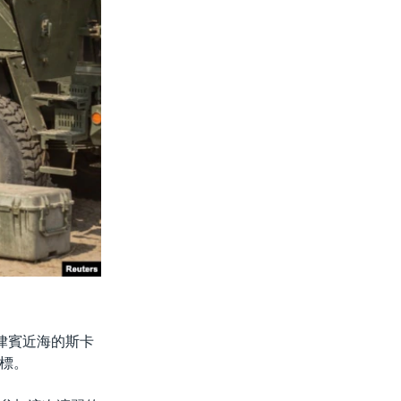
律賓近海的斯卡
標。