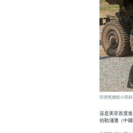
菲律賓總統小馬科斯
這是美菲首度進
伯勒淺灘（中國