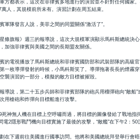
軍方都表示，這次在菲律賓多地進行的演習並不針對任何國家。
.7萬人，其規模前所未有。演習計劃在周五結束。
賓軍隊發言人說，美菲之間的同盟關係“激活了”。
星條旗報》週三的報導說，這次大規模軍演顯示馬科斯總統決心
，加強菲律賓與美國之間的長期盟友關係。
賓的電視播放了馬科斯總統和菲律賓國防部和武裝部隊的高級官
第一枚導彈發射的時候，小馬科斯笑了。導彈拖著長長的煙霧穿
空襲演習的一部分，模擬的敵方目標被摧毀。
報導說，第二十五步兵師和菲律賓部隊的砲兵用榴彈砲向“敵船”
次用槍砲和炸彈向目標船進行攻擊。
-9死神無人機在目標上空呼嘯而過，將目標的圖像發給了戰地指
B閃電2隱形戰鬥機向目標實施了最後的攻擊，“敵艦”在下午2：50
劃在下週前往美國進行國事訪問。他將和美國總統拜登舉行會晤