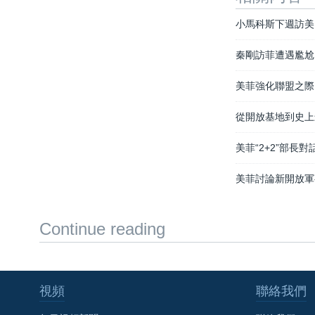
小馬科斯下週訪美
秦剛訪菲遭遇尷尬
美菲強化聯盟之際
從開放基地到史上
美菲“2+2”部
美菲討論新開放軍
Continue reading
視頻
聯絡我們