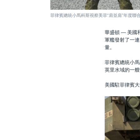
菲律賓總統小馬科斯視察美菲“肩並肩”年度聯合軍
華盛頓 —
美國
軍艦發射了一連
量。
菲律賓總統小馬
英里水域的一艘
美國駐菲律賓大使