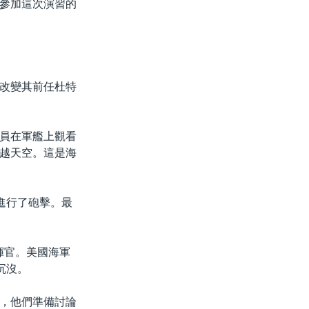
參加這次演習的
改變其前任杜特
員在軍艦上觀看
越天空。這是海
進行了砲擊。最
揮官。美國海軍
沉沒。
，他們準備討論