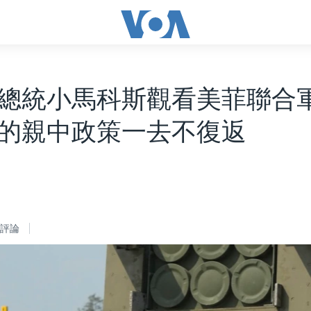
總統小馬科斯觀看美菲聯合軍
的親中政策一去不復返
評論