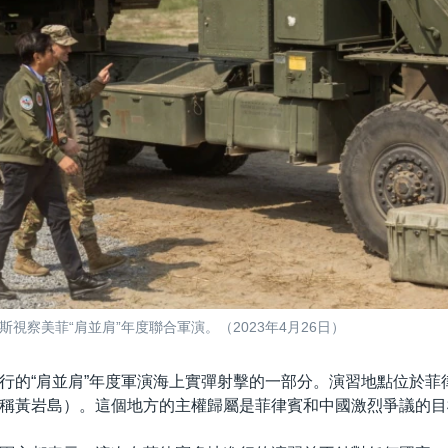
視察美菲“肩並肩”年度聯合軍演。（2023年4月26日）
行的“肩並肩”年度軍演海上實彈射擊的一部分。演習地點位於菲
稱黃岩島）。這個地方的主權歸屬是菲律賓和中國激烈爭議的目