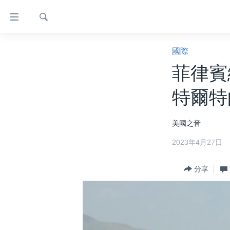
無
障
礙
檢
主頁
索
國際
鏈
美國大選2024
菲律賓
接
港澳
跳
特爾特
轉
台灣
到
美中關係
美國之音
內
容
海外港人
2023年4月27日
跳
新聞自由
轉
分享
到
揭謊頻道
導
美國
航
跳
中國
轉