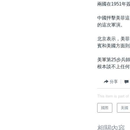
兩國在1951
中國抨擊美菲這
的這次軍演。
北京表示，美菲
賓和美國方面則
美軍第25步兵
根本談不上任何
分享
This item is part of
國際
美國
相關內容