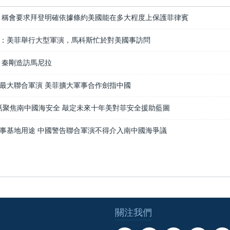
 稱會要求拜登明確依據條約美國能在多大程度上保護菲律賓
：美菲舉行大型軍演，馬科斯忙於對美國事訪問
 秦剛造訪馬尼拉
最大聯合軍演 美菲擴大軍事合作劍指中國
長對話聚焦南中國海安全 敲定未來十年美對菲安全援助藍圖
事基地用途 中國警告聯合軍演不得介入南中國海爭議
關注我們