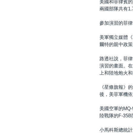
美國和菲律賓的
兩國部隊共有1
參加演習的菲律
美軍獨立媒體《
爾特的親中政策
路透社說，菲律
演習的畫面。在
上和陸地炮火和
《星條旗報》的
後，美菲軍機依
美國空軍的MQ
陸戰隊的F-35
小馬科斯總統計