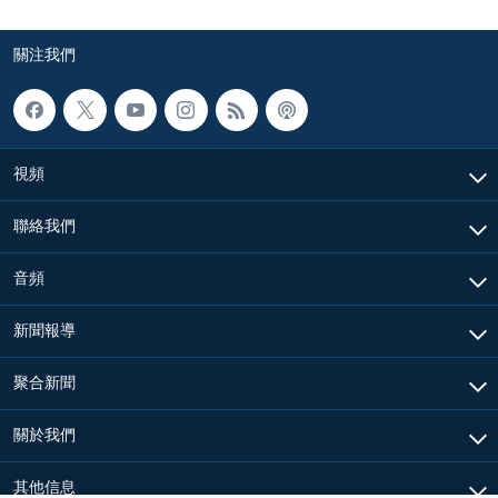
關注我們
視頻
聯絡我們
音頻
新聞報導
聚合新聞
關於我們
其他信息