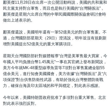
酈英傑11月28日在出席一次公開活動時說，美國的共和黨和
民主黨支持對台軍售，而且也是執行美國的“台灣關係法” 。
酈英傑是星期六出席台灣的中華民國國際關係協會研討會時
做出上述表示的。
酈英傑還說，美國明年還有一筆52億美元的對台軍售案。不
過，台灣國防部星期天（29日）澄清說，明年並沒有規劃新
增對美國提出52億美元的重大軍購項目。
星期天台灣國防部針對媒體報導“台灣是美軍售最大買家，今
年國人平均負擔台幣1.45萬元”一事在其官網上發布新聞說，
美方今年就MK-48重型線導魚雷等7項對台軍售案總金額55
億余美元，進行知會美國國會，美方依據“台灣關係法” 及“六
項保證”對台供售防衛性武器，有助於強化台灣整體防衛戰
力，確保台海及印太區域的和平與穩定，對此表示感謝。
今年以來，美國特朗普政府批准了多項對台重大軍售。北京
對此表示強烈反對。