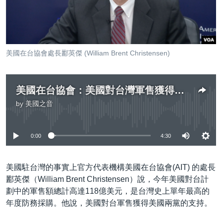
到
國際
檢
經貿
索
視頻
美國在台協會處長酈英傑 (William Brent Christensen)
音頻
每日視頻新聞
VOA 60秒 (國際)
時事經緯
國語
美國在台協會：美國對台灣軍售獲得兩黨支持
美國專訊
新聞音頻
by
美國之音
No media source currently available
關注我們
視頻存檔
海外港人
YOUTUBE頻道
港人港心
0:00
4:30
美國透視
其他語言網站
美國駐台灣的事實上官方代表機構美國在台協會(AIT) 的處長
建國史話
酈英傑（William Brent Christensen）說，今年美國對台計
廣播節目表
劃中的軍售額總計高達118億美元，是台灣史上單年最高的
年度防務採購。他說，美國對台軍售獲得美國兩黨的支持。