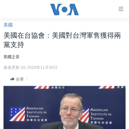
無
障
礙
美國
主頁
鏈
美國在台協會：美國對台灣軍售獲得兩
接
美國大選2024
黨支持
跳
港澳
轉
美國之音
台灣
到
最後更新 {0} 2020年11月30日
內
美中關係
容
分享
海外港人
跳
轉
新聞自由
到
揭謊頻道
導
航
美國
跳
中國
轉