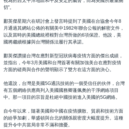
視為對西太平洋地區和平及安定的威脅，而為美國所嚴重關
切”。
酈英傑星期六在研討會上發言時提到了美國在台協會今年8
月通過其網站公佈的有關美中1982年聯合公報的解密文件，
以及當時的美國總統裡根對台灣所做的6項保證。他說，美
國將繼續根據與台灣關係法履行其承諾。
酈英傑讚揚台灣在應對新型冠狀病毒疫情方面的傑出成績，
並指出，今年3月美國和台灣簽署有關加強美台在應對疫情
方面的磋商與合作的聲明顯示了雙方在這方面的決心。
他還說，台灣是美國5G通訊技術的一個受信任的伙伴，台灣
有五個網絡供應商列入美國國務卿蓬佩奧的干淨網絡項目
中。那一項目的宗旨是杜絕中國技術進入美國的5G網絡。
自今年以來，隨著美國和中國在疫情擴散、貿易和技術方面
的紛爭加劇，華盛頓與台北的關係親密度大幅度提升。這種
提升令中共當局非常不滿和擔憂。