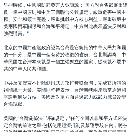
早些時候，中國國防部發言人吳謙說：“美方對台售武嚴重違
反一個中國原則和中美三個聯合公報規定，嚴重危害中國主
權、安全和領土完整，嚴重挑戰中方核心利益，嚴重破壞中
美兩國兩軍關係和台海和平穩定，中方對此表示堅決反對和
強烈譴責。”
北京的中國共產黨政府認為台灣是它統轄的中華人民共和國
的一部分，是中國一個有待於收復的省份。台北則認為，中
華民國在台灣本來就是一個主權獨立的國家，從來就不屬中
共的中華人民共和國。
中共反复聲言不排除動用武力攻打奪取台灣，完成它所謂的
祖國統一大業。美國則堅持表示，台灣海峽兩岸應當通過和
平談判解決分歧，美國反對單方面通過武力或武力威脅改變
台海現狀。
美國的“台灣關係法” 明確規定，“任何企圖以非和平方式來決
定台灣的前途之舉-包括使用經濟抵制及禁運手段在內，將被