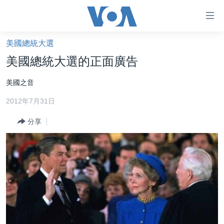
無
障
礙
美國總統大選
主頁
鏈
美國總統大選的正面廣告
接
美國大選2024
美國之音
跳
港澳
轉
2012年7月31日
台灣
到
內
分享
美中關係
容
海外港人
跳
轉
新聞自由
到
揭謊頻道
導
航
美國
跳
中國
轉