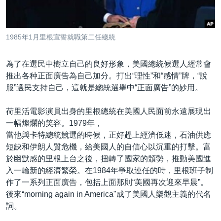
到
國際
檢
經貿
索
1985年1月里根宣誓就職第二任總統
視頻
音頻
每日視頻新聞
為了在選民中樹立自己的良好形象，美國總統候選人經常會
推出各种正面廣告為自己加分。打出“理性”和“感情”牌，“說
VOA 60秒 (國際)
時事經緯
服”選民支持自己，這就是總統選舉中“正面廣告”的妙用。
國語
美國專訊
新聞音頻
荷里活電影演員出身的里根總統在美國人民面前永遠展現出
關注我們
視頻存檔
海外港人
一幅燦爛的笑容。1979年，
YOUTUBE頻道
港人港心
當他與卡特總統競選的時候，正好趕上經濟低迷，石油供應
短缺和伊朗人質危機，給美國人的自信心以沉重的打擊。富
美國透視
於幽默感的里根上台之後，扭轉了國家的頹勢，推動美國進
其他語言網站
建國史話
入一輪新的經濟繁榮。在1984年爭取連任的時，里根班子制
作了一系列正面廣告，包括上面那則“美國再次迎來早晨”。
廣播節目表
後來“morning again in America"成了美國人樂觀主義的代名
詞。