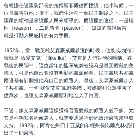
曾經擔任過國防部長的拉姆斯菲爾德回憶說，他小時候，一
位長輩告訴他：孩子，我們生活在一個民主制度之下。民主
國家的領袖是靠說服人民來領導的。而說服的途徑，一是理
性（reason），二是感情（passion）。短短的電視廣告，
就是打動人民感情的有力手段。
1952年，當二戰英雄艾森豪威爾參選的時候，他最成功的口
號就是"我愛艾克"（Ilike Ike）- 艾克是人們對他的暱稱。在
戰後的民調中，這位當年的盟軍統帥被認為是最受愛戴的美
國人，可是他自己並沒有明顯的黨派傾向。民主黨與共和黨
兩邊都有計劃推他為自己的候選人。最後，艾森豪威爾加入
了共和黨。一句“我愛艾克”風靡美國，被媒體和公眾重複了
億萬次，也讓艾森豪威爾順利地進入了白宮。
不過，像艾森豪威爾這樣獲得普遍愛戴的候選人並不多。尤
其是不夠知名的候選人，就需要通過巧妙的政治廣告來爭取
支持。1992年，阿肯色州四十五歲的年輕州長比爾克林頓打
出了一則廣告。