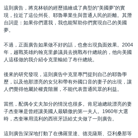
這則廣告，將克林頓的經歷描繪成了典型的“美國夢”的實
現，拉近了這位州長、耶魯畢業生與普通人民的距離。其潛
台詞是：如果你們選我，我也能幫助你們實現自己的美國
夢。
不過，正面廣告如果做不好的話，也會出現負面效果。2004
年，越戰英雄約翰克里參議員去挑戰布什總統的，他向美國
人這樣做的我介紹令克里輸給了布什總統。
後來的研究發現，這則廣告中克里專門提到自己的耶魯學
歷，以及他那漂亮的女兒和帶有外國口音的妻子的出現，讓
人們覺得他屬於權貴階層，不能代表普通民眾的利益。
當然，配偶令丈夫加分的情況也很多。肯尼迪總統漂亮的妻
子杰奎琳是曾經讓美國人最驕傲的第一夫人。1960年大選
時，杰奎琳用流利的西班牙語給丈夫做了一則廣告。
這則廣告深深地打動了在佛羅里達、德克薩斯、亞利桑那等