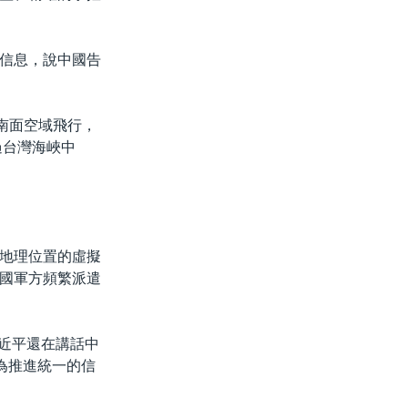
信息，說中國告
西南面空域飛行，
過台灣海峽中
地理位置的虛擬
國軍方頻繁派遣
習近平還在講話中
為推進統一的信