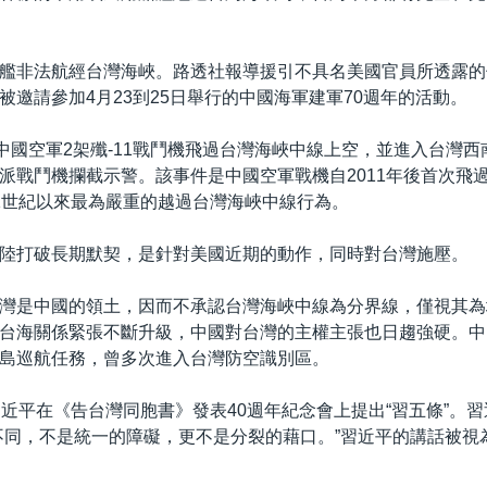
艦非法航經台灣海峽。路透社報導援引不具名美國官員所透露的
被邀請參加4月23到25日舉行的中國海軍建軍70週年的活動。
，中國空軍2架殲-11戰鬥機飛過台灣海峽中線上空，並進入台灣
派戰鬥機攔截示警。該事件是中國空軍戰機自2011年後首次飛
1世紀以來最為嚴重的越過台灣海峽中線行為。
陸打破長期默契，是針對美國近期的動作，同時對台灣施壓。
灣是中國的領土，因而不承認台灣海峽中線為分界線，僅視其為
台海關係緊張不斷升級，中國對台灣的主權主張也日趨強硬。中
島巡航任務，曾多次進入台灣防空識別區。
習近平在《告台灣同胞書》發表40週年紀念會上提出“習五條”。
不同，不是統一的障礙，更不是分裂的藉口。”習近平的講話被視