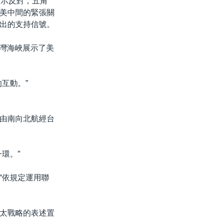
表示反對，五角
美中間的緊張關
出的支持信號。
台灣海峽展示了美
互動。”
域由南向北航經台
環。”
“依規定運用聯
太戰略的表述置