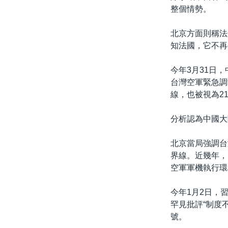
整個情勢。
北京方面則稱法
知法國，它不再
今年3月31日
台灣空軍緊急調
線，也被視為2
分析認為中國大
北京當局強調台
界線。近幾年，
空軍軍機執行環
今年1月2日，
罕見批評“制度
號。