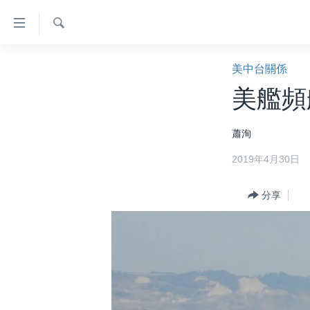
無
障
礙
檢
主頁
索
美中台關係
鏈
美國大選2024
美艦頻
接
港澳
跳
蕭洵
轉
台灣
到
2019年4月30日
美中關係
內
容
海外港人
分享
跳
新聞自由
轉
到
揭謊頻道
導
美國
航
跳
中國
轉