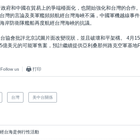
朗普政府和中國在貿易上的爭端檯面化，也開始強化和台灣的合作
台灣的言論及美軍艦頻頻航經台灣海峽不滿，中國軍機越線事件
海岸防衛隊艦船再度航經台灣海峽的抗議。
在台協會批評北京試圖片面改變現狀，並且破壞和平架構。 4月1
5億美元的可能軍售案，預計繼續提供亞利桑那州路克空軍基地F-
Follow us
打印
台灣
美中台關係
經台海是例行性活動