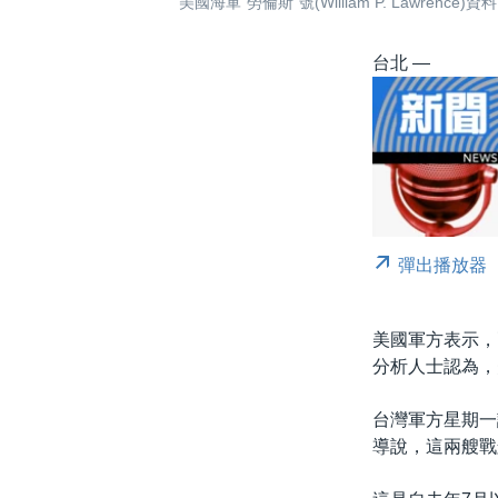
美國海軍“勞倫斯”號(William P. Lawrence)資
台北 —
彈出播放器
美國軍方表示，
分析人士認為，
台灣軍方星期一
導說，這兩艘戰