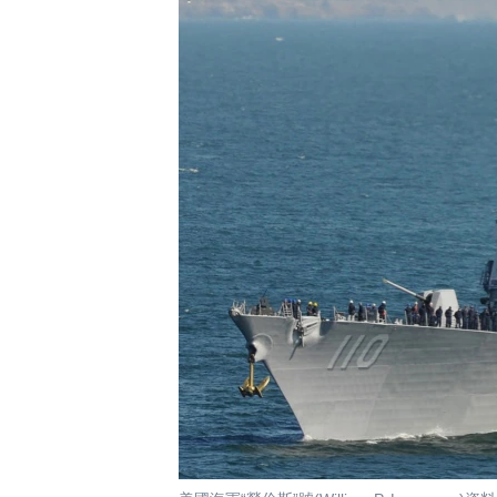
國際
到
檢
經貿
索
視頻
音頻
每日視頻新聞
VOA 60秒 (國際)
時事經緯
美國專訊
新聞音頻
視頻存檔
海外港人
YOUTUBE頻道
港人港心
美國透視
建國史話
廣播節目表