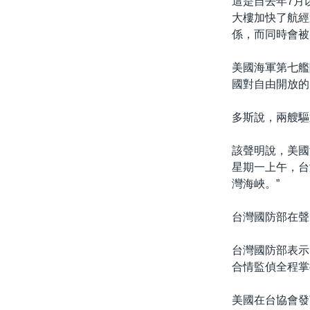
這是自去年7月
大樓加快了航經
係，而同時會被
美國海軍第七艦
國對自由開放的
多斯說，兩艘驅
該聲明說，美國
星期一上午，台
灣海峽。”
台灣國防部在聲
台灣國防部表示
合情監偵全程掌
美國在台協會發