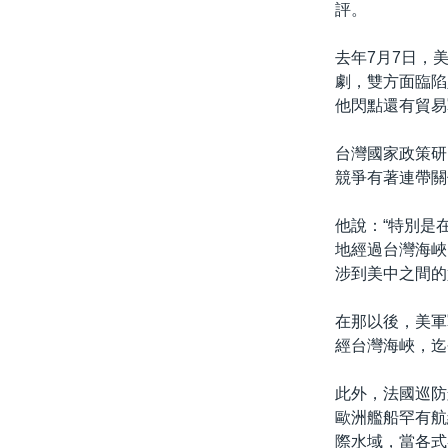
評。
去年7月7日，
劇，雙方面臨陷
他閃點還有貿易
台灣國家政策研
競爭有著連帶關
他說：“特別是
地經過台灣海峽
涉到美中之間的
在那以後，美軍
經台灣海峽，迄
此外，法國巡防
歐洲艦船罕有航
際水域，當各式