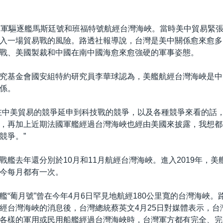
美軍驅逐艦馬斯廷號和班福特號航經台灣海峽。當時美中貿易緊
入一場貿易戰的風險。路透社報導說，台灣是美中關係愈來愈多
戰、美國製裁和中國在南中國海愈來愈強硬的軍事姿態。
究基金會國安組特約研究員李華球認為，美艦航經台灣海峽是中
係。
在中美貿易的競爭延申到科技戰的競爭，以及各種競爭來看的話
，再加上近期法國軍艦經過台灣海峽也經由美國來披露，我想都
競爭。”
戰艦去年還分別於10月和11月航經台灣海峽。進入2019年，美
今每月都有一次。
艦“葡月號”曾在今年4月6日罕見地航經180公里寬的台灣海峽。
經台灣海峽的消息後，台灣總統蔡英文4月25日對媒體表示，台
各樣的軍用或民用船艦經過台灣海峽時，台灣軍方都有完全、完