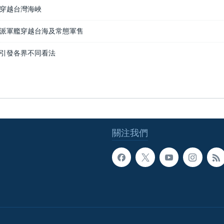
穿越台灣海峽
派軍艦穿越台海及常態軍售
引發各界不同看法
關注我們