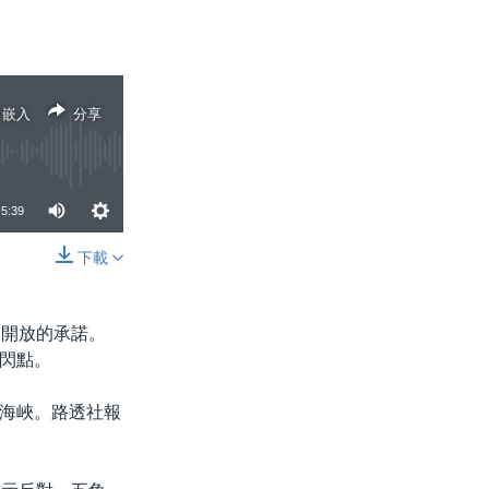
嵌入
分享
5:39
下載
分享
由開放的承諾。
閃點。
海峽。路透社報