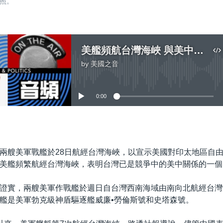
料照。
美艦頻航台灣海峽 與美中關係之台灣閃點
by
美國之音
No media source currently available
0:00
嵌入
兩艘美軍戰艦於28日航經台灣海峽，以宣示美國對印太地區自
美艦頻繁航經台灣海峽，表明台灣已是競爭中的美中關係的一個
證實，兩艘美軍作戰艦於週日自台灣西南海域由南向北航經台灣
艦是美軍勃克級神盾驅逐艦威廉•勞倫斯號和史塔森號。