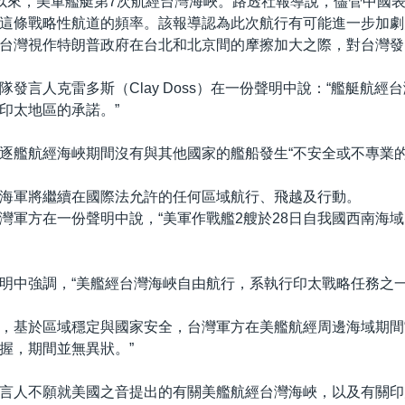
以來，美軍艦艇第7次航經台灣海峽。路透社報導說，儘管中國
這條戰略性航道的頻率。該報導認為此次航行有可能進一步加劇
台灣視作特朗普政府在台北和北京間的摩擦加大之際，對台灣發
隊發言人克雷多斯（Clay Doss）在一份聲明中說：“艦艇航經
印太地區的承諾。”
逐艦航經海峽期間沒有與其他國家的艦船發生“不安全或不專業的
海軍將繼續在國際法允許的任何區域航行、飛越及行動。
灣軍方在一份聲明中說，“美軍作戰艦2艘於28日自我國西南海
明中強調，“美艦經台灣海峽自由航行，系執行印太戰略任務之一
，基於區域穩定與國家安全，台灣軍方在美艦航經周邊海域期間
握，期間並無異狀。”
言人不願就美國之音提出的有關美艦航經台灣海峽，以及有關印