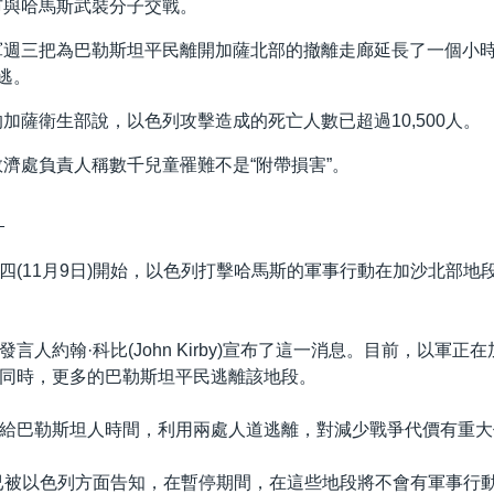
市與哈馬斯武裝分子交戰。
軍週三把為巴勒斯坦平民離開加薩北部的撤離走廊延長了一個小
逃。
加薩衛生部說，以色列攻擊造成的死亡人數已超過10,500人。
濟處負責人稱數千兒童罹難不是“附帶損害”。
_
四(11月9日)開始，以色列打擊哈馬斯的軍事行動在加沙北部地
言人約翰·科比(John Kirby)宣布了這一消息。目前，以軍正
同時，更多的巴勒斯坦平民逃離該地段。
給巴勒斯坦人時間，利用兩處人道逃離，對減少戰爭代價有重大
已被以色列方面告知，在暫停期間，在這些地段將不會有軍事行