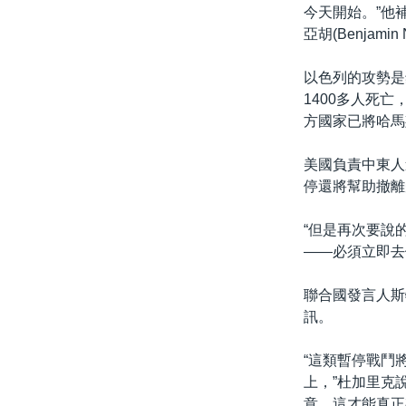
今天開始。”他補
亞胡(Benjami
以色列的攻勢是
1400多人死
方國家已將哈馬
美國負責中東人道事
停還將幫助撤離
“但是再次要說
——必須立即去
聯合國發言人斯特
訊。
“這類暫停戰鬥
上，”杜加里克
意，這才能真正