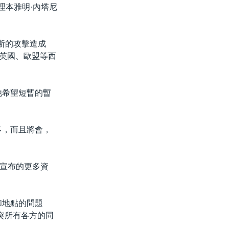
總理本雅明·內塔尼
斯的攻擊造成
、英國、歐盟等西
說，他希望短暫的暫
多，而且將會，
這項宣布的更多資
和地點的問題
突所有各方的同