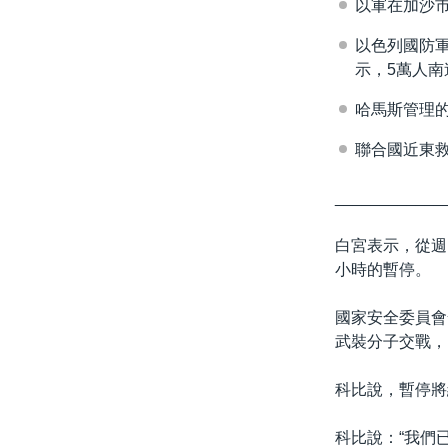
以軍在加沙
以色列國防
示，5萬人南
哈馬斯管理的
聯合國近東救
____________
白宮表示，從週
小時的暫停。
國家安全委員會發
武裝分子交戰，
科比說，暫停將
科比說：“我們