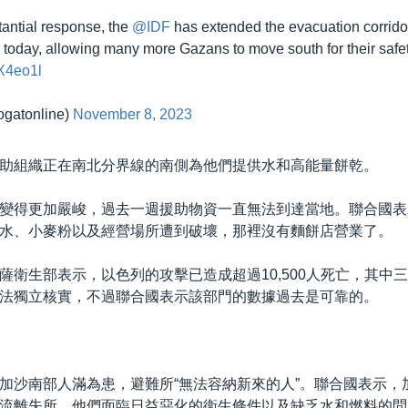
tantial response, the
@IDF
has extended the evacuation corrido
0 today, allowing many more Gazans to move south for their safet
tX4eo1l
gatonline)
November 8, 2023
助組織正在南北分界線的南側為他們提供水和高能量餅乾。
變得更加嚴峻，過去一週援助物資一直無法到達當地。聯合國表
水、小麥粉以及經營場所遭到破壞，那裡沒有麵餅店營業了。
薩衛生部表示，以色列的攻擊已造成超過10,500人死亡，其中
法獨立核實，不過聯合國表示該部門的數據過去是可靠的。
加沙南部人滿為患，避難所“無法容納新來的人”。聯合國表示，加
流離失所，他們面臨日益惡化的衛生條件以及缺乏水和燃料的問