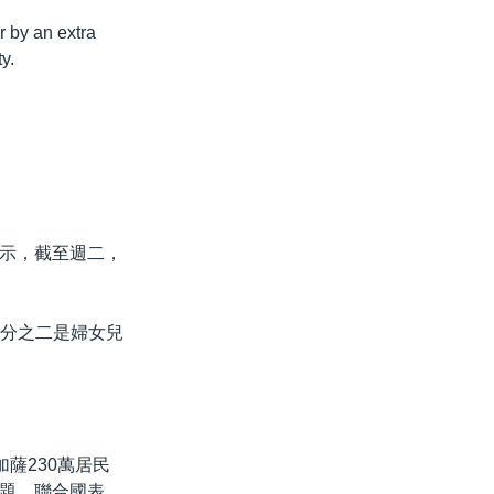
r by an extra
y.
示，截至週二，
三分之二是婦女兒
薩230萬居民
題。聯合國表