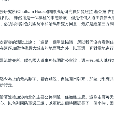
究所(Chatham House)國際法副研究員伊曼紐拉-基亞拉·吉拉德(
illard)週四說，雖然這是一個積極的事態發展，但是任何人道主義停
，必須得到以色列國防軍和哈馬斯雙方同意，最好是經第三方調
次衝突的活動上說：「這是一個單邊協議，所以我們沒有看到任
在這座加薩地帶最大城市的地面戰之外，以軍還一直對當地進行
眾流離失所。聯合國人道事務協調辦公室說，週三有5萬人逃往
迄今為止的最高數字。聯合國說，自從週日以來，加薩北部總共有
步行走。
沿著連接加沙南北的主要公路開通一條撤離走廊。這條走廊每天
心。以色列國防軍週三說，以軍把走廊時間延長了一個小時，因