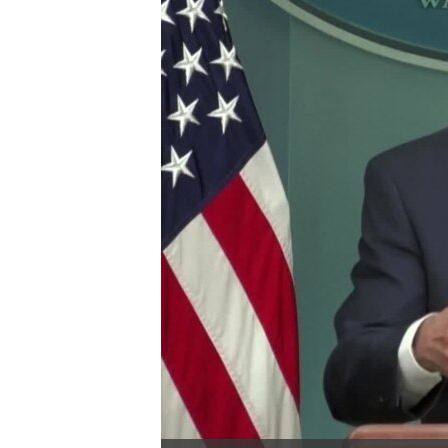
國際
到
檢
經貿
索
視頻
音頻
每日視頻新聞
VOA 60秒 (國際)
時事經緯
美國專訊
新聞音頻
視頻存檔
海外港人
YOUTUBE頻道
港人港心
美國透視
建國史話
廣播節目表