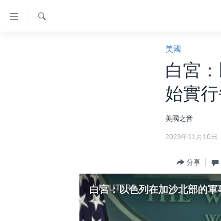
無
障
礙
檢
主頁
索
美國
鏈
美國大選2024
白宮：
接
港澳
跳
始實行
轉
台灣
到
美中關係
美國之音
內
容
海外港人
2023年11月10日
跳
新聞自由
轉
分享
到
揭謊頻道
導
美國
白宮：以色列在加沙北部的軍
航
跳
中國
轉