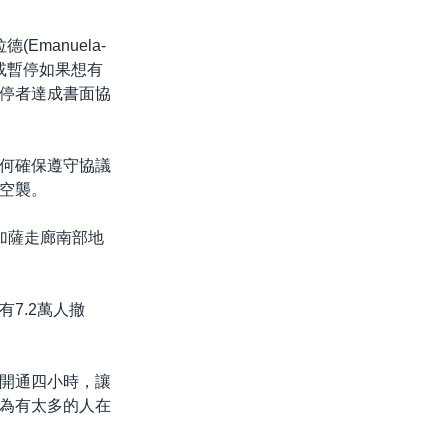
Emanuela-
火或暫停如果想有
停者達成書面協
何確保遵守協議
空襲。
加薩走廊南部地
7.2萬人撤
開通四小時，讓
為有太多的人在