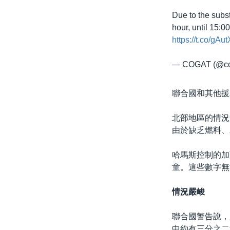
Due to the subs
hour, until 15:0
https://t.co/gAu
— COGAT (@co
聯合國和其他援
北部地區的情況
由於缺乏燃料、
哈馬斯控制的加
童。這些數字無
情況嚴峻
聯合國警告說，
中約有三分之二