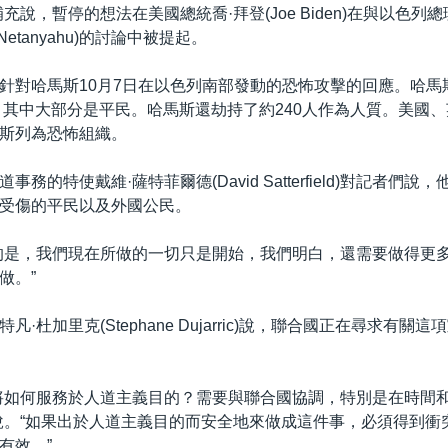
充說，暫停的想法在美國總統喬·拜登(Joe Biden)在與以色列
n Netanyahu)的討論中被提起。
針對哈馬斯10月7日在以色列南部發動的恐怖攻擊的回應。哈馬
亡，其中大部分是平民。哈馬斯還劫持了約240人作為人質。美國
斯列為恐怖組織。
務的特使戴維·薩特菲爾德(David Satterfield)對記者們
受傷的平民以及外國公民。
的是，我們現在所做的一切只是開始，我們明白，還需要做得更
做。”
凡·杜加里克(Stephane Dujarric)說，聯合國正在尋求有關
將如何服務於人道主義目的？需要與聯合國協調，特別是在時間
說。“如果出於人道主義目的而安全地來做成這件事，必須得到衝
有效。”