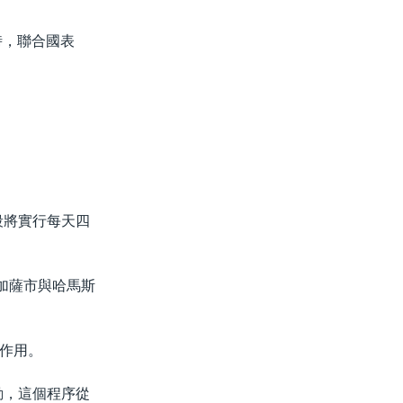
時，聯合國表
段將實行每天四
在加薩市與哈馬斯
作用。
動，這個程序從