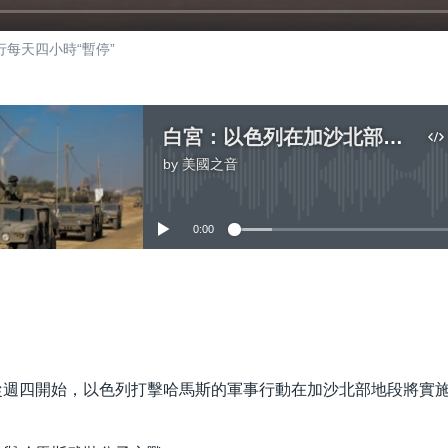
每天四小時“暫停”
白宮：以色列在加沙北部的軍事行動將開始實行每天四小時“暫停”
by
美國之音
No media source currently available
0:00
嵌入
從週四開始，以色列打擊哈馬斯的軍事行動在加沙北部地段將實