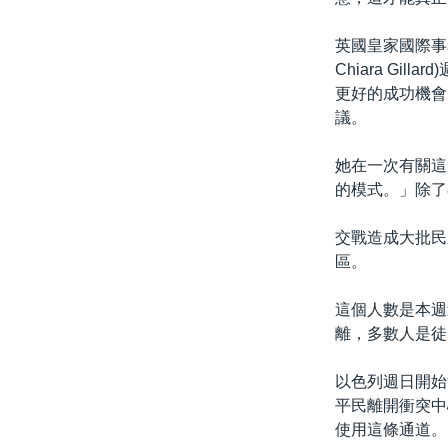
英國皇家國際事務研
Chiara G
更好的成功機會
議。
她在一次有關這
的模式。」除了
交戰造成大批民
區。
這個人數是本週
離，多數人是徒
以色列週日開始
平民離開衝突中
使用這條通道。