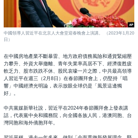
到
國際
檢
經貿
索
視頻
中國領導人習近平在北京人大會堂迎春晚會上演講。 （2023年1月20
音頻
每日視頻新聞
日）
VOA 60秒 (國際)
時事經緯
國語
在中國房地產業不斷暴雷、地方政府債務風險和通貨緊縮壓
美國專訊
新聞音頻
力攀升、外資大舉撤離、青年失業率高居不下、經濟復甦疲
軟乏力、股市跌跌不休、股民哀嚎一片之際，中共最高領導
關注我們
視頻存檔
海外港人
人習近平在週三（2月8日）在春節團拜會上，仍堅持「唱
YOUTUBE頻道
港人港心
響」中國經濟光明論，表示放眼全球仍是「風景這邊獨
好」。
美國透視
其他語言網站
建國史話
中共黨媒新華社說，習近平在2024年春節團拜會上發表講
話，代表黨中央和國務院，向全國各族人民，港澳同胞、台
廣播節目表
灣同胞和海外僑胞拜年。
習近平稱，過去一年多來，做到「全面貫徹新發展理念，堅