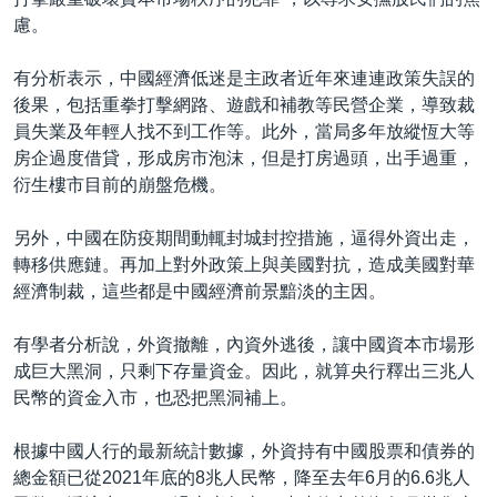
慮。
有分析表示，中國經濟低迷是主政者近年來連連政策失誤的
後果，包括重拳打擊網路、遊戲和補教等民營企業，導致裁
員失業及年輕人找不到工作等。此外，當局多年放縱恆大等
房企過度借貸，形成房市泡沫，但是打房過頭，出手過重，
衍生樓市目前的崩盤危機。
另外，中國在防疫期間動輒封城封控措施，逼得外資出走，
轉移供應鏈。再加上對外政策上與美國對抗，造成美國對華
經濟制裁，這些都是中國經濟前景黯淡的主因。
有學者分析說，外資撤離，內資外逃後，讓中國資本市場形
成巨大黑洞，只剩下存量資金。因此，就算央行釋出三兆人
民幣的資金入市，也恐把黑洞補上。
根據中國人行的最新統計數據，外資持有中國股票和債券的
總金額已從2021年底的8兆人民幣，降至去年6月的6.6兆人