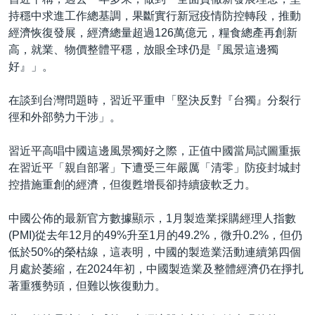
持穩中求進工作總基調，果斷實行新冠疫情防控轉段，推動
經濟恢復發展，經濟總量超過126萬億元，糧食總產再創新
高，就業、物價整體平穩，放眼全球仍是『風景這邊獨
好』」。
在談到台灣問題時，習近平重申「堅決反對『台獨』分裂行
徑和外部勢力干涉」。
習近平高唱中國這邊風景獨好之際，正值中國當局試圖重振
在習近平「親自部署」下遭受三年嚴厲「清零」防疫封城封
控措施重創的經濟，但復甦增長卻持續疲軟乏力。
中國公佈的最新官方數據顯示，1月製造業採購經理人指數
(PMI)從去年12月的49%升至1月的49.2%，微升0.2%，但仍
低於50%的榮枯線，這表明，中國的製造業活動連續第四個
月處於萎縮，在2024年初，中國製造業及整體經濟仍在掙扎
著重獲勢頭，但難以恢復動力。