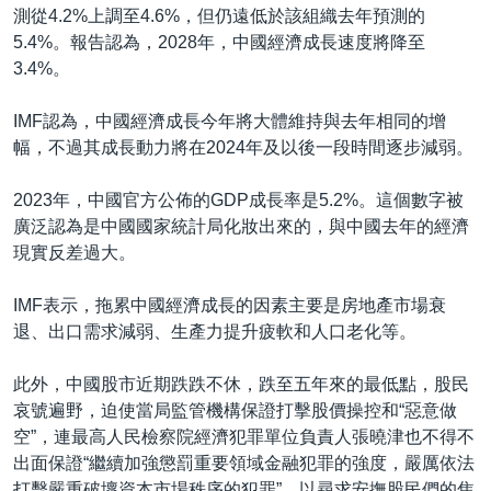
測從4.2%上調至4.6%，但仍遠低於該組織去年預測的
5.4%。報告認為，2028年，中國經濟成長速度將降至
3.4%。
IMF認為，中國經濟成長今年將大體維持與去年相同的增
幅，不過其成長動力將在2024年及以後一段時間逐步減弱。
2023年，中國官方公佈的GDP成長率是5.2%。這個數字被
廣泛認為是中國國家統計局化妝出來的，與中國去年的經濟
現實反差過大。
IMF表示，拖累中國經濟成長的因素主要是房地產市場衰
退、出口需求減弱、生產力提升疲軟和人口老化等。
此外，中國股市近期跌跌不休，跌至五年來的最低點，股民
哀號遍野，迫使當局監管機構保證打擊股價操控和“惡意做
空”，連最高人民檢察院經濟犯罪單位負責人張曉津也不得不
出面保證“繼續加強懲罰重要領域金融犯罪的強度，嚴厲依法
打擊嚴重破壞資本市場秩序的犯罪”，以尋求安撫股民們的焦