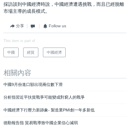
採訪談到中國經濟時說，中國經濟遭遇挑戰，而且已經脫離
市場主導的成長模式。
分享
Follow us
This item is part of
中國
經貿
中國經濟
相關內容
中國9月份進口額出現兩位數下滑
分析指習近平扶貧戰爭可能變成對窮人的戰爭
中國經濟下行壓力新跡象- 製造業PMI創一年多新低
德勤報告指 貿易戰導致中國企業信心減弱