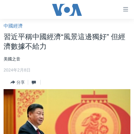
無
障
礙
中國經濟
主頁
鏈
習近平稱中國經濟“風景這邊獨好” 但經
接
美國大選2024
濟數據不給力
跳
港澳
轉
美國之音
台灣
到
2024年2月8日
內
美中關係
容
分享
海外港人
跳
轉
新聞自由
到
揭謊頻道
導
航
美國
跳
中國
轉