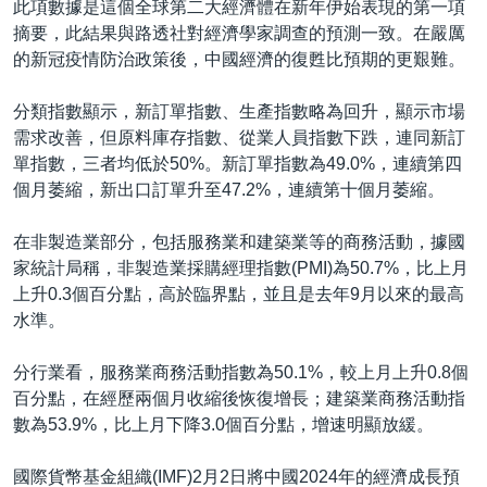
此項數據是這個全球第二大經濟體在新年伊始表現的第一項
摘要，此結果與路透社對經濟學家調查的預測一致。在嚴厲
的新冠疫情防治政策後，中國經濟的復甦比預期的更艱難。
分類指數顯示，新訂單指數、生產指數略為回升，顯示市場
需求改善，但原料庫存指數、從業人員指數下跌，連同新訂
單指數，三者均低於50%。新訂單指數為49.0%，連續第四
個月萎縮，新出口訂單升至47.2%，連續第十個月萎縮。
在非製造業部分，包括服務業和建築業等的商務活動，據國
家統計局稱，非製造業採購經理指數(PMI)為50.7%，比上月
上升0.3個百分點，高於臨界點，並且是去年9月以來的最高
水準。
分行業看，服務業商務活動指數為50.1%，較上月上升0.8個
百分點，在經歷兩個月收縮後恢復增長；建築業商務活動指
數為53.9%，比上月下降3.0個百分點，增速明顯放緩。
國際貨幣基金組織(IMF)2月2日將中國2024年的經濟成長預