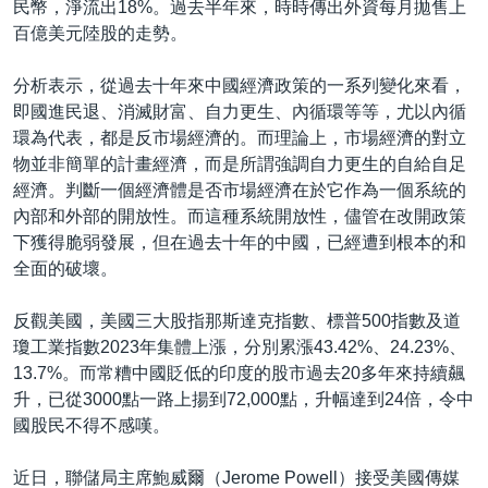
民幣，淨流出18%。過去半年來，時時傳出外資每月拋售上
百億美元陸股的走勢。
分析表示，從過去十年來中國經濟政策的一系列變化來看，
即國進民退、消滅財富、自力更生、內循環等等，尤以內循
環為代表，都是反市場經濟的。而理論上，市場經濟的對立
物並非簡單的計畫經濟，而是所謂強調自力更生的自給自足
經濟。判斷一個經濟體是否市場經濟在於它作為一個系統的
內部和外部的開放性。而這種系統開放性，儘管在改開政策
下獲得脆弱發展，但在過去十年的中國，已經遭到根本的和
全面的破壞。
反觀美國，美國三大股指那斯達克指數、標普500指數及道
瓊工業指數2023年集體上漲，分別累漲43.42%、24.23%、
13.7%。而常糟中國貶低的印度的股市過去20多年來持續飆
升，已從3000點一路上揚到72,000點，升幅達到24倍，令中
國股民不得不感嘆。
近日，聯儲局主席鮑威爾（Jerome Powell）接受美國傳媒