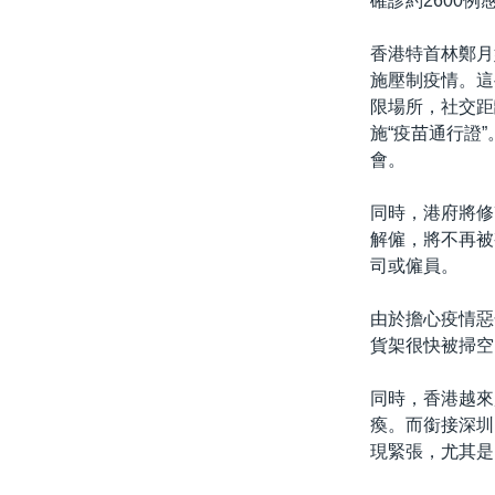
確診約2600
香港特首林鄭月
施壓制疫情。這
限場所，社交距
施“疫苗通行證
會。
同時，港府將修
解僱，將不再被
司或僱員。
由於擔心疫情惡
貨架很快被掃空
同時，香港越來
瘓。而銜接深圳
現緊張，尤其是