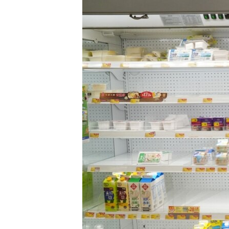
國際
到
檢
經貿
索
視頻
音頻
每日視頻新聞
VOA 60秒 (國際)
時事經緯
美國專訊
新聞音頻
視頻存檔
海外港人
YOUTUBE頻道
港人港心
美國透視
建國史話
廣播節目表