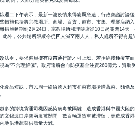
例感染病例，大部分是奧密克戎變異毒株。
娥週二下午表示，最新一波疫情來得凌厲急速，行政會議討論後
些措施包括將宗教場所、商場、百貨，超市、市集、理髮店納入
離措施延期到2月24日，宗教場所和理髮店從10日起關閉14天，
”。此外，公共場所限聚令從四人減至兩人人，私人處所不得有超
改法令，要求僱員擁有疫苗通行證才可上班。若拒絕接種疫苗而
視為“不合理解僱”。政府還將會向防疫基金注資260億元，資助
化食品短缺，市民周一紛紛湧入超市和菜市場搶購蔬菜、麵條及
。
越多的跨境貨運司機因感染病毒被隔離，造成香港與中國大陸的
的文錦渡口岸曾兩度被關閉，數百輛運貨車被滯留，更造成香港
內地供港蔬菜供應量大減。