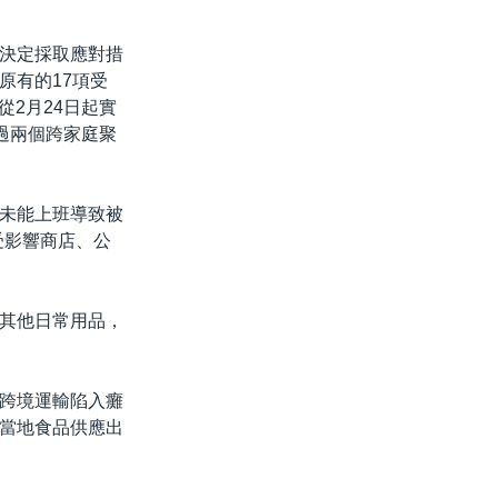
決定採取應對措
原有的17項受
從2月24日起實
過兩個跨家庭聚
未能上班導致被
受影響商店、公
其他日常用品，
跨境運輸陷入癱
當地食品供應出