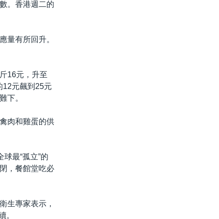
多數。香港週二的
應量有所回升。
斤16元，升至
12元飆到25元
難下。
禽肉和雞蛋的供
球最“孤立”的
關閉，餐館堂吃必
衛生專家表示，
持續。