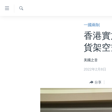
無
障
礙
檢
主頁
索
一國兩制
鏈
美國大選2024
香港實
接
港澳
跳
貨架空
轉
台灣
到
美中關係
美國之音
內
容
海外港人
2022年2月8日
跳
新聞自由
轉
分享
到
揭謊頻道
導
美國
航
跳
中國
轉