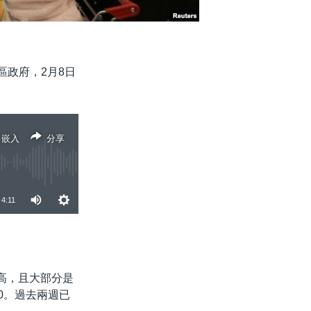
區政府，2月8日
嵌入
分享
4:11
分享
高，且大部分是
0。過去兩週已