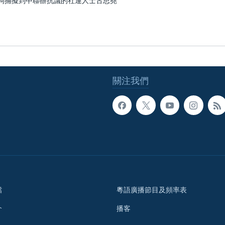
警拘捕擬到中聯辦抗議的社運人士古思堯
關注我們
檔
粵語廣播節目及頻率表
介
播客