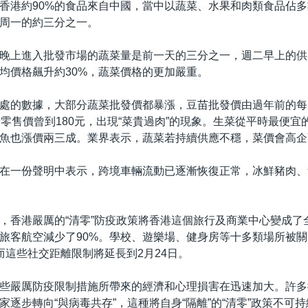
香港約90%的食品來自中國，當中以蔬菜、水果和肉類食品佔
周一的約三分之一。
晚上進入批發市場的蔬菜量是前一天的三分之一，週二早上的供
均價格飆升約30%，蔬菜價格的更加嚴重。
處的數據，大部分蔬菜批發價都暴漲，豆苗批發價由過年前的每
斤零售價曾到180元，出現“菜貴過肉”的現象。生菜從平時最便宜的
魚也漲價兩三成。業界表示，蔬菜若持續供應不穩，菜價會高企
在一份聲明中表示，跨境車輛流動已逐漸恢復正常，冰鮮豬肉、
，香港嚴厲的“清零”防疫政策將香港這個旅行及商業中心變成了全
旅客航空減少了90%。學校、遊樂場、健身房等十多類場所被
而這些社交距離限制將延長到2月24日。
些嚴厲防疫限制措施所帶來的經濟和心理損害在迅速加大。許多
家逐步轉向“與病毒共存”，這種將自身“隔離”的“清零”政策不可