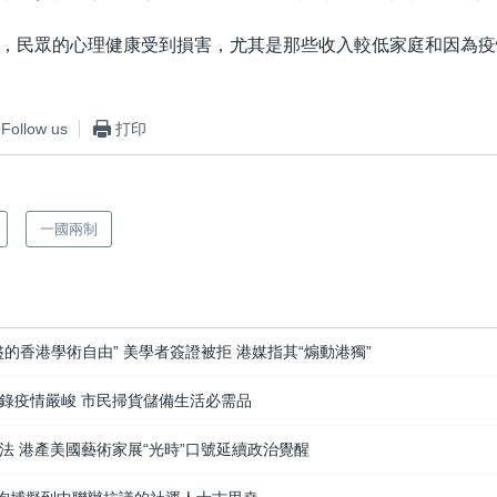
，民眾的心理健康受到損害，尤其是那些收入較低家庭和因為疫
Follow us
打印
一國兩制
的香港學術自由” 美學者簽證被拒 港媒指其“煽動港獨”
錄疫情嚴峻 市民掃貨儲備生活必需品
法 港產美國藝術家展“光時”口號延續政治覺醒