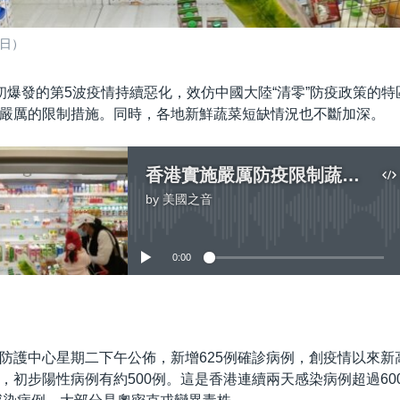
7日）
初爆發的第5波疫情持續惡化，效仿中國大陸“清零”防疫政策的特
嚴厲的限制措施。同時，各地新鮮蔬菜短缺情況也不斷加深。
香港實施嚴厲防疫限制蔬菜短缺物價飆升貨架空空
by
美國之音
No media source currently available
0:00
嵌入
防護中心星期二下午公佈，新增625例確診病例，創疫情以來新
，初步陽性病例有約500例。這是香港連續兩天感染病例超過60