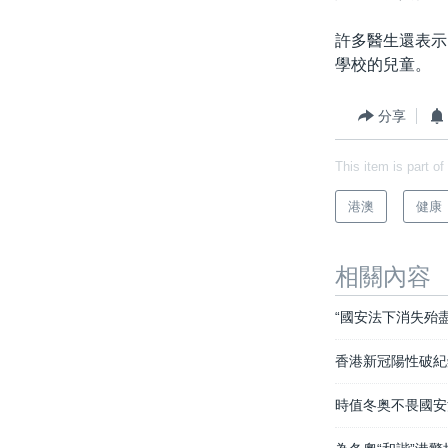
許多醫生還表示
學校的兒童。
分享
This item is part of
港澳
健康
相關內容
“國安法下消失殆盡
香港新冠陽性破紀
時值冬奥不畏國安