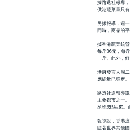
據路透社報導，
供港蔬菜量只有
另據報導，週一
同時，商品的平
據香港蔬菜統營
每斤36元，每
一斤。此外，鮮
港府發言人周二
應總量已穩定。
路透社還報導說
主要都市之一。
須晚6點結束。
報導說，香港這
隨著世界其他國