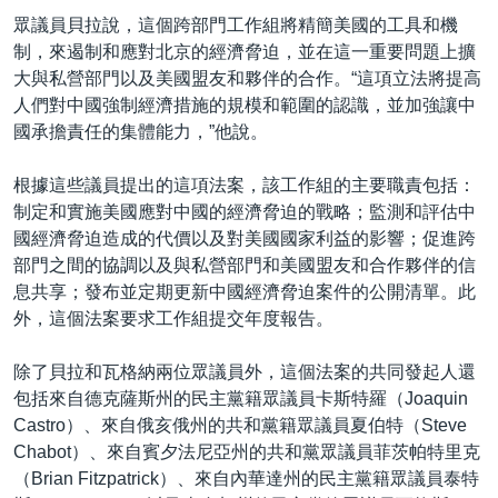
眾議員貝拉說，這個跨部門工作組將精簡美國的工具和機
制，來遏制和應對北京的經濟脅迫，並在這一重要問題上擴
大與私營部門以及美國盟友和夥伴的合作。“這項立法將提高
人們對中國強制經濟措施的規模和範圍的認識，並加強讓中
國承擔責任的集體能力，”他說。
根據這些議員提出的這項法案，該工作組的主要職責包括：
制定和實施美國應對中國的經濟脅迫的戰略；監測和評估中
國經濟脅迫造成的代價以及對美國國家利益的影響；促進跨
部門之間的協調以及與私營部門和美國盟友和合作夥伴的信
息共享；發布並定期更新中國經濟脅迫案件的公開清單。此
外，這個法案要求工作組提交年度報告。
除了貝拉和瓦格納兩位眾議員外，這個法案的共同發起人還
包括來自德克薩斯州的民主黨籍眾議員卡斯特羅（Joaquin
Castro）、來自俄亥俄州的共和黨籍眾議員夏伯特（Steve
Chabot）、來自賓夕法尼亞州的共和黨眾議員菲茨帕特里克
（Brian Fitzpatrick）、來自內華達州的民主黨籍眾議員泰特