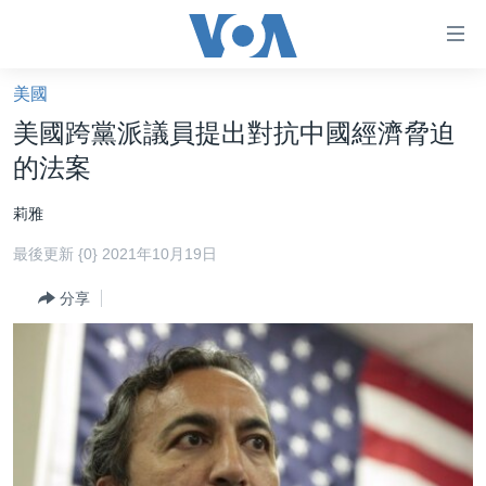
無
障
礙
美國
主頁
鏈
美國跨黨派議員提出對抗中國經濟脅迫
接
美國大選2024
的法案
跳
港澳
轉
莉雅
台灣
到
最後更新 {0} 2021年10月19日
內
美中關係
容
分享
海外港人
跳
轉
新聞自由
到
揭謊頻道
導
航
美國
跳
中國
轉