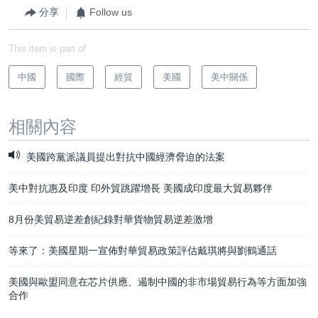
分享
Follow us
This item is part of
中國
國際
經貿
美國
美中關係
相關內容
美國跨黨派議員提出對抗中國經濟脅迫的法案
美中對抗惠及印度 印外貿跳躍增長 美國成印度最大貿易夥伴
8月份美貿易逆差創紀錄對華貨物貿易逆差激增
等來了：美國星期一宣佈對華貿易政策評估戴琪將與劉鶴通話
美國與歐盟同意在芯片供應、遏制中國的非市場貿易行為等方面加強
合作