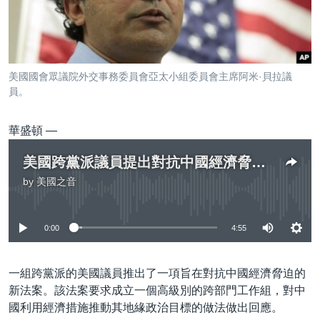
到
國際
檢
經貿
索
視頻
美國國會眾議院外交事務委員會亞太小組委員會主席阿米·貝拉議
音頻
每日視頻新聞
員。
VOA 60秒 (國際)
時事經緯
國語
華盛頓 —
美國專訊
新聞音頻
美國跨黨派議員提出對抗中國經濟脅迫的法案
關注我們
視頻存檔
海外港人
by
美國之音
No media source currently available
YOUTUBE頻道
港人港心
美國透視
0:00
4:55
其他語言網站
建國史話
廣播節目表
一組跨黨派的美國議員推出了一項旨在對抗中國經濟脅迫的
新法案。該法案要求成立一個高級別的跨部門工作組，對中
國利用經濟措施推動其地緣政治目標的做法做出回應。