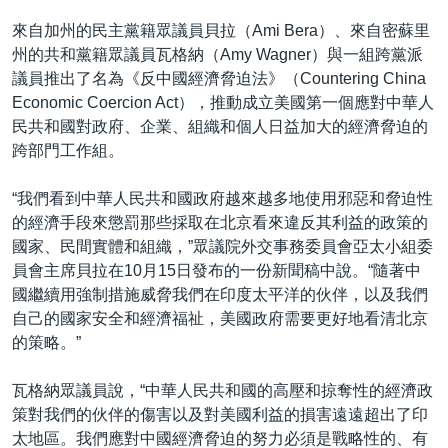
來自加州的民主黨籍眾議員貝拉（Ami Bera）、來自密蘇里
州的共和黨籍眾議員瓦格納（Amy Wagner）與一組跨黨派
議員推出了名為《反中國經濟脅迫法》（Countering China
Economic Coercion Act），推動成立美國第一個應對中華人
民共和國對政府、企業、組織和個人日益加大的經濟脅迫的
跨部門工作組。
“我們看到中華人民共和國政府越來越多地使用邪惡和脅迫性
的經濟手段來懲罰那些採取在北京看來違反其利益的政策的
國家、民間實體和組織，”眾議院外交事務委員會亞太小組委
員會主席貝拉在10月15日發布的一份新聞稿中說。“隨著中
國繼續用強制措施威脅我們在印度太平洋的伙伴，以及我們
自己的國家安全和經濟福祉，美國政府需要更好地看清北京
的策略。”
瓦格納眾議員說，“中華人民共和國的高壓和掠奪性的經濟政
策對我們的伙伴的傷害以及對美國利益的損害遠遠超出了印
太地區。我們應對中國經濟脅迫的努力必須是戰略性的、有