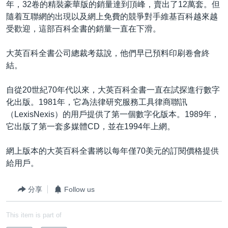
年，32卷的精裝豪華版的銷量達到頂峰，賣出了12萬套。但
到
國際
隨着互聯網的出現以及網上免費的競爭對手維基百科越來越
檢
經貿
受歡迎，這部百科全書的銷量一直在下滑。
索
視頻
大英百科全書公司總裁考茲說，他們早已預料印刷卷會終
音頻
每日視頻新聞
結。
VOA 60秒 (國際)
時事經緯
自從20世紀70年代以來，大英百科全書一直在試探進行數字
國語
美國專訊
新聞音頻
化出版。1981年，它為法律研究服務工具律商聯訊
（LexisNexis）的用戶提供了第一個數字化版本。1989年，
關注我們
視頻存檔
海外港人
它出版了第一套多媒體CD，並在1994年上網。
YOUTUBE頻道
港人港心
網上版本的大英百科全書將以每年僅70美元的訂閱價格提供
美國透視
給用戶。
其他語言網站
建國史話
分享
Follow us
廣播節目表
This item is part of