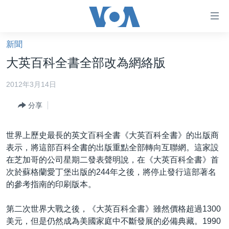
無
障
礙
新聞
主頁
鏈
大英百科全書全部改為網絡版
接
美國大選2024
2012年3月14日
跳
港澳
轉
分享
台灣
到
內
美中關係
世界上歷史最長的英文百科全書《大英百科全書》的出版商
容
海外港人
表示，將這部百科全書的出版重點全部轉向互聯網。這家設
跳
在芝加哥的公司星期二發表聲明說，在《大英百科全書》首
轉
新聞自由
次於蘇格蘭愛丁堡出版的244年之後，將停止發行這部著名
到
揭謊頻道
的參考指南的印刷版本。
導
航
美國
第二次世界大戰之後，《大英百科全書》雖然價格超過1300
跳
中國
美元，但是仍然成為美國家庭中不斷發展的必備典藏。1990
轉